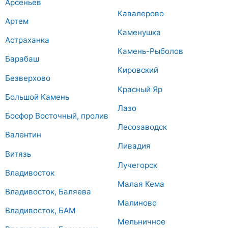
Арсеньев
Кавалерово
Артем
Каменушка
Астраханка
Камень-Рыболов
Барабаш
Кировский
Безверхово
Красный Яр
Большой Камень
Лазо
Босфор Восточный, пролив
Лесозаводск
Валентин
Ливадия
Витязь
Лучегорск
Владивосток
Малая Кема
Владивосток, Баляева
Малиново
Владивосток, БАМ
Мельничное