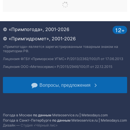
12+
© «Примпогода», 2001-2026
© «Примгидромет», 2001-2026
«Примпогода» является зарегистрированным товарным знаком на
территории РФ.
Лицензия ФГБУ «Приморское УГМС» Р/2013/2362/100/Л от 17.06.2013
Лицензия ООО «Метеосервис» Р/2015/2946/100/Л от 22.12.2015
Вопросы, предложения
Погода в Москве
по данным
Meteoservice.ru
|
Meteodays.com
Погода в Санкт-Петербурге
по данным
Meteoservice.ru
|
Meteodays.com
Дизайн —
Студия «Чёрный лис»