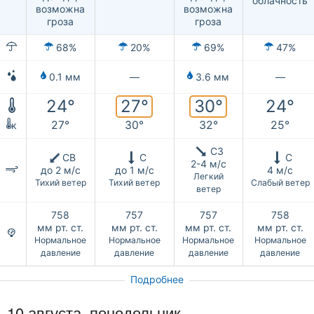
облачность
возможна
возможна
гроза
гроза
68%
20%
69%
47%
0.1 мм
—
3.6 мм
—
27°
30°
24°
24°
27°
30°
32°
25°
к
СЗ
СВ
С
С
2-4 м/с
до 2 м/с
до 1 м/с
4 м/с
Легкий
Тихий ветер
Тихий ветер
Слабый ветер
ветер
758
757
757
758
мм рт. ст.
мм рт. ст.
мм рт. ст.
мм рт. ст.
Нормальное
Нормальное
Нормальное
Нормальное
давление
давление
давление
давление
Подробнее
10 августа, понедельник