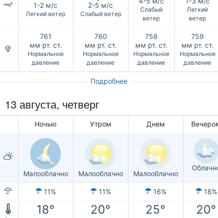
4-5 м/с
1-3 м/с
1-2 м/с
2-5 м/с
Слабый
Легкий
Легкий ветер
Слабый ветер
ветер
ветер
761
760
758
759
мм рт. ст.
мм рт. ст.
мм рт. ст.
мм рт. ст.
Нормальное
Нормальное
Нормальное
Нормальное
давление
давление
давление
давление
Подробнее
13 августа, четверг
Ночью
Утром
Днем
Вечеро
Облачн
Малооблачно
Малооблачно
Малооблачно
11%
11%
16%
18%
18°
20°
25°
20°