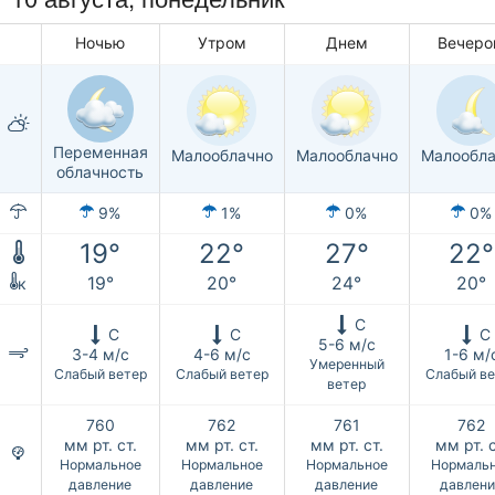
Ночью
Утром
Днем
Вечер
Переменная
Малооблачно
Малооблачно
Малообла
облачность
9%
1%
0%
0%
19°
22°
27°
22°
19°
20°
24°
20°
к
С
С
С
С
5-6 м/с
3-4 м/с
4-6 м/с
1-6 м/
Умеренный
Слабый ветер
Слабый ветер
Слабый ве
ветер
760
762
761
762
мм рт. ст.
мм рт. ст.
мм рт. ст.
мм рт. с
Нормальное
Нормальное
Нормальное
Нормаль
давление
давление
давление
давлени