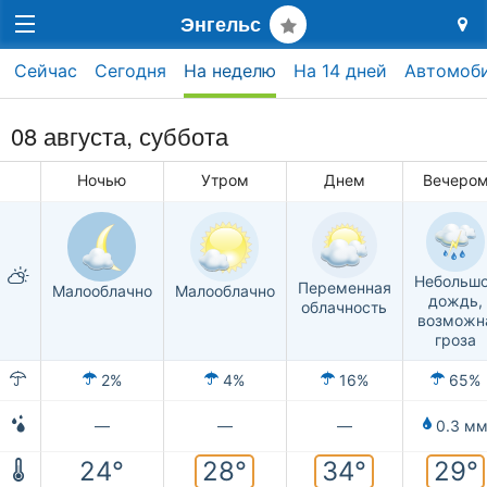
Энгельс
Сейчас
Сегодня
На неделю
На 14 дней
Автомоб
08 августа,
суббота
Ночью
Утром
Днем
Вечеро
Небольш
Переменная
Малооблачно
Малооблачно
дождь,
облачность
возможн
гроза
2%
4%
16%
65%
—
—
—
0.3 м
28°
34°
29°
24°