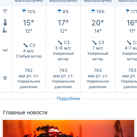
Малооблачно
Малооблачно
Малооблачно
Малообл
15%
8%
19%
17
15°
17°
20°
16
12°
12°
14°
11°
к
СЗ
СЗ
С
СЗ
5-6 м/с
7 м/с
4-7 м
4 м/с
Умеренный
Умеренный
Умерен
Слабый ветер
ветер
ветер
вете
762
763
763
763
мм рт. ст.
мм рт. ст.
мм рт. ст.
мм рт. 
Нормальное
Нормальное
Нормальное
Нормаль
давление
давление
давление
давлен
Подробнее
Главные новости