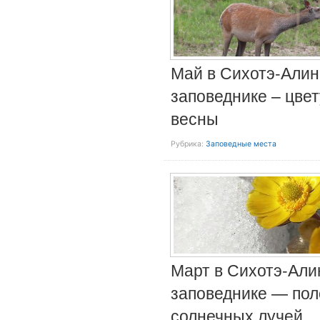
Май в Сихотэ-Али
заповеднике – цве
весны
Рубрика:
Заповедные места
Март в Сихотэ-Али
заповеднике — пол
солнечных лучей