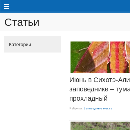
Статьи
Категории
Июнь в Сихотэ-Ал
заповеднике – тум
прохладный
Рубрика:
Заповедные места