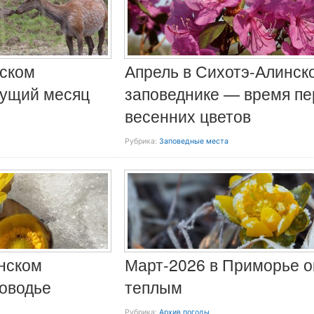
нском
Апрель в Сихотэ-Алинск
тущий месяц
заповеднике — время п
весенних цветов
Рубрика:
Заповедные места
нском
Март-2026 в Приморье о
оводье
теплым
Рубрика:
Архив погоды