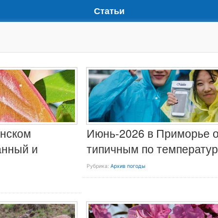
Статьи
инском
Июнь-2026 в Приморье 
анный и
типичным по температу
Рубрика:
Архив погоды