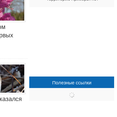
ом
ервых
Полезные ссылки
казался