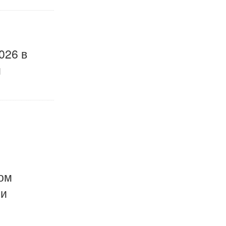
026 в
и
ом
 и