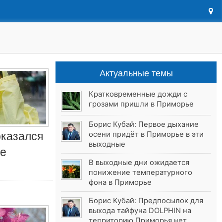
Актуальные темы
Кратковременные дожди с
грозами пришли в Приморье
Борис Кубай: Первое дыхание
оказался
осени придёт в Приморье в эти
выходные
ре
В выходные дни ожидается
понижение температурного
фона в Приморье
Борис Кубай: Предпосылок для
выхода тайфуна DOLPHIN на
территорию Приморья нет