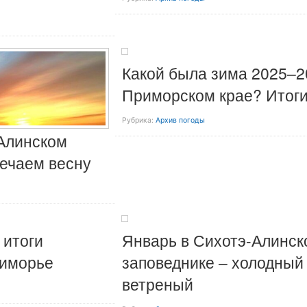
Какой была зима 2025–2
Приморском крае? Итог
Рубрика:
Архив погоды
Алинском
речаем весну
 итоги
Январь в Сихотэ-Алинск
риморье
заповеднике – холодный
ветреный