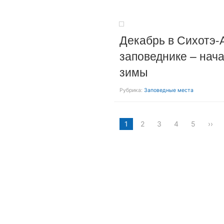
Декабрь в Сихотэ-
заповеднике – нач
зимы
Рубрика:
Заповедные места
1
2
3
4
5
››