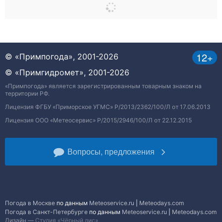
12+
© «Примпогода», 2001-2026
© «Примгидромет», 2001-2026
«Примпогода» является зарегистрированным товарным знаком на
территории РФ.
Лицензия ФГБУ «Приморское УГМС» Р/2013/2362/100/Л от 17.06.2013
Лицензия ООО «Метеосервис» Р/2015/2946/100/Л от 22.12.2015
Вопросы, предложения
Погода в Москве
по данным
Meteoservice.ru
|
Meteodays.com
Погода в Санкт-Петербурге
по данным
Meteoservice.ru
|
Meteodays.com
Дизайн —
Студия «Чёрный лис»