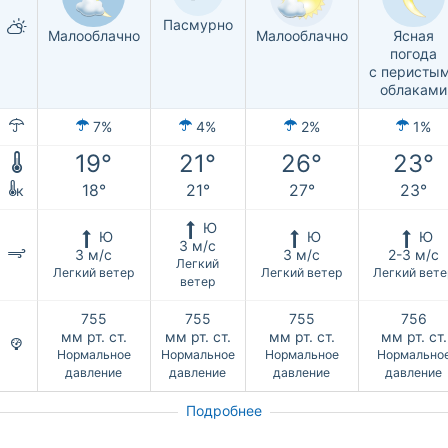
Пасмурно
Малооблачно
Малооблачно
Ясная
погода
с перисты
облаками
7%
4%
2%
1%
19°
21°
26°
23°
18°
21°
27°
23°
к
Ю
Ю
Ю
Ю
3 м/с
3 м/с
3 м/с
2-3 м/с
Легкий
Легкий ветер
Легкий ветер
Легкий вете
ветер
755
755
755
756
мм рт. ст.
мм рт. ст.
мм рт. ст.
мм рт. ст.
Нормальное
Нормальное
Нормальное
Нормально
давление
давление
давление
давление
Подробнее