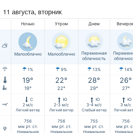
11 августа, вторник
Ночью
Утром
Днем
Вечеро
Переменная
Перемен
Малооблачно
Малооблачно
облачность
облачнос
1%
9%
13%
14%
19°
22°
28°
26°
19°
22°
29°
27°
к
С
Ю
Ю
Ю
2 м/с
2-3 м/с
3-4 м/с
3 м/с
Легкий ветер
Легкий ветер
Слабый ветер
Легкий ве
756
756
755
756
мм рт. ст.
мм рт. ст.
мм рт. ст.
мм рт. с
Нормальное
Нормальное
Нормальное
Нормальн