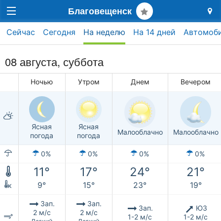
Благовещенск
Сейчас
Сегодня
На неделю
На 14 дней
Автомоб
08 августа,
суббота
Ночью
Утром
Днем
Вечером
Ясная
Ясная
Малооблачно
Малооблачно
погода
погода
0%
0%
0%
0%
11°
17°
24°
21°
9°
15°
23°
19°
к
Зап.
Зап.
Зап.
ЮЗ
2 м/с
2 м/с
1-2 м/с
1-2 м/с