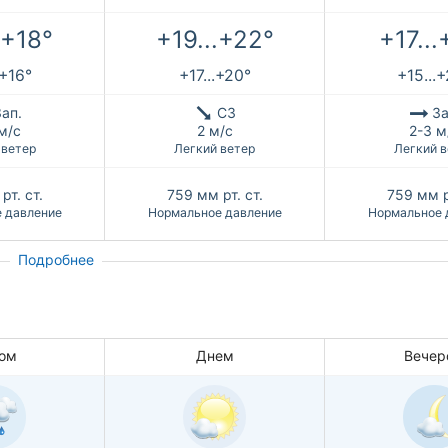
.+18°
+19...+22°
+17...
.+16°
+17...+20°
+15...
ап.
СЗ
За
м/с
2 м/с
2-3 м
 ветер
Легкий ветер
Легкий в
рт. ст.
759
мм рт. ст.
759
мм р
 давление
Нормальное давление
Нормальное 
Подробнее
ом
Днем
Вечер