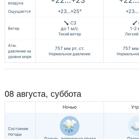
+22...+23°
+22..
воздуха
+23...+25°
+23..
Ощущается
СЗ
до 1 м/с
1-2 
Ветер
Тихий ветер
Легкий
Атм.
757
мм рт. ст.
757
мм 
давление на
Нормальное давление
Нормальное
уровне моря
08 августа,
суббота
Ночью
Ут
Состояние
погоды
Дождь, возможна гроза
Пасм