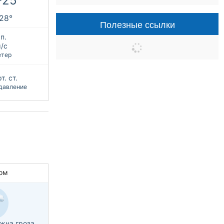
+25°
+28°
Полезные ссылки
п.
м/с
етер
т. ст.
давление
ом
жна гроза