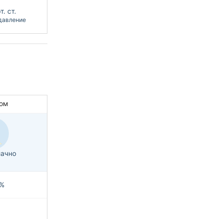
. ст.
давление
ом
ачно
%