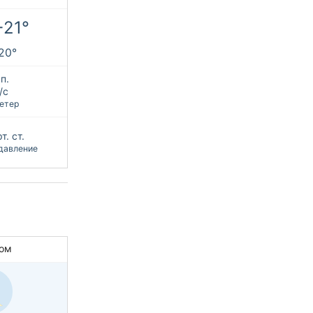
+21°
+20°
п.
/с
етер
т. ст.
давление
ом