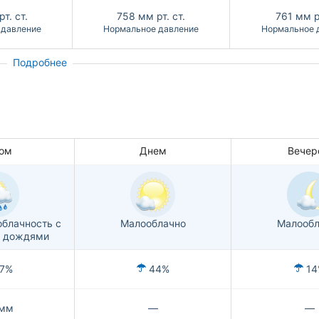
т. ст.
758
мм рт. ст.
761
мм рт
 давление
Нормальное давление
Нормальное 
Подробнее
ом
Днем
Вечер
блачность с
Малооблачно
Малообл
 дождями
7%
44%
14
мм
—
—