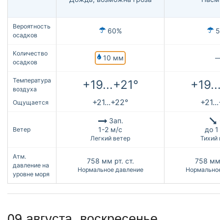
Вероятность
60%
5
осадков
Количество
10 мм
осадков
Температура
+19...+21°
+19..
воздуха
+21...+22°
+21..
Ощущается
Зап.
1-2 м/с
до 1
Ветер
Легкий ветер
Тихий 
Атм.
758
мм рт. ст.
758
мм 
давление на
Нормальное давление
Нормально
уровне моря
09 августа,
воскресенье