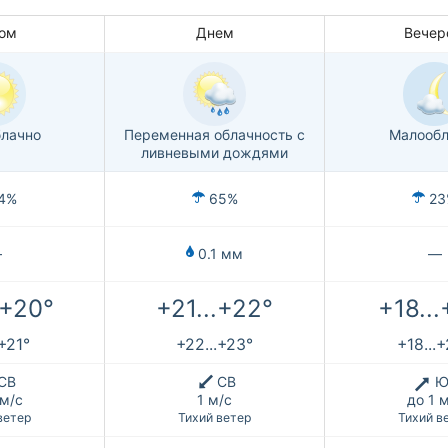
ом
Днем
Вечер
лачно
Переменная облачность с
Малообл
ливневыми дождями
4%
65%
23
—
0.1 мм
—
.+20°
+21...+22°
+18...
.+21°
+22...+23°
+18...
СВ
СВ
Ю
 м/с
1 м/с
до 1 
ветер
Тихий ветер
Тихий в