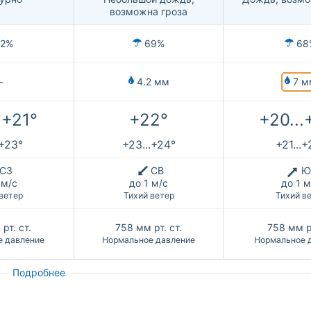
возможна гроза
2%
69%
68
7 м
—
4.2 мм
.+21°
+22°
+20...
.+23°
+23...+24°
+21...+
СЗ
СВ
Ю
 м/с
до 1 м/с
до 1 м
ветер
Тихий ветер
Тихий в
рт. ст.
758
мм рт. ст.
758
мм рт
е давление
Нормальное давление
Нормальное 
Подробнее