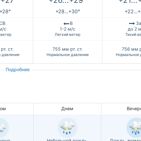
.+27°
+26...+29°
+21...
.+28°
+28...+30°
+22...
СВ
В
За
м/с
1-2 м/с
до 2 
 ветер
Легкий ветер
Тихий в
рт. ст.
755
мм рт. ст.
756
мм р
 давление
Нормальное давление
Нормальное 
Подробнее
ром
Днем
Вечер
урно
Небольшой дождь,
Дождь, возмо