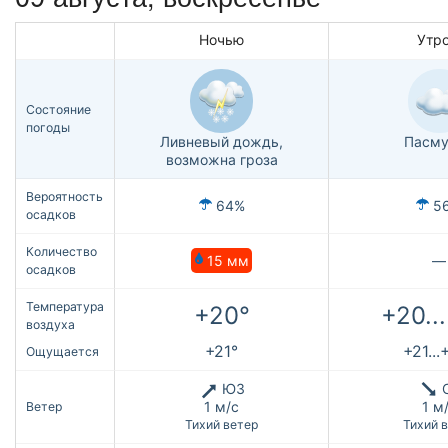
Ночью
Утр
Состояние
погоды
Ливневый дождь,
Пасму
возможна гроза
Вероятность
64%
5
осадков
Количество
15 мм
—
осадков
Температура
+20°
+20..
воздуха
+21°
+21...
Ощущается
ЮЗ
1 м/с
1 м
Ветер
Тихий ветер
Тихий 