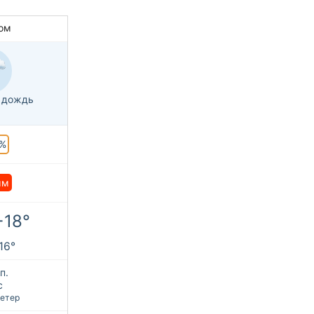
ом
 дождь
%
мм
+18°
16°
п.
с
етер