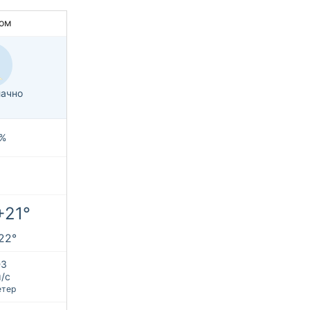
ом
ачно
%
+21°
+22°
З
м/с
етер