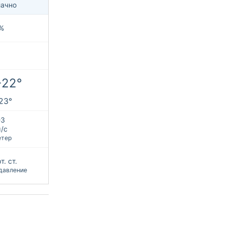
ачно
%
+22°
+23°
З
м/с
етер
т. ст.
давление