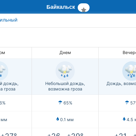
Байкальск
ильный
ом
Днем
Вечер
й дождь,
Небольшой дождь,
Дождь, возмо
а гроза
возможна гроза
6%
65%
57
 мм
0.1 мм
4.5 