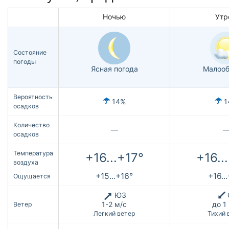
Ночью
Утр
Состояние
погоды
Ясная погода
Малооб
Вероятность
14%
1
осадков
Количество
—
осадков
Температура
+16...+17°
+16..
воздуха
+15...+16°
+16..
Ощущается
ЮЗ
1-2 м/с
до 1
Ветер
Легкий ветер
Тихий 