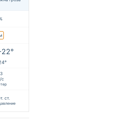
%
м
+22°
24°
З
/с
етер
. ст.
давление