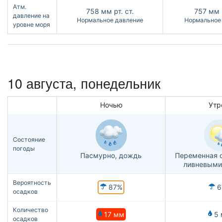
Атм.
758
мм рт. ст.
757
мм р
давление на
Нормальное давление
Нормальное
уровне моря
10 августа, понедельник
Ночью
Утр
Состояние
погоды
Пасмурно, дождь
Переменная о
ливневыми
Вероятность
87%
6
осадков
Количество
17 мм
5 
осадков