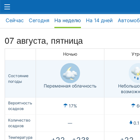
Сейчас
Сегодня
На неделю
На 14 дней
Автомоб
07 августа, пятница
Ночью
Утр
Состояние
погоды
Переменная облачность
Небольшо
возможн
Вероятность
17%
6
осадков
Количество
—
0.1
осадков
Температура