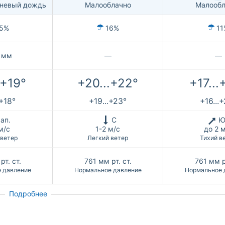
вневый дождь
Малооблачно
Малообл
5%
16%
11
 мм
—
—
.+19°
+20...+22°
+17...
.+18°
+19...+23°
+16...
ап.
С
Ю
м/с
1-2 м/с
до 2 
 ветер
Легкий ветер
Тихий в
рт. ст.
761
мм рт. ст.
761
мм р
 давление
Нормальное давление
Нормальное 
Подробнее