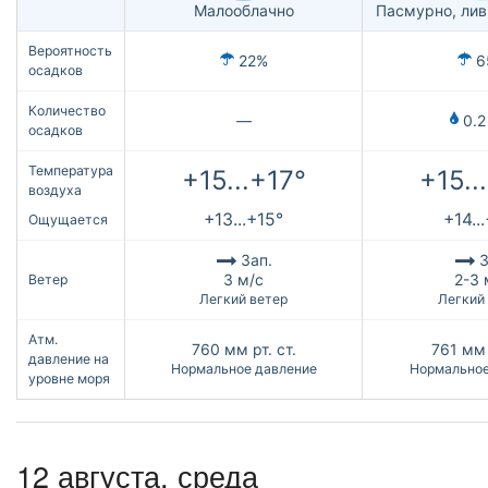
Малооблачно
Пасмурно, ли
Вероятность
22%
6
осадков
Количество
—
0.2
осадков
Температура
+15...+17°
+15..
воздуха
+13...+15°
+14..
Ощущается
Зап.
З
3 м/с
2-3 
Ветер
Легкий ветер
Легкий
Атм.
760
мм рт. ст.
761
мм 
давление на
Нормальное давление
Нормальное
уровне моря
12 августа, среда