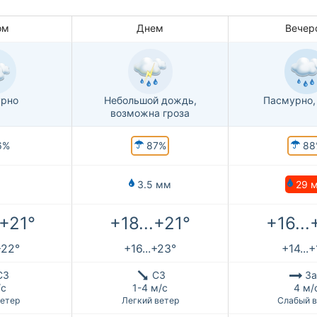
ом
Днем
Вечер
рно
Небольшой дождь,
Пасмурно,
возможна гроза
87%
88
6%
29 
3.5 мм
.+21°
+18...+21°
+16...
+22°
+16...+23°
+14...+
СЗ
СЗ
За
/с
1-4 м/с
4 м/
ветер
Легкий ветер
Слабый в