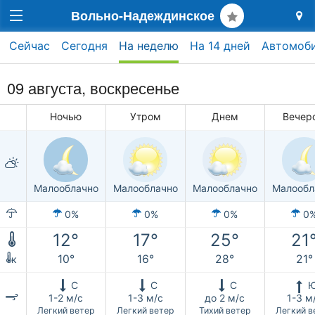
Вольно-Надеждинское
Сейчас
Сегодня
На неделю
На 14 дней
Автомоб
09 августа,
воскресенье
Ночью
Утром
Днем
Вечер
Малооблачно
Малооблачно
Малооблачно
Малообл
0%
0%
0%
0
12°
17°
25°
21
10°
16°
28°
21°
к
С
С
С
1-2 м/с
1-3 м/с
до 2 м/с
1-3 м
Легкий ветер
Легкий ветер
Тихий ветер
Легкий в