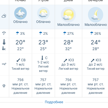
Облачно
Облачно
Малооблачно
Малооблачно
3%
2%
27%
26%
20°
23°
28°
24°
22°
25°
32°
28°
к
С
СВ
ЮЗ
ЮЗ
1-2 м/с
1 м/с
до 3 м/с
до 2 м/с
Легкий
Тихий ветер
Легкий ветер
Тихий ветер
ветер
756
757
756
757
мм рт. ст.
мм рт. ст.
мм рт. ст.
мм рт. ст.
Нормальное
Нормальное
Нормальное
Нормальное
давление
давление
давление
давление
Подробнее