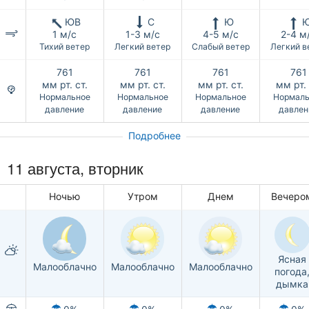
ЮВ
С
Ю
1 м/с
1-3 м/с
4-5 м/с
2-4 м
Тихий ветер
Легкий ветер
Слабый ветер
Легкий в
761
761
761
761
мм рт. ст.
мм рт. ст.
мм рт. ст.
мм рт. 
Нормальное
Нормальное
Нормальное
Нормаль
давление
давление
давление
давлен
Подробнее
11 августа, вторник
Ночью
Утром
Днем
Вечеро
Ясная
Малооблачно
Малооблачно
Малооблачно
погода
дымка