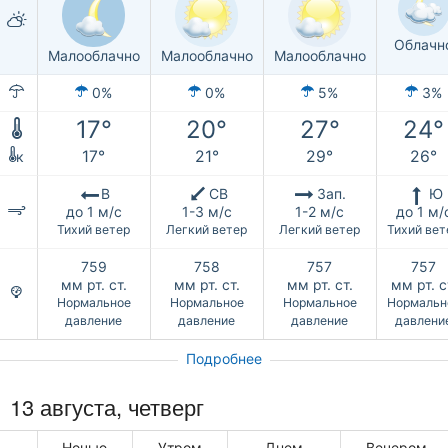
Облачн
Малооблачно
Малооблачно
Малооблачно
0%
0%
5%
3%
17°
20°
27°
24°
17°
21°
29°
26°
к
В
СВ
Зап.
Ю
до 1 м/с
1-3 м/с
1-2 м/с
до 1 м/
Тихий ветер
Легкий ветер
Легкий ветер
Тихий вет
759
758
757
757
мм рт. ст.
мм рт. ст.
мм рт. ст.
мм рт. с
Нормальное
Нормальное
Нормальное
Нормальн
давление
давление
давление
давлени
Подробнее
13 августа, четверг
Ночью
Утром
Днем
Вечером