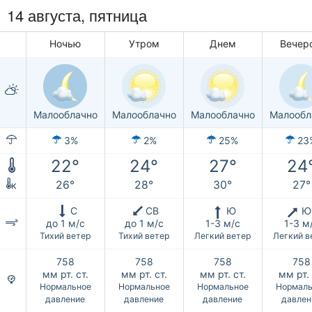
14 августа, пятница
Ночью
Утром
Днем
Вечер
Малооблачно
Малооблачно
Малооблачно
Малообл
3%
2%
25%
23
22°
24°
27°
24
26°
28°
30°
27°
к
С
СВ
Ю
Ю
до 1 м/с
до 1 м/с
1-3 м/с
1-3 м
Тихий ветер
Тихий ветер
Легкий ветер
Легкий в
758
758
758
758
мм рт. ст.
мм рт. ст.
мм рт. ст.
мм рт. 
Нормальное
Нормальное
Нормальное
Нормаль
давление
давление
давление
давлен