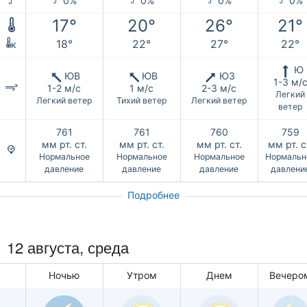
0%
0%
0%
0%
17°
20°
26°
21°
18°
22°
27°
22°
к
Ю
ЮВ
ЮВ
ЮЗ
1-3 м/
1-2 м/с
1 м/с
2-3 м/с
Легкий
Легкий ветер
Тихий ветер
Легкий ветер
ветер
761
761
760
759
мм рт. ст.
мм рт. ст.
мм рт. ст.
мм рт. с
Нормальное
Нормальное
Нормальное
Нормальн
давление
давление
давление
давлени
Подробнее
12 августа, среда
Ночью
Утром
Днем
Вечеро