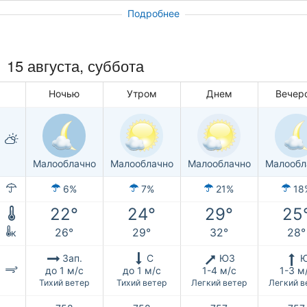
Подробнее
15 августа,
суббота
Ночью
Утром
Днем
Вечер
Малооблачно
Малооблачно
Малооблачно
Малообл
6%
7%
21%
18
22°
24°
29°
25
26°
29°
32°
28°
к
Зап.
С
ЮЗ
до 1 м/с
до 1 м/с
1-4 м/с
1-3 м
Тихий ветер
Тихий ветер
Легкий ветер
Легкий в