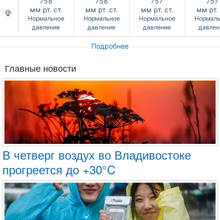
758
758
757
757
мм рт. ст.
мм рт. ст.
мм рт. ст.
мм рт. 
Нормальное
Нормальное
Нормальное
Нормаль
давление
давление
давление
давлен
Подробнее
Главные новости
В четверг воздух во Владивостоке
прогреется до +30°C