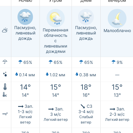
Ночью
Утром
Днем
Вечером
Пасмурно,
Пасмурно,
Переменная
Малооблачно
ливневый
ливневый
облачность
дождь
дождь
с
ливневыми
дождями
65%
65%
65%
9%
0.14 мм
1.02 мм
0.38 мм
—
14°
15°
18°
15°
14°
14°
16°
13°
к
Зап.
СЗ
Зап.
Зап.
1-3 м/с
3-4 м/с
3 м/с
2-3 м/с
Легкий
Слабый
Легкий ветер
Легкий ветер
ветер
ветер