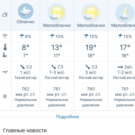
Облачно
Малооблачно
Малооблачно
Малооблач
6%
10%
15%
15%
8°
13°
19°
17°
7°
11°
18°
16°
к
СЗ
СЗ
СЗ
Зап.
1 м/с
1-3 м/с
3 м/с
1-2 м/с
Тихий ветер
Легкий ветер
Легкий ветер
Легкий вет
762
761
760
761
мм рт. ст.
мм рт. ст.
мм рт. ст.
мм рт. ст.
Нормальное
Нормальное
Нормальное
Нормально
давление
давление
давление
давление
Подробнее
Главные новости