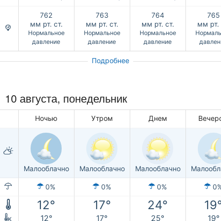
762
763
764
765
мм рт. ст.
мм рт. ст.
мм рт. ст.
мм рт. 
Нормальное
Нормальное
Нормальное
Нормаль
давление
давление
давление
давлен
Подробнее
10 августа, понедельник
Ночью
Утром
Днем
Вечер
Малооблачно
Малооблачно
Малооблачно
Малообл
0%
0%
0%
0
12°
17°
24°
19
12°
17°
25°
19°
к