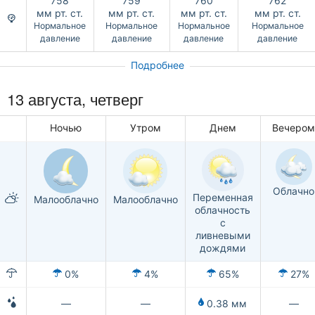
758
759
760
762
мм рт. ст.
мм рт. ст.
мм рт. ст.
мм рт. ст.
Нормальное
Нормальное
Нормальное
Нормальное
давление
давление
давление
давление
Подробнее
13 августа, четверг
Ночью
Утром
Днем
Вечеро
Облачно
Переменная
Малооблачно
Малооблачно
облачность
с
ливневыми
дождями
0%
4%
65%
27%
—
—
0.38 мм
—