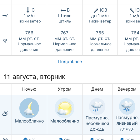
С
В
ЮЗ
Ю
1 м/с
Штиль
до 1 м/с
1 м/
Тихий ветер
Штиль
Тихий ветер
Тихий в
766
767
765
764
мм рт. ст.
мм рт. ст.
мм рт. ст.
мм рт. 
Нормальное
Нормальное
Нормальное
Нормаль
давление
давление
давление
давлен
Подробнее
11 августа, вторник
Ночью
Утром
Днем
Вечером
Пасмурно,
Пасмурно,
Малооблачно
Малооблачно
ливневый
небольшой
дождь
дождь