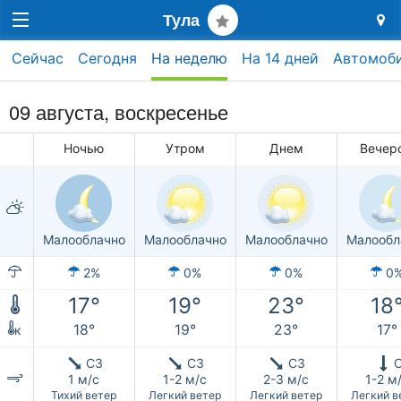
Тула
Сейчас
Сегодня
На неделю
На 14 дней
Автомоб
09 августа,
воскресенье
Ночью
Утром
Днем
Вечер
Малооблачно
Малооблачно
Малооблачно
Малообл
2%
0%
0%
0
17°
19°
23°
18
18°
19°
23°
17°
к
СЗ
СЗ
СЗ
1 м/с
1-2 м/с
2-3 м/с
1-2 м
Тихий ветер
Легкий ветер
Легкий ветер
Легкий в