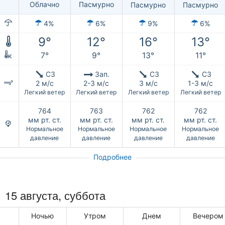
Облачно
Пасмурно
Пасмурно
Пасмурно
4%
6%
9%
6%
9°
12°
16°
13°
7°
9°
13°
11°
к
СЗ
Зап.
СЗ
СЗ
2 м/с
2-3 м/с
3 м/с
1-3 м/с
Легкий ветер
Легкий ветер
Легкий ветер
Легкий ветер
764
763
762
762
мм рт. ст.
мм рт. ст.
мм рт. ст.
мм рт. ст.
Нормальное
Нормальное
Нормальное
Нормальное
давление
давление
давление
давление
Подробнее
15 августа,
суббота
Ночью
Утром
Днем
Вечером