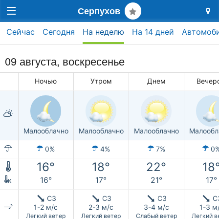
Серпухов
Сейчас
Сегодня
На неделю
На 14 дней
Автомоб
09 августа,
воскресенье
Ночью
Утром
Днем
Вечер
Малооблачно
Малооблачно
Малооблачно
Малообл
0%
4%
7%
0
16°
18°
22°
18
16°
17°
21°
17°
к
СЗ
СЗ
СЗ
С
1-2 м/с
2-3 м/с
3-4 м/с
1-3 м
Легкий ветер
Легкий ветер
Слабый ветер
Легкий в