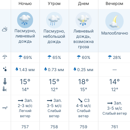
Ночью
Утром
Днем
Вечером
Пасмурно,
Пасмурно,
Ливневый
Малооблачно
ливневый
небольшой
дождь,
дождь
дождь
возможна
гроза
69%
65%
60%
28%
1.43 мм
0.73 мм
0.25 мм
—
15°
15°
18°
14°
14°
12°
15°
12°
к
Зап.
Зап.
СЗ
Зап.
2-3 м/с
3-5 м/с
4-6 м/с
3-5 м/с
Легкий
Слабый
Слабый
Слабый ветер
ветер
ветер
ветер
757
758
759
761