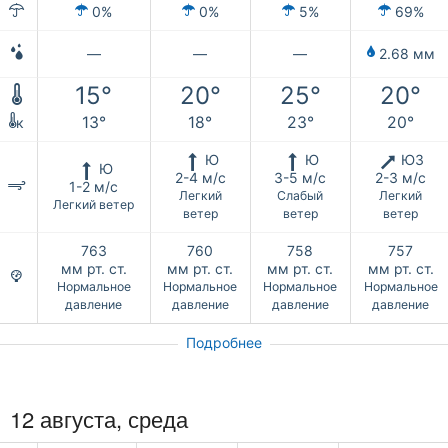
0%
0%
5%
69%
—
—
—
2.68 мм
15°
20°
25°
20°
13°
18°
23°
20°
к
Ю
Ю
ЮЗ
Ю
2-4 м/с
3-5 м/с
2-3 м/с
1-2 м/с
Легкий
Слабый
Легкий
Легкий ветер
ветер
ветер
ветер
763
760
758
757
мм рт. ст.
мм рт. ст.
мм рт. ст.
мм рт. ст.
Нормальное
Нормальное
Нормальное
Нормальное
давление
давление
давление
давление
Подробнее
12 августа, среда