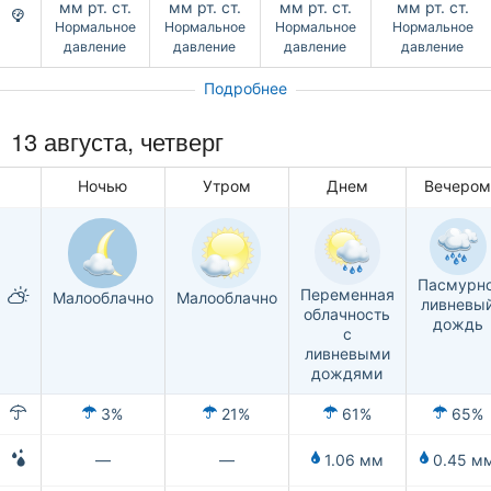
мм рт. ст.
мм рт. ст.
мм рт. ст.
мм рт. ст.
Нормальное
Нормальное
Нормальное
Нормальное
давление
давление
давление
давление
Подробнее
13 августа, четверг
Ночью
Утром
Днем
Вечеро
Пасмурно
Переменная
Малооблачно
Малооблачно
ливневы
облачность
дождь
с
ливневыми
дождями
3%
21%
61%
65%
—
—
1.06 мм
0.45 м