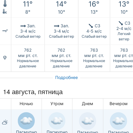
11°
14°
16°
13°
8°
10°
13°
10°
к
СЗ
Зап.
Зап.
СЗ
2-4 м/с
3-4 м/с
3-4 м/с
4-5 м/с
Легкий
Слабый ветер
Слабый ветер
Слабый ветер
ветер
762
762
763
763
мм рт. ст.
мм рт. ст.
мм рт. ст.
мм рт. ст
Нормальное
Нормальное
Нормальное
Нормально
давление
давление
давление
давление
Подробнее
14 августа, пятница
Ночью
Утром
Днем
Вечером
Пасмурно
Пасмурно
Пасмурно
Пасмурно