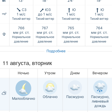
13°
18°
24°
19°
к
СЗ
ЮЗ
Ю
Ю
1 м/с
до 1 м/с
1 м/с
1 м/с
Тихий ветер
Тихий ветер
Тихий ветер
Тихий ветер
766
767
765
764
мм рт. ст.
мм рт. ст.
мм рт. ст.
мм рт. ст.
Нормальное
Нормальное
Нормальное
Нормальное
давление
давление
давление
давление
Подробнее
11 августа, вторник
Ночью
Утром
Днем
Вечером
Облачно
Пасмурно
Пасмурно,
Малооблачно
ливневый
дождь