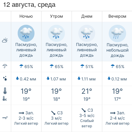
12 августа, среда
Ночью
Утром
Днем
Вечером
Пасмурно,
Пасмурно,
Пасмурно,
Пасмурно,
ливневый
ливневый
ливневый
небольшой
дождь
дождь
дождь
дождь
65%
65%
51%
65%
0.42 мм
1.07 мм
1.11 мм
0.12 мм
19°
19°
21°
19°
19°
18°
19°
17°
к
СЗ
Зап.
СЗ
Зап.
3-5 м/с
2-3 м/с
3 м/с
2-4 м/с
Слабый
Легкий ветер
Легкий ветер
Легкий ветер
ветер