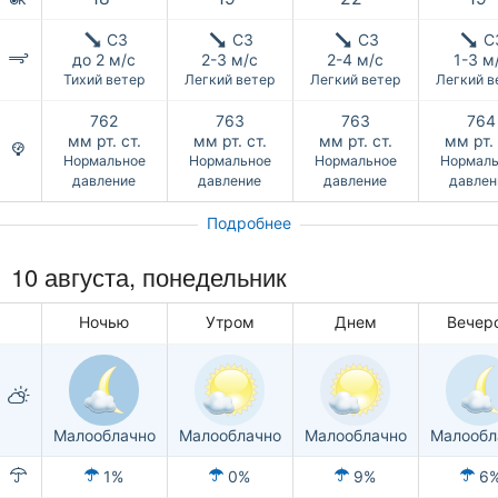
СЗ
СЗ
СЗ
С
до 2 м/с
2-3 м/с
2-4 м/с
1-3 м
Тихий ветер
Легкий ветер
Легкий ветер
Легкий в
762
763
763
764
мм рт. ст.
мм рт. ст.
мм рт. ст.
мм рт. 
Нормальное
Нормальное
Нормальное
Нормаль
давление
давление
давление
давлен
Подробнее
10 августа, понедельник
Ночью
Утром
Днем
Вечер
Малооблачно
Малооблачно
Малооблачно
Малообл
1%
0%
9%
6