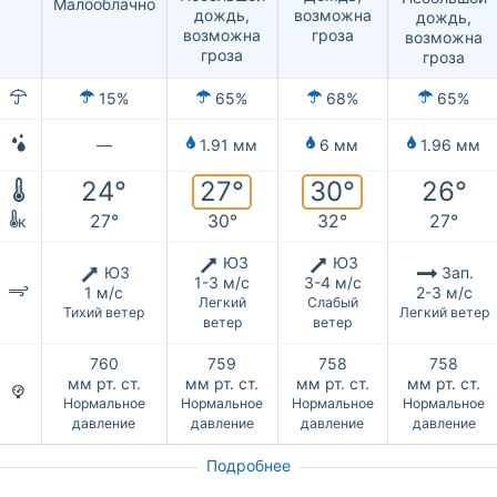
Малооблачно
возможна
дождь,
дождь,
гроза
возможна
возможна
гроза
гроза
15%
65%
68%
65%
—
1.91 мм
6 мм
1.96 мм
27°
30°
24°
26°
27°
30°
32°
27°
к
ЮЗ
ЮЗ
ЮЗ
Зап.
1-3 м/с
3-4 м/с
1 м/с
2-3 м/с
Легкий
Слабый
Тихий ветер
Легкий ветер
ветер
ветер
760
759
758
758
мм рт. ст.
мм рт. ст.
мм рт. ст.
мм рт. ст.
Нормальное
Нормальное
Нормальное
Нормальное
давление
давление
давление
давление
Подробнее