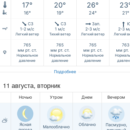
17°
20°
26°
23
16°
19°
24°
21°
к
СЗ
СЗ
Зап.
1-2 м/с
1 м/с
2-3 м/с
2-3 м
Легкий ветер
Тихий ветер
Легкий ветер
Легкий в
765
765
765
763
мм рт. ст.
мм рт. ст.
мм рт. ст.
мм рт. 
Нормальное
Нормальное
Нормальное
Нормаль
давление
давление
давление
давлен
Подробнее
11 августа, вторник
Ночью
Утром
Днем
Вечером
Ясная
Облачно
Пасмурно,
Малооблачно
погода
ливневый