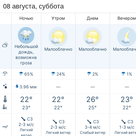
08 августа,
суббота
Ночью
Утром
Днем
Вечеро
Небольшой
Малооблачно
Малооблачно
Малооблач
дождь,
возможна
гроза
65%
24%
2%
1%
3.96 мм
—
—
—
22°
22°
26°
23°
23°
22°
25°
22°
к
СЗ
СЗ
СЗ
СЗ
2-3 м/с
2-3 м/с
3-4 м/с
1-3 м/с
Легкий
Легкий ветер
Слабый ветер
Легкий вет
ветер