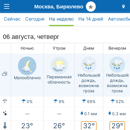
Москва, Бирюлево
Сейчас
Сегодня
На неделю
На 14 дней
Автомоб
06 августа, четверг
Ночью
Утром
Днем
Вечером
Небольшой
Небольшой
Переменная
Малооблачно
дождь,
дождь,
облачность
возможна
возможна
гроза
гроза
0%
9%
69%
52%
—
—
0.1 мм
0.3 мм
32°
29°
23°
26°