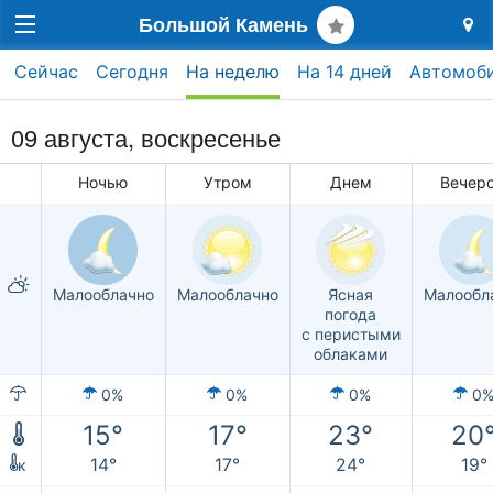
Большой Камень
Сейчас
Сегодня
На неделю
На 14 дней
Автомоб
09 августа,
воскресенье
Ночью
Утром
Днем
Вечер
Малооблачно
Малооблачно
Ясная
Малообл
погода
с перистыми
облаками
0%
0%
0%
0
15°
17°
23°
20
14°
17°
24°
19°
к