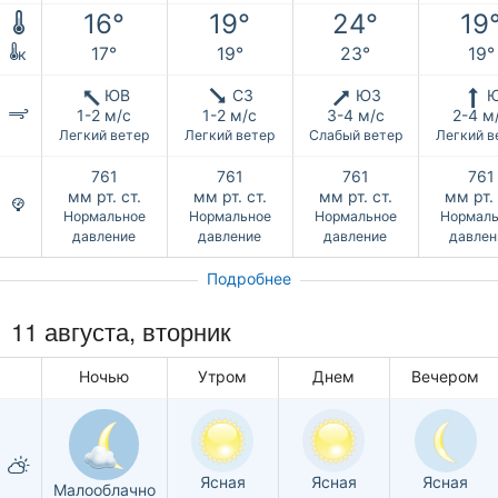
16°
19°
24°
19
17°
19°
23°
19°
к
ЮВ
СЗ
ЮЗ
1-2 м/с
1-2 м/с
3-4 м/с
2-4 м
Легкий ветер
Легкий ветер
Слабый ветер
Легкий в
761
761
761
761
мм рт. ст.
мм рт. ст.
мм рт. ст.
мм рт. 
Нормальное
Нормальное
Нормальное
Нормаль
давление
давление
давление
давлен
Подробнее
11 августа, вторник
Ночью
Утром
Днем
Вечером
Ясная
Ясная
Ясная
Малооблачно