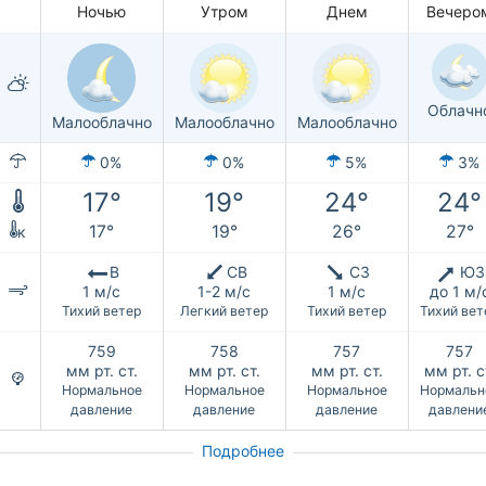
Ночью
Утром
Днем
Вечеро
Облачн
Малооблачно
Малооблачно
Малооблачно
0%
0%
5%
3%
17°
19°
24°
24°
17°
19°
26°
27°
к
В
СВ
СЗ
ЮЗ
1 м/с
1-2 м/с
1 м/с
до 1 м/
Тихий ветер
Легкий ветер
Тихий ветер
Тихий вет
759
758
757
757
мм рт. ст.
мм рт. ст.
мм рт. ст.
мм рт. с
Нормальное
Нормальное
Нормальное
Нормальн
давление
давление
давление
давлени
Подробнее