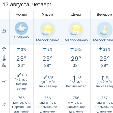
13 августа, четверг
Ночью
Утром
Днем
Вечером
Облачно
Малооблачно
Малооблачно
Малооблач
3%
2%
24%
23%
23°
25°
29°
25°
26°
28°
32°
29°
к
СВ
СВ
Ю
Ю
1-2 м/с
до 1 м/с
1-3 м/с
до 2 м/с
Легкий
Тихий ветер
Легкий ветер
Тихий вете
ветер
756
756
756
757
мм рт. ст.
мм рт. ст.
мм рт. ст.
мм рт. ст.
Нормальное
Нормальное
Нормальное
Нормально
давление
давление
давление
давление