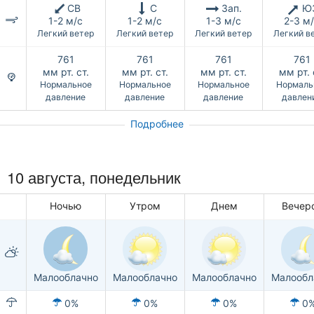
СВ
С
Зап.
Ю
1-2 м/с
1-2 м/с
1-3 м/с
2-3 м
Легкий ветер
Легкий ветер
Легкий ветер
Легкий в
761
761
761
761
мм рт. ст.
мм рт. ст.
мм рт. ст.
мм рт. 
Нормальное
Нормальное
Нормальное
Нормаль
давление
давление
давление
давлен
Подробнее
10 августа, понедельник
Ночью
Утром
Днем
Вечер
Малооблачно
Малооблачно
Малооблачно
Малообл
0%
0%
0%
0