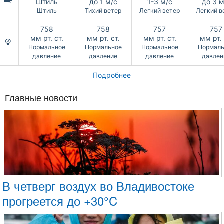
Штиль
до 1 м/с
1-3 м/с
до 3 м
Штиль
Тихий ветер
Легкий ветер
Легкий в
758
758
757
757
мм рт. ст.
мм рт. ст.
мм рт. ст.
мм рт. 
Нормальное
Нормальное
Нормальное
Нормаль
давление
давление
давление
давлен
Подробнее
Главные новости
В четверг воздух во Владивостоке
прогреется до +30°C