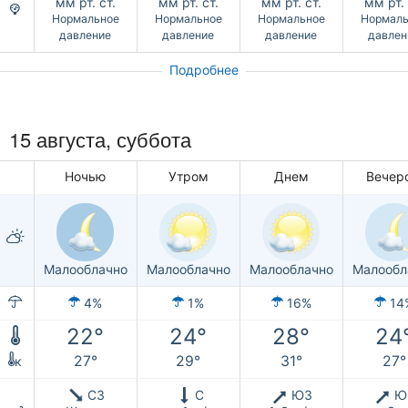
мм рт. ст.
мм рт. ст.
мм рт. ст.
мм рт. 
Нормальное
Нормальное
Нормальное
Нормаль
давление
давление
давление
давлен
Подробнее
15 августа,
суббота
Ночью
Утром
Днем
Вечер
Малооблачно
Малооблачно
Малооблачно
Малообл
4%
1%
16%
14
22°
24°
28°
24
27°
29°
31°
27°
к
СЗ
С
ЮЗ
Ю