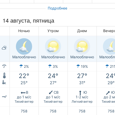
Подробнее
14 августа, пятница
Ночью
Утром
Днем
Вечер
Малооблачно
Малооблачно
Малооблачно
Малообл
2%
3%
19%
21
22°
24°
27°
24
25°
27°
31°
29°
к
В
СВ
Ю
Ю
до 1 м/с
до 1 м/с
1-2 м/с
до 2 м
Тихий ветер
Тихий ветер
Легкий ветер
Тихий в
758
758
758
758