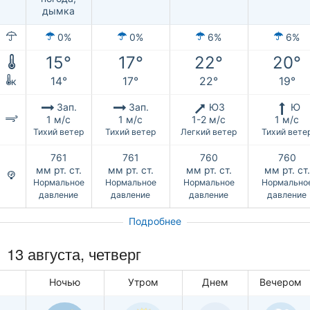
дымка
0%
0%
6%
6%
15°
17°
22°
20°
14°
17°
22°
19°
к
Зап.
Зап.
ЮЗ
Ю
1 м/с
1 м/с
1-2 м/с
1 м/с
Тихий ветер
Тихий ветер
Легкий ветер
Тихий вете
761
761
760
760
мм рт. ст.
мм рт. ст.
мм рт. ст.
мм рт. ст.
Нормальное
Нормальное
Нормальное
Нормально
давление
давление
давление
давление
Подробнее
13 августа, четверг
Ночью
Утром
Днем
Вечером