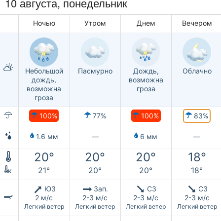
10 августа, понедельник
Ночью
Утром
Днем
Вечером
Пасмурно
Дождь,
Небольшой
Облачно
возможна
дождь,
гроза
возможна
гроза
100%
100%
83%
77%
1.6 мм
—
6 мм
—
20°
20°
20°
18°
21°
20°
20°
18°
к
ЮЗ
Зап.
СЗ
СЗ
2 м/с
2-3 м/с
2-3 м/с
2-3 м/с
Легкий ветер
Легкий ветер
Легкий ветер
Легкий ветер