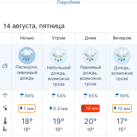
Подробнее
14 августа, пятница
Ночью
Утром
Днем
Вечером
Пасмурно,
Ливневый
Дождь,
Небольшой
ливневый
дождь,
возможна
дождь,
дождь
возможна
гроза
возможна
гроза
гроза
69%
54%
65%
69%
19 мм
7 мм
10 мм
0.3 мм
18°
19°
20°
17°
18°
18°
19°
15°
к