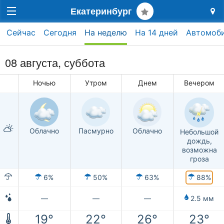
Екатеринбург
Сейчас
Сегодня
На неделю
На 14 дней
Автомоб
08 августа,
суббота
Ночью
Утром
Днем
Вечером
Облачно
Пасмурно
Облачно
Небольшой
дождь,
возможна
гроза
88%
6%
50%
63%
—
—
—
2.5 мм
19°
22°
26°
23°