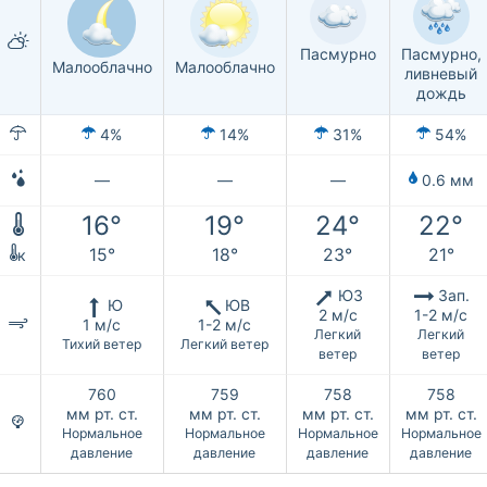
Пасмурно
Пасмурно,
Малооблачно
Малооблачно
ливневый
дождь
4%
14%
31%
54%
—
—
—
0.6 мм
16°
19°
24°
22°
15°
18°
23°
21°
к
ЮЗ
Зап.
Ю
ЮВ
2 м/с
1-2 м/с
1 м/с
1-2 м/с
Легкий
Легкий
Тихий ветер
Легкий ветер
ветер
ветер
760
759
758
758
мм рт. ст.
мм рт. ст.
мм рт. ст.
мм рт. ст.
Нормальное
Нормальное
Нормальное
Нормальное
давление
давление
давление
давление