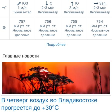
ЮЗ
С
Ю
Зап.
1 м/с
2-3 м/с
3 м/с
2-3 м/с
Тихий ветер
Легкий ветер
Легкий ветер
Легкий ветер
757
756
755
754
мм рт. ст.
мм рт. ст.
мм рт. ст.
мм рт. ст.
Нормальное
Нормальное
Нормальное
Нормальное
давление
давление
давление
давление
Подробнее
Главные новости
В четверг воздух во Владивостоке
прогреется до +30°C