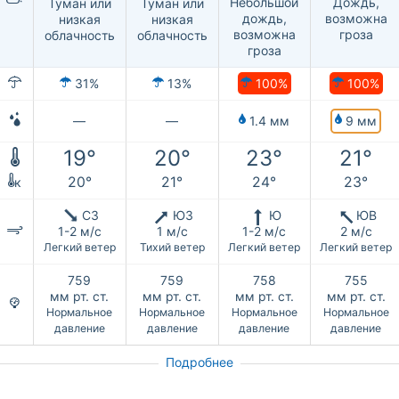
Небольшой
Дождь,
Туман или
Туман или
дождь,
возможна
низкая
низкая
возможна
гроза
облачность
облачность
гроза
100%
100%
31%
13%
9 мм
—
—
1.4 мм
19°
20°
23°
21°
20°
21°
24°
23°
к
СЗ
ЮЗ
Ю
ЮВ
1-2 м/с
1 м/с
1-2 м/с
2 м/с
Легкий ветер
Тихий ветер
Легкий ветер
Легкий ветер
759
759
758
755
мм рт. ст.
мм рт. ст.
мм рт. ст.
мм рт. ст.
Нормальное
Нормальное
Нормальное
Нормальное
давление
давление
давление
давление
Подробнее