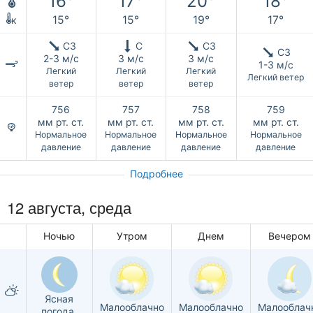
16°
17°
20°
18°
15°
15°
19°
17°
к
СЗ
С
СЗ
СЗ
2-3 м/с
3 м/с
3 м/с
1-3 м/с
Легкий
Легкий
Легкий
Легкий ветер
ветер
ветер
ветер
756
757
758
759
мм рт. ст.
мм рт. ст.
мм рт. ст.
мм рт. ст.
Нормальное
Нормальное
Нормальное
Нормальное
давление
давление
давление
давление
Подробнее
12 августа, среда
Ночью
Утром
Днем
Вечером
Ясная
Малооблачно
Малооблачно
Малооблач
погода,