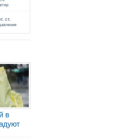
етер
т. ст.
давление
й в
радуют