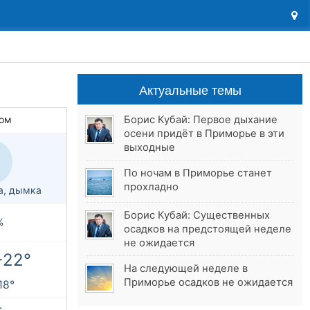
Актуальные темы
Борис Кубай: Первое дыхание
ом
осени придёт в Приморье в эти
выходные
По ночам в Приморье станет
прохладно
а, дымка
Борис Кубай: Существенных
%
осадков на предстоящей неделе
не ожидается
+22°
На следующей неделе в
Приморье осадков не ожидается
18°