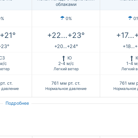
облаками
0%
0%
0
.+21°
+22...+23°
+17...
.+23°
+20...+24°
+18...
СЗ
Ю
 м/с
2-4 м/с
1-4 м
ветер
Легкий ветер
Легкий в
рт. ст.
761
мм рт. ст.
761
мм р
 давление
Нормальное давление
Нормальное 
Подробнее