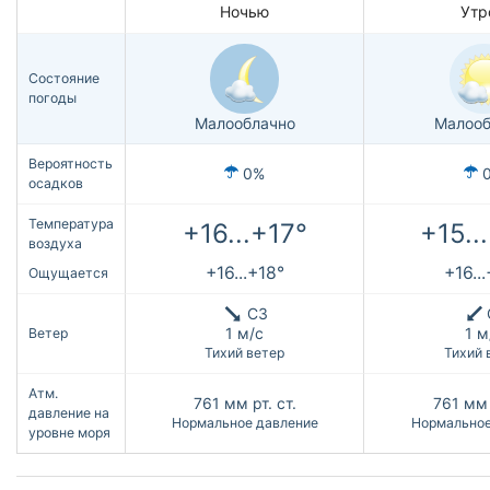
Ночью
Утр
Состояние
погоды
Малооблачно
Малооб
Вероятность
0%
осадков
Температура
+16...+17°
+15..
воздуха
+16...+18°
+16..
Ощущается
СЗ
1 м/с
1 м
Ветер
Тихий ветер
Тихий 
Атм.
761
мм рт. ст.
761
мм 
давление на
Нормальное давление
Нормальное
уровне моря