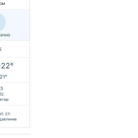
ом
ачно
%
+22°
+21°
З
/с
етер
т. ст.
давление