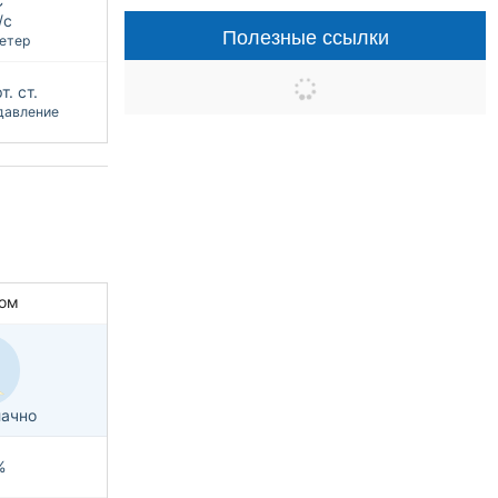
С
/с
Полезные ссылки
етер
т. ст.
давление
ом
ачно
%