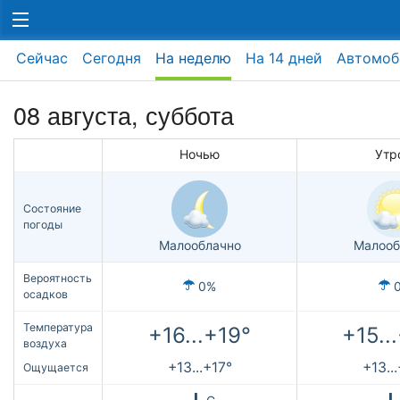
Сейчас
Сегодня
На неделю
На 14 дней
Автомоб
08 августа,
суббота
Ночью
Утр
Состояние
погоды
Малооблачно
Малооб
Вероятность
0%
осадков
Температура
+16...+19°
+15..
воздуха
+13...+17°
+13..
Ощущается