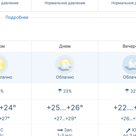
 давление
Нормальное давление
Нормальное 
Подробнее
ом
Днем
Вечер
лачно
Облачно
Облач
2%
23%
32
.+24°
+25...+26°
+22...
.+27°
+27...+29°
+26...
С
Зап.
Ю
/с
1-3 м/с
до 3 