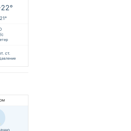
+22°
+21°
Ю
/с
етер
т. ст.
давление
ом
ачно