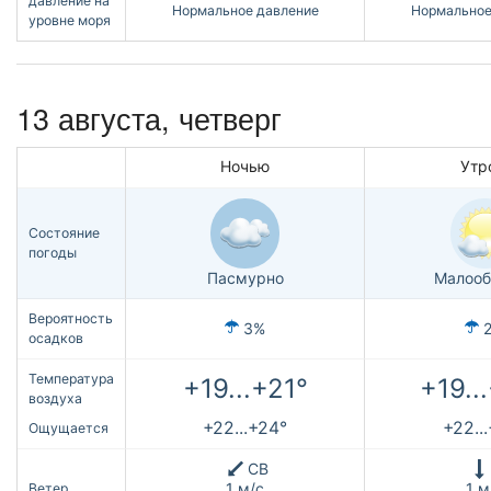
давление на
Нормальное давление
Нормальное
уровне моря
13 августа, четверг
Ночью
Утр
Состояние
погоды
Пасмурно
Малооб
Вероятность
3%
осадков
Температура
+19...+21°
+19..
воздуха
+22...+24°
+22..
Ощущается
СВ
1 м/с
1 м
Ветер