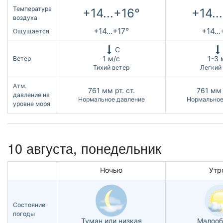
Температура
+14...+16°
+14..
воздуха
+14...+17°
+14..
Ощущается
С
1 м/с
1-3 
Ветер
Тихий ветер
Легкий
Атм.
761
мм рт. ст.
761
мм 
давление на
Нормальное давление
Нормальное
уровне моря
10 августа, понедельник
Ночью
Утр
Состояние
погоды
Туман или низкая
Малооб