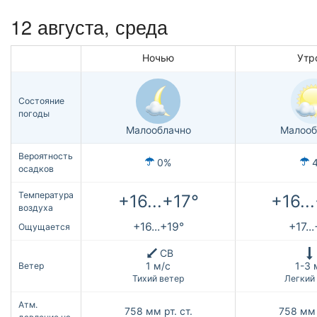
12 августа, среда
Ночью
Утр
Состояние
погоды
Малооблачно
Малооб
Вероятность
0%
осадков
Температура
+16...+17°
+16..
воздуха
+16...+19°
+17..
Ощущается
СВ
1 м/с
1-3 
Ветер
Тихий ветер
Легкий
Атм.
758
мм рт. ст.
758
мм 