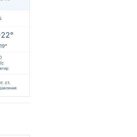
%
+22°
+19°
Ю
/с
етер
т. ст.
давление