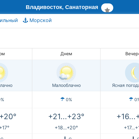
Владивосток, Санаторная
ильный
Морской
ом
Днем
Вечер
лачно
Малооблачно
Ясная погод
0%
0%
0
.+20°
+21...+23°
+16...
.+17°
+18...+20°
+17...+