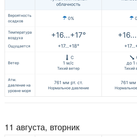
облачность
Вероятность
0%
осадков
Температура
+16...+17°
+16..
воздуха
+17...+18°
+17..
Ощущается
С
1 м/с
до 1
Ветер
Тихий ветер
Тихий 
Атм.
761
мм рт. ст.
761
мм 
давление на
Нормальное давление
Нормальное
уровне моря
11 августа, вторник