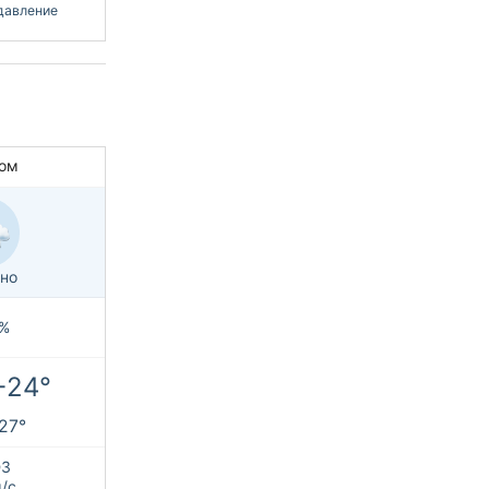
давление
ом
но
%
+24°
+27°
З
м/с