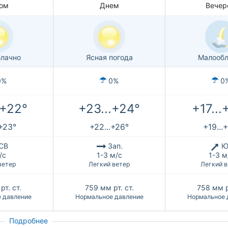
ом
Днем
Вечер
лачно
Ясная погода
Малообл
0%
0%
0
.+22°
+23...+24°
+17...
.+23°
+22...+26°
+19...
СВ
Зап.
Ю
/с
1-3 м/с
1-3 м
ветер
Легкий ветер
Легкий в
рт. ст.
759
мм рт. ст.
758
мм р
 давление
Нормальное давление
Нормальное 
Подробнее