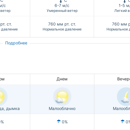
С
С
м/с
6-7 м/с
1-5 м
 ветер
Умеренный ветер
Легкий в
рт. ст.
760
мм рт. ст.
760
мм р
 давление
Нормальное давление
Нормальное 
Подробнее
ом
Днем
Вечер
да, дымка
Малооблачно
Малообл
0%
0%
0