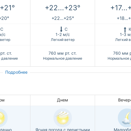
.+21°
+22...+23°
+17...
.+20°
+22...+25°
+18...
С
С
м/с
1-2 м/с
1-3 м
 ветер
Легкий ветер
Легкий в
рт. ст.
760
мм рт. ст.
760
мм р
 давление
Нормальное давление
Нормальное 
Подробнее
ом
Днем
Вечер
лачно
Ясная погода с перистыми
Малообл