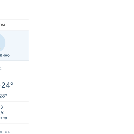
ом
ачно
%
+24°
+28°
З
м/с
етер
т. ст.