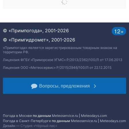
12+
© «Примпогода», 2001-2026
© «Примгидромет», 2001-2026
«Примпогода» является зарегистрированным товарным знаком на
территории РФ.
Лицензия ФГБУ «Приморское УГМС» Р/2013/2362/100/Л от 17.06.2013
Лицензия ООО «Метеосервис» Р/2015/2946/100/Л от 22.12.2015
Вопросы, предложения
Погода в Москве
по данным
Meteoservice.ru
|
Meteodays.com
Погода в Санкт-Петербурге
по данным
Meteoservice.ru
|
Meteodays.com
Дизайн —
Студия «Чёрный лис»