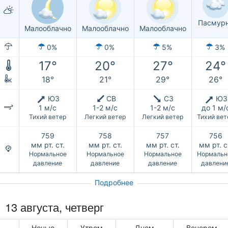
Пасмур
Малооблачно
Малооблачно
Малооблачно
0%
0%
5%
3%
17°
20°
27°
24°
18°
21°
29°
26°
к
ЮЗ
СВ
СЗ
ЮЗ
1 м/с
1-2 м/с
1-2 м/с
до 1 м/
Тихий ветер
Легкий ветер
Легкий ветер
Тихий вет
759
758
757
756
мм рт. ст.
мм рт. ст.
мм рт. ст.
мм рт. с
Нормальное
Нормальное
Нормальное
Нормальн
давление
давление
давление
давлени
Подробнее
13 августа, четверг
Ночью
Утром
Днем
Вечером