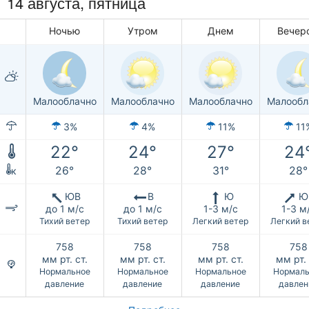
14 августа, пятница
Ночью
Утром
Днем
Вечер
Малооблачно
Малооблачно
Малооблачно
Малообл
3%
4%
11%
11
22°
24°
27°
24
26°
28°
31°
28°
к
ЮВ
В
Ю
Ю
до 1 м/с
до 1 м/с
1-3 м/с
1-3 м
Тихий ветер
Тихий ветер
Легкий ветер
Легкий в
758
758
758
758
мм рт. ст.
мм рт. ст.
мм рт. ст.
мм рт. 
Нормальное
Нормальное
Нормальное
Нормаль
давление
давление
давление
давлен