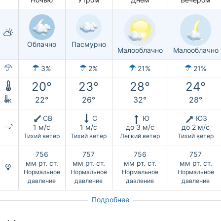
Облачно
Пасмурно
Малооблачно
Малооблачно
3%
2%
21%
21%
20°
23°
28°
24°
22°
26°
32°
28°
к
СВ
С
Ю
ЮЗ
1 м/с
1 м/с
до 3 м/с
до 2 м/с
Тихий ветер
Тихий ветер
Легкий ветер
Тихий ветер
756
757
756
757
мм рт. ст.
мм рт. ст.
мм рт. ст.
мм рт. ст.
Нормальное
Нормальное
Нормальное
Нормальное
давление
давление
давление
давление
Подробнее