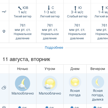
ЮВ
С
Ю
1 м/с
1-3 м/с
3-4 м/с
1-4 м
Тихий ветер
Легкий ветер
Слабый ветер
Легкий в
761
761
761
761
мм рт. ст.
мм рт. ст.
мм рт. ст.
мм рт. 
Нормальное
Нормальное
Нормальное
Нормаль
давление
давление
давление
давлен
Подробнее
11 августа, вторник
Ночью
Утром
Днем
Вечером
Ясная
Ясная
Малооблачно
Малооблачно
погода
погода,
дымка