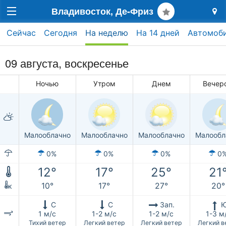
Владивосток, Де-Фриз
Сейчас
Сегодня
На неделю
На 14 дней
Автомоб
09 августа,
воскресенье
Ночью
Утром
Днем
Вечер
Малооблачно
Малооблачно
Малооблачно
Малообл
0%
0%
0%
0
12°
17°
25°
21
10°
17°
27°
20°
к
С
С
Зап.
1 м/с
1-2 м/с
1-2 м/с
1-3 м
Тихий ветер
Легкий ветер
Легкий ветер
Легкий в