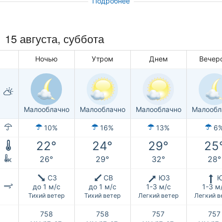
Подробнее
15 августа,
суббота
Ночью
Утром
Днем
Вечер
Малооблачно
Малооблачно
Малооблачно
Малообл
10%
16%
13%
6
22°
24°
29°
25
26°
29°
32°
28°
к
СЗ
СВ
ЮЗ
до 1 м/с
до 1 м/с
1-3 м/с
1-3 м
Тихий ветер
Тихий ветер
Легкий ветер
Легкий в
758
758
757
757