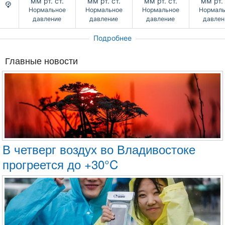
мм рт. ст.
мм рт. ст.
мм рт. ст.
мм рт. 
Нормальное
Нормальное
Нормальное
Нормаль
давление
давление
давление
давлен
Подробнее
Главные новости
В четверг воздух во Владивостоке
прогреется до +30°C