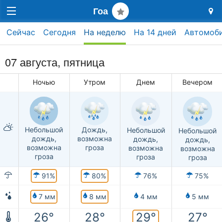
Гоа
Сейчас
Сегодня
На неделю
На 14 дней
Автомоб
07 августа, пятница
Ночью
Утром
Днем
Вечером
Дождь,
Небольшой
Небольшой
Небольшой
возможна
дождь,
дождь,
дождь,
гроза
возможна
возможна
возможна
гроза
гроза
гроза
91%
80%
76%
75%
7 мм
8 мм
4 мм
5 мм
29°
26°
28°
27°