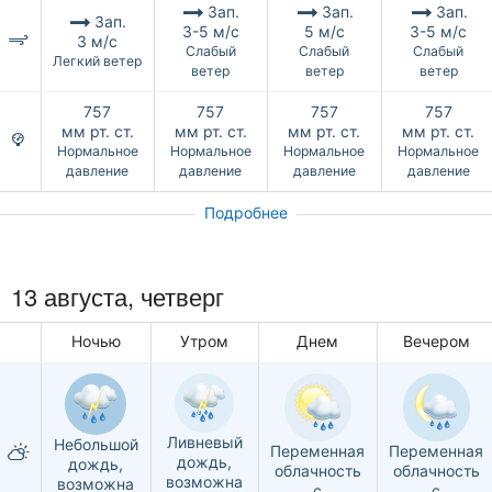
Зап.
Зап.
Зап.
Зап.
3-5 м/с
5 м/с
3-5 м/с
3 м/с
Слабый
Слабый
Слабый
Легкий ветер
ветер
ветер
ветер
757
757
757
757
мм рт. ст.
мм рт. ст.
мм рт. ст.
мм рт. ст.
Нормальное
Нормальное
Нормальное
Нормальное
давление
давление
давление
давление
Подробнее
13 августа, четверг
Ночью
Утром
Днем
Вечером
Ливневый
Небольшой
Переменная
Переменная
дождь,
дождь,
облачность
облачность
возможна
возможна
с
с