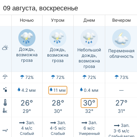
09 августа,
воскресенье
Ночью
Утром
Днем
Вечером
Дождь,
Дождь,
Небольшой
Переменная
возможна
возможна
дождь,
облачность
гроза
гроза
возможна
гроза
72%
72%
72%
73%
11 мм
4.2 мм
0.4 мм
—
30°
26°
28°
27°
29°
30°
32°
31°
к
Зап.
Зап.
Зап.
Зап.
4 м/с
4-5 м/с
6 м/с
3-6 м/с
Слабый
Слабый
Умеренный
Слабый ветер