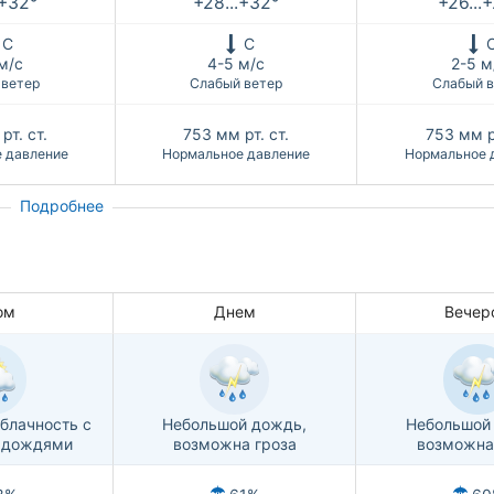
.+32°
+28...+32°
+26...
С
С
м/с
4-5 м/с
2-5 м
 ветер
Слабый ветер
Слабый в
рт. ст.
753
мм рт. ст.
753
мм р
 давление
Нормальное давление
Нормальное 
Подробнее
ом
Днем
Вечер
блачность с
Небольшой дождь,
Небольшой
 дождями
возможна гроза
возможна