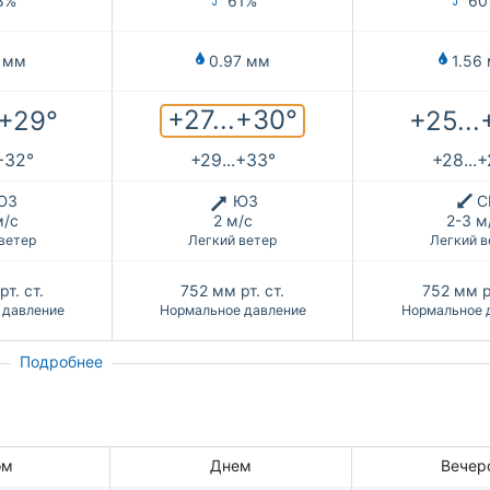
8%
61%
60
 мм
0.97 мм
1.56
+27...+30°
.+29°
+25...
+32°
+29...+33°
+28...
ЮЗ
ЮЗ
С
м/с
2 м/с
2-3 м
ветер
Легкий ветер
Легкий в
рт. ст.
752
мм рт. ст.
752
мм рт
 давление
Нормальное давление
Нормальное 
Подробнее
ом
Днем
Вечер