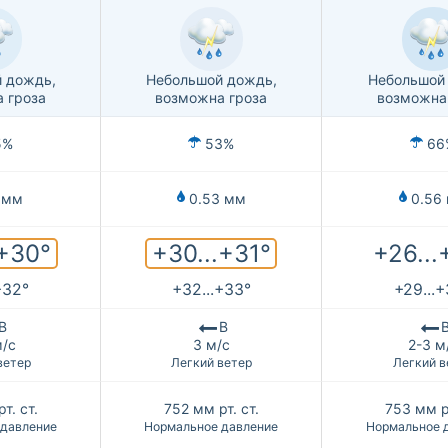
 дождь,
Небольшой дождь,
Небольшой
 гроза
возможна гроза
возможна
5%
53%
66
 мм
0.53 мм
0.56
.+30°
+30...+31°
+26...
+32°
+32...+33°
+29...
В
В
м/с
3 м/с
2-3 м
ветер
Легкий ветер
Легкий в
т. ст.
752
мм рт. ст.
753
мм рт
 давление
Нормальное давление
Нормальное 