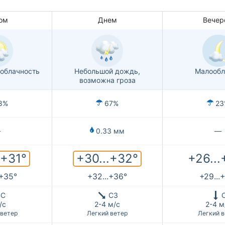
ом
Днем
Вечер
облачность
Небольшой дождь,
Малообл
возможна гроза
8%
67%
23
—
0.33 мм
—
.+31°
+30...+32°
+26...
.+35°
+32...+36°
+29...
С
СЗ
/с
2-4 м/с
2-4 м
 ветер
Легкий ветер
Легкий в