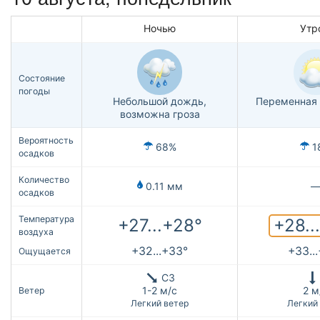
Ночью
Утр
Состояние
погоды
Небольшой дождь,
Переменная 
возможна гроза
Вероятность
68%
1
осадков
Количество
0.11 мм
осадков
Температура
+28..
+27...+28°
воздуха
+32...+33°
+33..
Ощущается
СЗ
1-2 м/с
2 м
Ветер
Легкий ветер
Легкий