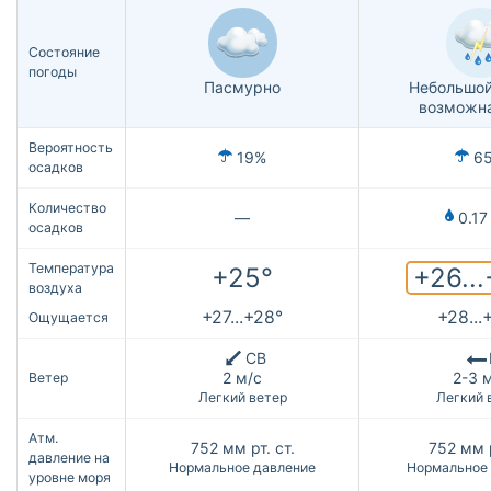
Состояние
погоды
Пасмурно
Небольшой
возможна
Вероятность
19%
6
осадков
Количество
—
0.17
осадков
Температура
+26..
+25°
воздуха
+27...+28°
+28...
Ощущается
СВ
2 м/с
2-3 
Ветер
Легкий ветер
Легкий 
Атм.
752
мм рт. ст.
752
мм р
давление на
Нормальное давление
Нормальное
уровне моря