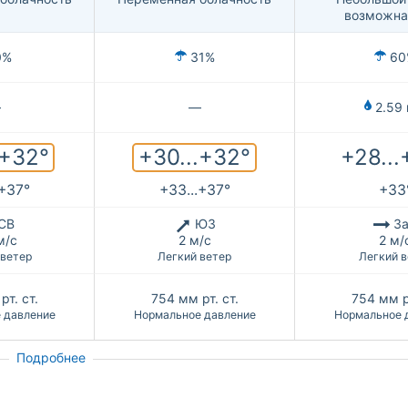
возможна
0%
31%
60
—
—
2.59
.+32°
+30...+32°
+28...
.+37°
+33...+37°
+33
СВ
ЮЗ
За
м/с
2 м/с
2 м/
 ветер
Легкий ветер
Легкий в
рт. ст.
754
мм рт. ст.
754
мм р
 давление
Нормальное давление
Нормальное 
Подробнее