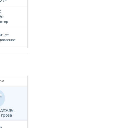
+27°
С
/с
етер
т. ст.
давление
ом
 дождь,
 гроза