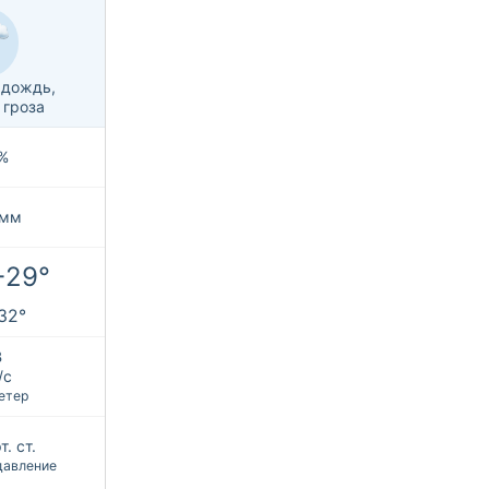
 дождь,
 гроза
%
 мм
+29°
+32°
В
/с
етер
. ст.
давление