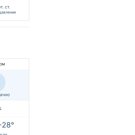
т. ст.
давление
ом
ачно
%
+28°