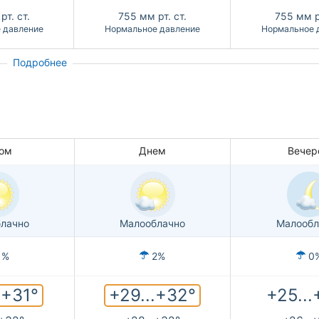
рт. ст.
755
мм рт. ст.
755
мм р
 давление
Нормальное давление
Нормальное 
Подробнее
ом
Днем
Вечер
лачно
Малооблачно
Малообл
1%
2%
0
.+31°
+29...+32°
+25...