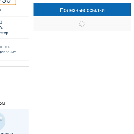
+30°
Полезные ссылки
°
З
/с
етер
т. ст.
давление
ом
 дождь,