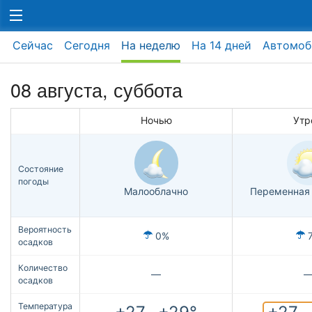
Сейчас
Сегодня
На неделю
На 14 дней
Автомоб
08 августа,
суббота
Ночью
Утр
Состояние
погоды
Малооблачно
Переменная 
Вероятность
0%
осадков
Количество
—
осадков
Температура