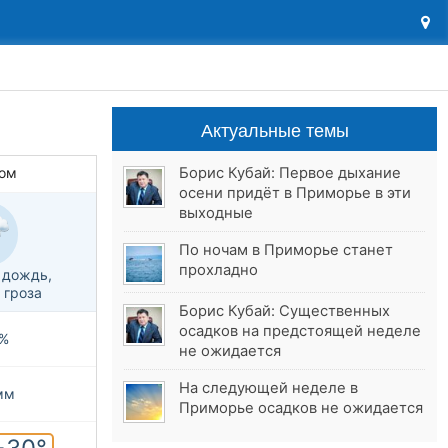
Актуальные темы
Борис Кубай: Первое дыхание
ом
осени придёт в Приморье в эти
выходные
По ночам в Приморье станет
прохладно
 дождь,
 гроза
Борис Кубай: Существенных
осадков на предстоящей неделе
%
не ожидается
На следующей неделе в
мм
Приморье осадков не ожидается