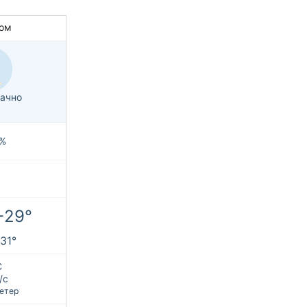
ом
ачно
%
+29°
+31°
С
/с
етер