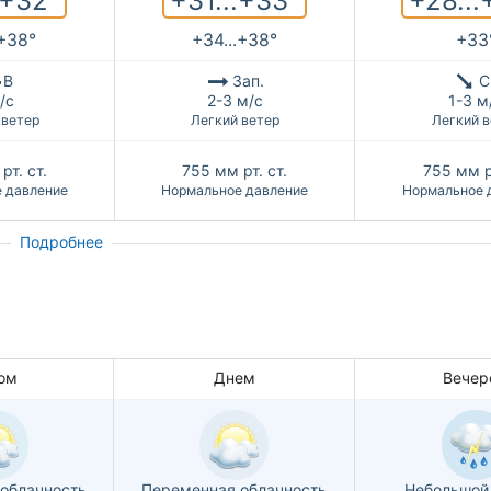
.+32°
+31...+33°
+28...
.+38°
+34...+38°
+33
В
Зап.
С
/с
2-3 м/с
1-3 м
 ветер
Легкий ветер
Легкий в
рт. ст.
755
мм рт. ст.
755
мм р
 давление
Нормальное давление
Нормальное 
Подробнее
ом
Днем
Вечер
облачность
Переменная облачность
Небольшой