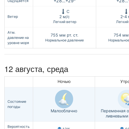
+28...+29°
+28..
Ощущается
С
2 м/с
2-4 
Ветер
Легкий ветер
Легкий
Атм.
755
мм рт. ст.
754
мм 
давление на
Нормальное давление
Нормальное
уровне моря
12 августа, среда
Ночью
Утр
Состояние
погоды
Малооблачно
Переменная о
ливневыми
Вероятность