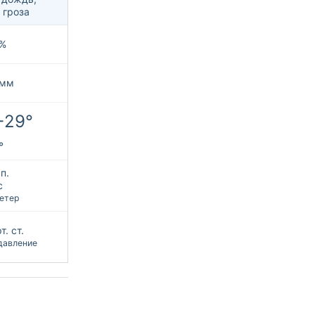
 гроза
%
 мм
+29°
°
п.
с
етер
т. ст.
давление