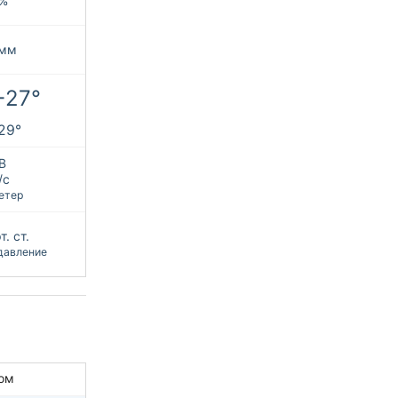
%
 мм
+27°
+29°
В
/с
етер
. ст.
давление
ом