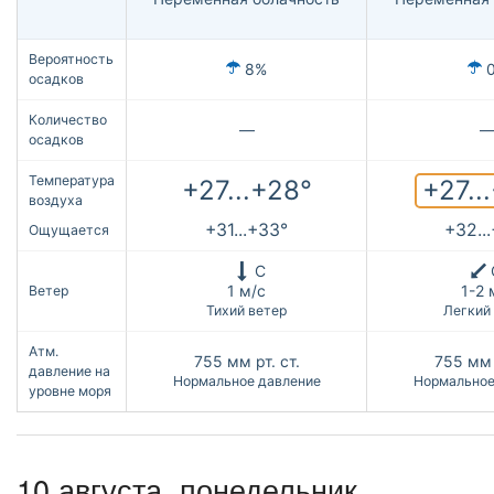
Вероятность
8%
осадков
Количество
—
осадков
Температура
+27..
+27...+28°
воздуха
+31...+33°
+32..
Ощущается
С
1 м/с
1-2 
Ветер
Тихий ветер
Легкий
Атм.
755
мм рт. ст.
755
мм 
давление на
Нормальное давление
Нормальное
уровне моря
10 августа, понедельник