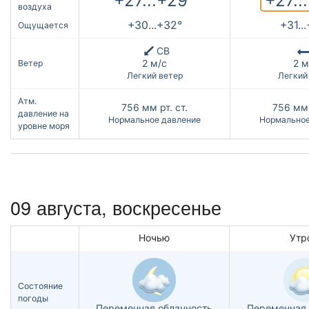
+27..
+27...+29°
воздуха
+30...+32°
+31..
Ощущается
СВ
2 м/с
2 м
Ветер
Легкий ветер
Легкий
Атм.
756
мм рт. ст.
756
мм 
давление на
Нормальное давление
Нормальное
уровне моря
09 августа,
воскресенье
Ночью
Утр
Состояние
погоды
Переменная облачность
Переменная 