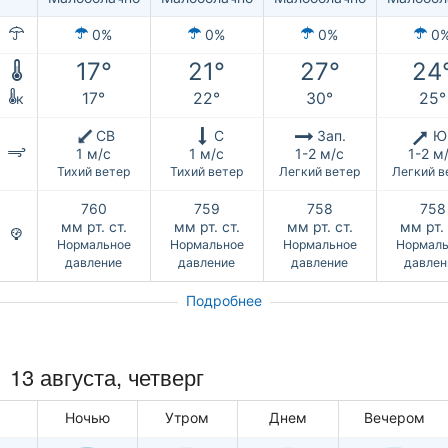
0%
0%
0%
0
17°
21°
27°
24
17°
22°
30°
25°
к
СВ
С
Зап.
Ю
1 м/с
1 м/с
1-2 м/с
1-2 м
Тихий ветер
Тихий ветер
Легкий ветер
Легкий в
760
759
758
758
мм рт. ст.
мм рт. ст.
мм рт. ст.
мм рт. 
Нормальное
Нормальное
Нормальное
Нормаль
давление
давление
давление
давлен
Подробнее
13 августа, четверг
Ночью
Утром
Днем
Вечером