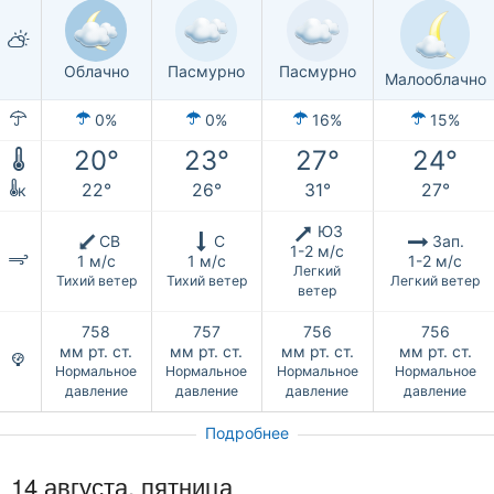
Облачно
Пасмурно
Пасмурно
Малооблачно
0%
0%
16%
15%
20°
23°
27°
24°
22°
26°
31°
27°
к
ЮЗ
СВ
С
Зап.
1-2 м/с
1 м/с
1 м/с
1-2 м/с
Легкий
Тихий ветер
Тихий ветер
Легкий ветер
ветер
758
757
756
756
мм рт. ст.
мм рт. ст.
мм рт. ст.
мм рт. ст.
Нормальное
Нормальное
Нормальное
Нормальное
давление
давление
давление
давление
Подробнее
14 августа, пятница