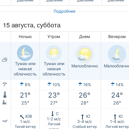
давление
давление
давление
давление
Подробнее
15 августа,
суббота
Ночью
Утром
Днем
Вечером
Туман или
Туман или
Малооблачно
Малооблачн
низкая
низкая
облачность
облачность
8%
10%
16%
14%
21°
23°
26°
24°
25°
27°
28°
26°
к
С
ЮВ
Ю
Ю
1-2 м/с
1 м/с
3-4 м/с
1-4 м/с
Легкий
Тихий ветер
Слабый ветер
Легкий ветер