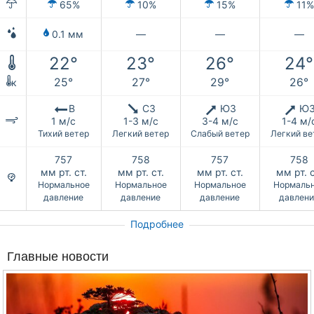
65%
10%
15%
11%
0.1 мм
—
—
—
22°
23°
26°
24°
25°
27°
29°
26°
к
В
СЗ
ЮЗ
Ю
1 м/с
1-3 м/с
3-4 м/с
1-4 м/
Тихий ветер
Легкий ветер
Слабый ветер
Легкий ве
757
758
757
758
мм рт. ст.
мм рт. ст.
мм рт. ст.
мм рт. с
Нормальное
Нормальное
Нормальное
Нормаль
давление
давление
давление
давлени
Подробнее
Главные новости