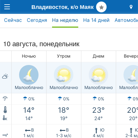
Владивосток, к/о Маяк
Сейчас
Сегодня
На неделю
На 14 дней
Автомоб
10 августа, понедельник
Ночью
Утром
Днем
Вечер
Малооблачно
Малооблачно
Малооблачно
Малообл
0%
0%
0%
0
14°
18°
23°
20
14°
19°
24°
20°
к
В
В
Ю
1 м/с
1-3 м/с
4 м/с
2-4 м