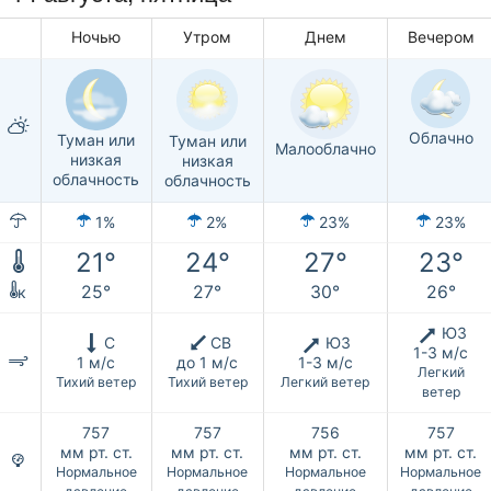
Ночью
Утром
Днем
Вечером
Облачно
Туман или
Туман или
Малооблачно
низкая
низкая
облачность
облачность
1%
2%
23%
23%
21°
24°
27°
23°
25°
27°
30°
26°
к
ЮЗ
С
СВ
ЮЗ
1-3 м/с
1 м/с
до 1 м/с
1-3 м/с
Легкий
Тихий ветер
Тихий ветер
Легкий ветер
ветер
757
757
756
757
мм рт. ст.
мм рт. ст.
мм рт. ст.
мм рт. ст.
Нормальное
Нормальное
Нормальное
Нормальное