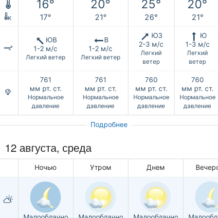
16°
20°
25°
20°
17°
21°
26°
21°
к
ЮЗ
Ю
ЮВ
В
2-3 м/с
1-3 м/с
1-2 м/с
1-2 м/с
Легкий
Легкий
Легкий ветер
Легкий ветер
ветер
ветер
761
761
760
760
мм рт. ст.
мм рт. ст.
мм рт. ст.
мм рт. ст.
Нормальное
Нормальное
Нормальное
Нормальное
давление
давление
давление
давление
Подробнее
12 августа, среда
Ночью
Утром
Днем
Вечер
Малооблачно
Малооблачно
Малооблачно
Малообл