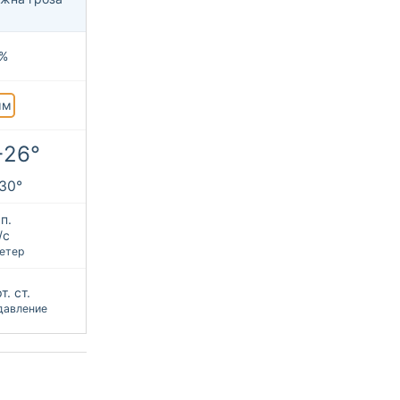
%
мм
+26°
+30°
п.
/с
етер
т. ст.
давление