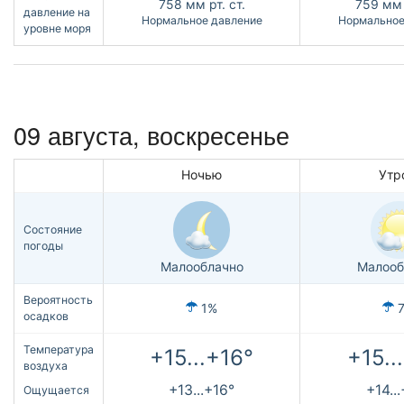
758
мм рт. ст.
759
мм 
давление на
Нормальное давление
Нормальное
уровне моря
09 августа,
воскресенье
Ночью
Утр
Состояние
погоды
Малооблачно
Малооб
Вероятность
1%
осадков
Температура
+15...+16°
+15..
воздуха
+13...+16°
+14..
Ощущается