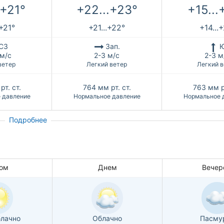
.+21°
+22...+23°
+15...
.+21°
+21...+22°
+14...
СЗ
Зап.
 м/с
2-3 м/с
2-3 м
ветер
Легкий ветер
Легкий в
рт. ст.
764
мм рт. ст.
763
мм р
 давление
Нормальное давление
Нормальное 
Подробнее
ом
Днем
Вечер
лачно
Облачно
Пасму