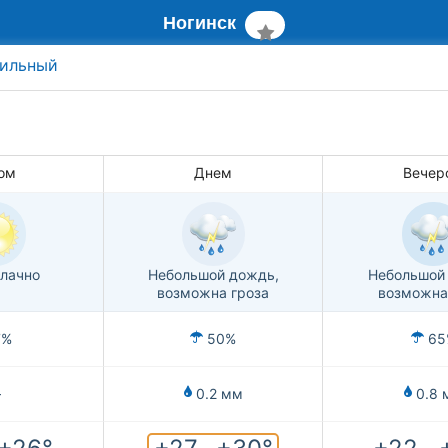
Ногинск
ильный
ом
Днем
Вечер
лачно
Небольшой дождь,
Небольшой
возможна гроза
возможна
7%
50%
65
—
0.2 мм
0.8 