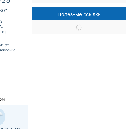
+28°
+30°
Полезные ссылки
З
/с
етер
т. ст.
давление
ом
жна гроза