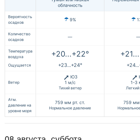
облачность
Вероятность
9%
1
осадков
Количество
—
осадков
Температура
+20...+22°
+21..
воздуха
+23...+24°
+24..
Ощущается
ЮЗ
1 м/с
1-3 
Ветер
Тихий ветер
Легкий
Атм.
759
мм рт. ст.
759
мм 
давление на
Нормальное давление
Нормальное
уровне моря
08 августа,
суббота