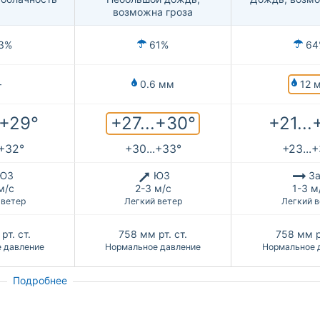
возможна гроза
3%
61%
64
12 
—
0.6 мм
+27...+30°
.+29°
+21...
.+32°
+30...+33°
+23...
ЮЗ
ЮЗ
За
м/с
2-3 м/с
1-3 м
 ветер
Легкий ветер
Легкий в
рт. ст.
758
мм рт. ст.
758
мм р
 давление
Нормальное давление
Нормальное 
Подробнее