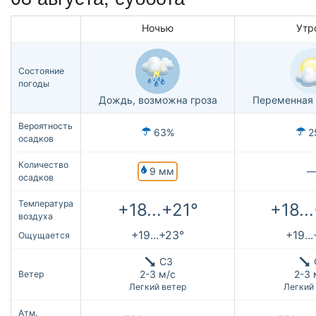
Ночью
Утр
Состояние
погоды
Дождь, возможна гроза
Переменная 
Вероятность
63%
2
осадков
Количество
9 мм
осадков
Температура
+18...+21°
+18..
воздуха
+19...+23°
+19..
Ощущается
СЗ
2-3 м/с
2-3 
Ветер
Легкий ветер
Легкий
Атм.