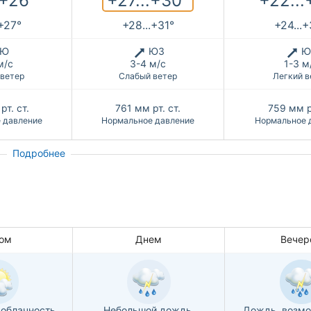
+27...+30°
.+26°
+22...
.+27°
+28...+31°
+24...
Ю
ЮЗ
Ю
м/с
3-4 м/с
1-3 м
 ветер
Слабый ветер
Легкий в
рт. ст.
761
мм рт. ст.
759
мм р
 давление
Нормальное давление
Нормальное 
Подробнее
ом
Днем
Вечер
облачность
Небольшой дождь,
Дождь, возмо