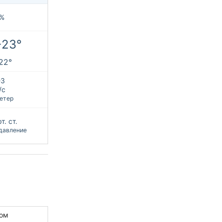
%
+23°
+22°
З
/с
етер
т. ст.
давление
ом