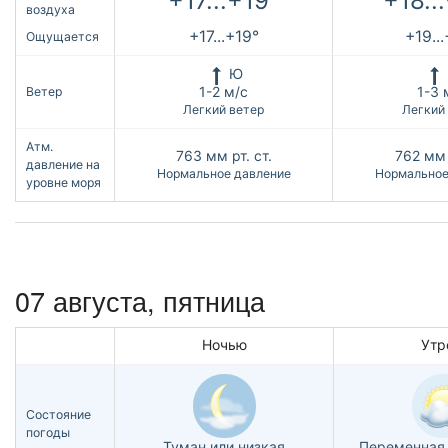
+17...+19°
+18..
воздуха
+17...+19°
+19..
Ощущается
Ю
1-2 м/с
1-3 
Ветер
Легкий ветер
Легкий
Атм.
763
мм рт. ст.
762
мм 
давление на
Нормальное давление
Нормальное
уровне моря
07 августа, пятница
Ночью
Утр
Состояние
погоды
Туман или низкая
Переменная 