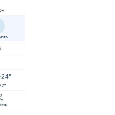
ом
ачно
%
+24°
+22°
З
/с
етер