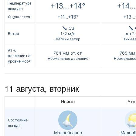
Температура
+13...+14°
+14..
воздуха
+11...+13°
+13..
Ощущается
СЗ
1-2 м/с
до 2
Ветер
Легкий ветер
Тихий 
Атм.
764
мм рт. ст.
765
мм 
давление на
Нормальное давление
Нормальное
уровне моря
11 августа, вторник
Ночью
Утр
Состояние
погоды
Малооблачно
Малооб