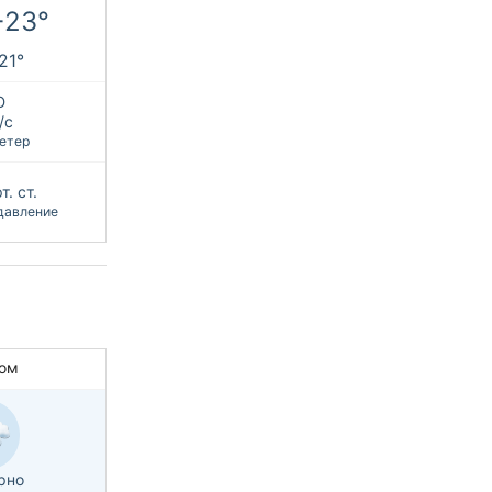
+23°
+21°
Ю
/с
етер
т. ст.
давление
ом
рно