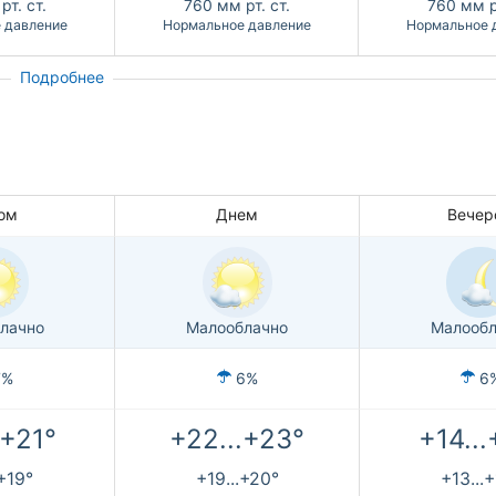
рт. ст.
760
мм рт. ст.
760
мм р
 давление
Нормальное давление
Нормальное 
Подробнее
ом
Днем
Вечер
лачно
Малооблачно
Малообл
7%
6%
6
.+21°
+22...+23°
+14...
.+19°
+19...+20°
+13...