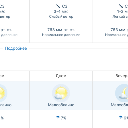
СЗ
СЗ
С
м/с
3-4 м/с
1-3 м
 ветер
Слабый ветер
Легкий в
рт. ст.
763
мм рт. ст.
763
мм р
 давление
Нормальное давление
Нормальное 
Подробнее
ом
Днем
Вечер
лачно
Малооблачно
Малообл
3%
7%
6