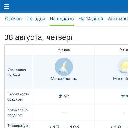
Сейчас
Сегодня
На неделю
На 14 дней
Автомоб
06 августа, четверг
Ночью
Утр
Состояние
погоды
Малооблачно
Малооб
Вероятность
0%
осадков
Количество
—
осадков
Температура