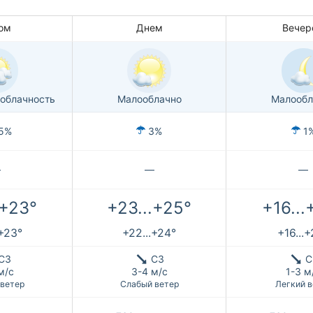
ом
Днем
Вечер
облачность
Малооблачно
Малообл
5%
3%
1
—
—
—
.+23°
+23...+25°
+16...
.+23°
+22...+24°
+16...
СЗ
СЗ
С
м/с
3-4 м/с
1-3 м
 ветер
Слабый ветер
Легкий в