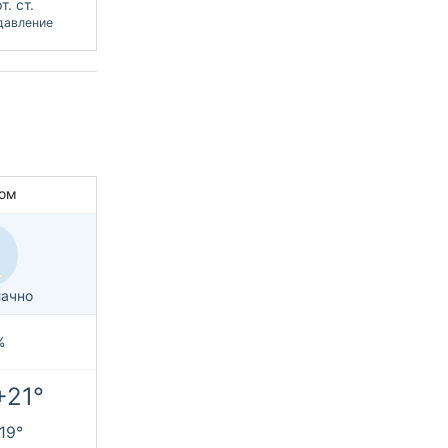
т. ст.
давление
ом
ачно
%
+21°
+19°