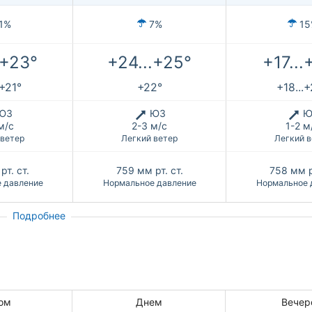
1%
7%
15
.+23°
+24...+25°
+17...
.+21°
+22°
+18...
ЮЗ
ЮЗ
Ю
м/с
2-3 м/с
1-2 м
 ветер
Легкий ветер
Легкий в
рт. ст.
759
мм рт. ст.
758
мм р
 давление
Нормальное давление
Нормальное 
Подробнее
ом
Днем
Вечер