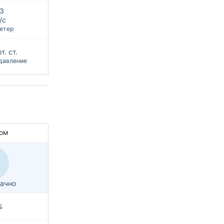
З
/с
етер
т. ст.
давление
ом
ачно
%