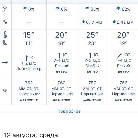
0%
0%
65%
62%
—
—
0.17 мм
2.42 мм
15°
20°
25°
20°
14°
18°
23°
19°
к
Ю
Ю
ЮЗ
Ю
2-4 м/с
2-5 м/с
1-4 м/с
1-2 м/с
Легкий
Слабый
Легкий
Легкий ветер
ветер
ветер
ветер
762
760
757
756
мм рт. ст.
мм рт. ст.
мм рт. ст.
мм рт. ст.
Нормальное
Нормальное
Нормальное
Нормальное
давление
давление
давление
давление
Подробнее
12 августа, среда