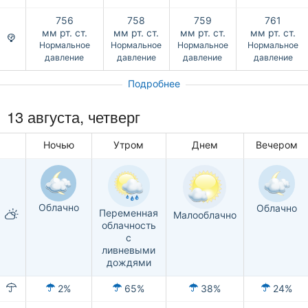
756
758
759
761
мм рт. ст.
мм рт. ст.
мм рт. ст.
мм рт. ст.
Нормальное
Нормальное
Нормальное
Нормальное
давление
давление
давление
давление
Подробнее
13 августа, четверг
Ночью
Утром
Днем
Вечером
Облачно
Облачно
Переменная
Малооблачно
облачность
с
ливневыми
дождями
2%
65%
38%
24%