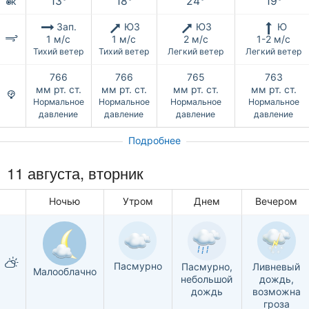
13°
18°
24°
19°
к
Зап.
ЮЗ
ЮЗ
Ю
1 м/с
1 м/с
2 м/с
1-2 м/с
Тихий ветер
Тихий ветер
Легкий ветер
Легкий ветер
766
766
765
763
мм рт. ст.
мм рт. ст.
мм рт. ст.
мм рт. ст.
Нормальное
Нормальное
Нормальное
Нормальное
давление
давление
давление
давление
Подробнее
11 августа, вторник
Ночью
Утром
Днем
Вечером
Пасмурно
Пасмурно,
Ливневый
Малооблачно
небольшой
дождь,
дождь
возможна
гроза