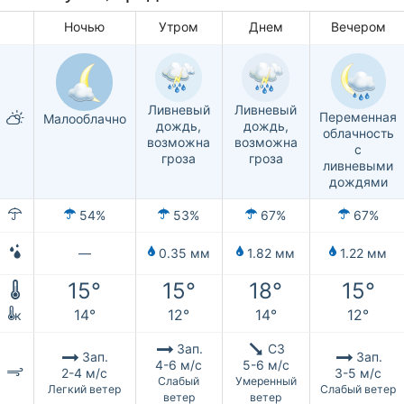
Ночью
Утром
Днем
Вечером
Ливневый
Ливневый
Переменная
Малооблачно
дождь,
дождь,
облачность
возможна
возможна
с
гроза
гроза
ливневыми
дождями
54%
53%
67%
67%
—
0.35 мм
1.82 мм
1.22 мм
15°
15°
18°
15°
14°
12°
14°
12°
к
Зап.
СЗ
Зап.
Зап.
4-6 м/с
5-6 м/с
2-4 м/с
3-5 м/с
Слабый
Умеренный
Легкий ветер
Слабый ветер
ветер
ветер