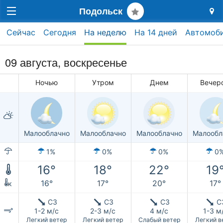
Подольск
Сейчас
Сегодня
На неделю
На 14 дней
Автомоб
09 августа,
воскресенье
Ночью
Утром
Днем
Вечер
Малооблачно
Малооблачно
Малооблачно
Малообл
1%
0%
0%
0
16°
18°
22°
19
16°
17°
20°
17°
к
СЗ
СЗ
СЗ
С
1-2 м/с
2-3 м/с
4 м/с
1-3 м
Легкий ветер
Легкий ветер
Слабый ветер
Легкий в