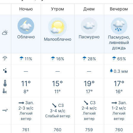
Ночью
Утром
Днем
Вечером
Облачно
Пасмурно
Пасмурно,
Малооблачно
ливневый
дождь
11%
16%
28%
65%
—
—
—
0.3 мм
11°
15°
19°
17°
8°
11°
17°
16°
к
Зап.
СЗ
Зап.
СЗ
2-3 м/с
2-4 м/с
1-2 м/с
3-4 м/с
Легкий
Легкий
Легкий
Слабый ветер
ветер
ветер
ветер
761
760
759
760