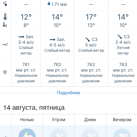
—
1.71 мм
—
—
12°
14°
17°
14°
8°
10°
13°
10°
к
Зап.
СЗ
Зап.
СЗ
3-4 м/с
2-4 м/с
4-5 м/с
5 м/с
Слабый
Легкий
Слабый ветер
Слабый ветер
ветер
ветер
761
762
762
763
мм рт. ст.
мм рт. ст.
мм рт. ст.
мм рт. ст.
Нормальное
Нормальное
Нормальное
Нормальное
давление
давление
давление
давление
Подробнее
14 августа, пятница
Ночью
Утром
Днем
Вечером