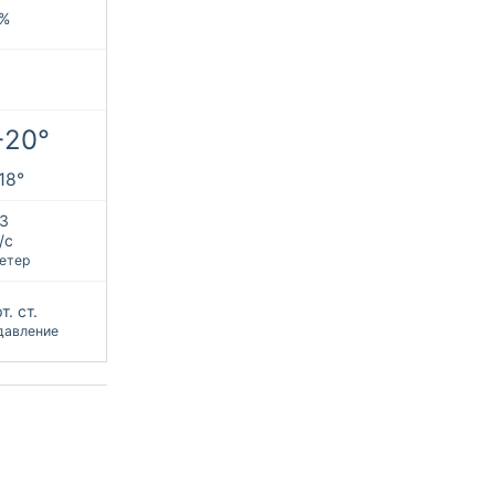
%
+20°
+18°
З
/с
етер
т. ст.
давление