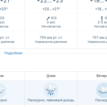
.+21°
+22...+23°
+19...
.+20°
+20...+21°
+18...
ЮЗ
ЮЗ
м/с
3 м/с
2-3 м
 ветер
Легкий ветер
Легкий в
рт. ст.
759
мм рт. ст.
757
мм р
 давление
Нормальное давление
Нормальное 
Подробнее
ом
Днем
Вечер
урно
Пасмурно, ливневый дождь
Пасму