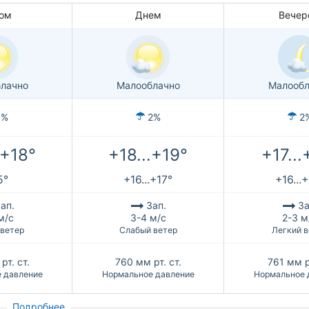
ом
Днем
Вечер
лачно
Малооблачно
Малообл
1%
2%
2
.+18°
+18...+19°
+17...
5°
+16...+17°
+16...
ап.
Зап.
За
м/с
3-4 м/с
2-3 м
 ветер
Слабый ветер
Легкий в
рт. ст.
760
мм рт. ст.
761
мм р
 давление
Нормальное давление
Нормальное 
Подробнее