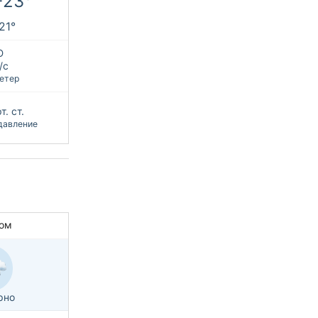
+23°
+21°
Ю
/с
етер
т. ст.
давление
ом
рно