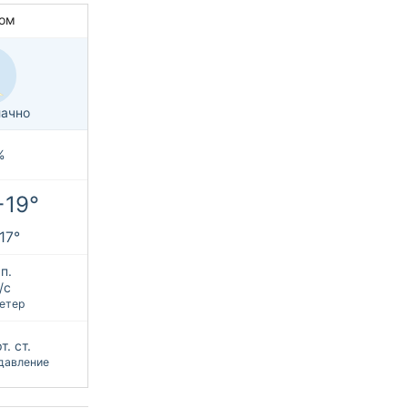
ом
ачно
%
+19°
+17°
п.
/с
етер
т. ст.
давление