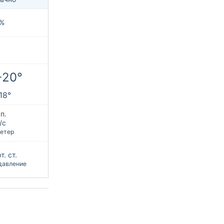
%
+20°
+18°
п.
/с
етер
т. ст.
давление