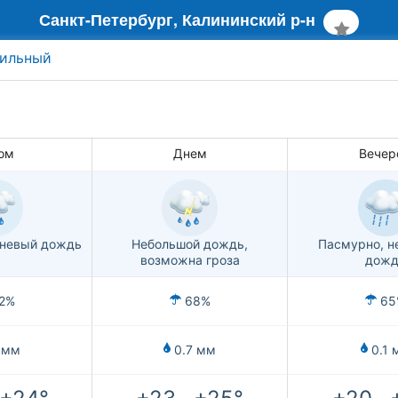
Санкт-Петербург, Калининский р-н
ильный
ом
Днем
Вечер
вневый дождь
Небольшой дождь,
Пасмурно, н
возможна гроза
дожд
2%
68%
65
 мм
0.7 мм
0.1 