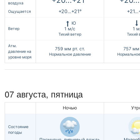
+20...+21°
+20..
воздуха
+20...+21°
+21..
Ощущается
Ю
1 м/с
1 м
Ветер
Тихий ветер
Тихий 
Атм.
759
мм рт. ст.
757
мм 
давление на
Нормальное давление
Нормальное
уровне моря
07 августа, пятница
Ночью
Утр
Состояние
погоды
Пасмурно, ливневый дождь
Малооб