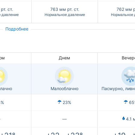
рт. ст.
763
мм рт. ст.
762
мм р
 давление
Нормальное давление
Нормальное 
Подробнее
ом
Днем
Вечер
лачно
Малооблачно
Пасмурно, лив
8%
23%
65
—
—
4.1 