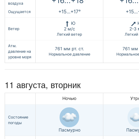
+16...+18°
+16..
воздуха
+15...+17°
+15..
Ощущается
Ю
2 м/с
2-3 
Ветер
Легкий ветер
Легкий
Атм.
761
мм рт. ст.
761
мм 
давление на
Нормальное давление
Нормальное
уровне моря
11 августа, вторник
Ночью
Утр
Состояние
погоды
Пасмурно
Пасм