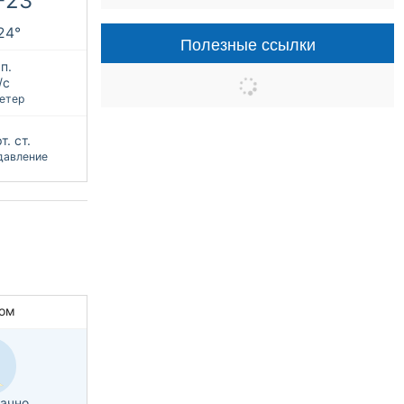
+23°
+24°
Полезные ссылки
п.
/с
етер
т. ст.
давление
ом
ачно