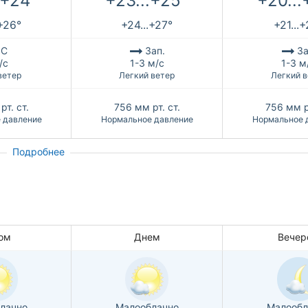
.+24°
+23...+25°
+20...
.+26°
+24...+27°
+21...
С
Зап.
За
/с
1-3 м/с
1-3 м
ветер
Легкий ветер
Легкий в
рт. ст.
756
мм рт. ст.
756
мм р
 давление
Нормальное давление
Нормальное 
Подробнее
ом
Днем
Вечер
лачно
Малооблачно
Малообл