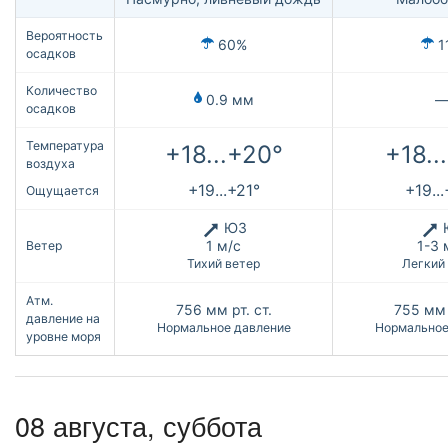
Вероятность
60%
1
осадков
Количество
0.9 мм
осадков
Температура
+18...+20°
+18..
воздуха
+19...+21°
+19..
Ощущается
ЮЗ
1 м/с
1-3 
Ветер
Тихий ветер
Легкий
Атм.
756
мм рт. ст.
755
мм 
давление на
Нормальное давление
Нормальное
уровне моря
08 августа,
суббота