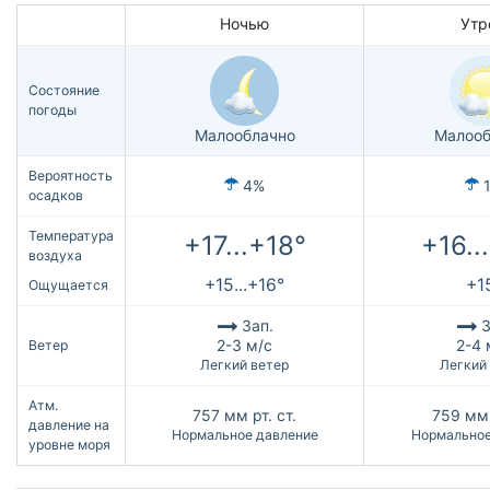
Ночью
Утр
Состояние
погоды
Малооблачно
Малооб
Вероятность
4%
осадков
Температура
+17...+18°
+16..
воздуха
+15...+16°
+1
Ощущается
Зап.
З
2-3 м/с
2-4 
Ветер
Легкий ветер
Легкий
Атм.
757
мм рт. ст.
759
мм 
давление на
Нормальное давление
Нормальное
уровне моря