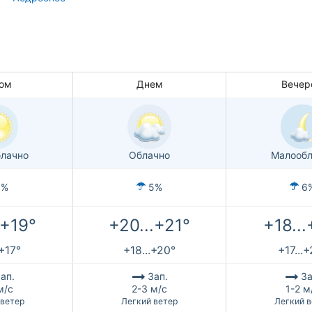
ом
Днем
Вечер
лачно
Облачно
Малообл
1%
5%
6
.+19°
+20...+21°
+18...
.+17°
+18...+20°
+17...
ап.
Зап.
За
м/с
2-3 м/с
1-2 м
 ветер
Легкий ветер
Легкий в