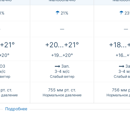
1%
21%
23
—
—
—
.+21°
+20...+21°
+18...
.+20°
+19...+20°
+16...
ЮЗ
Зап.
За
м/с
3-4 м/с
3-4 м
 ветер
Слабый ветер
Слабый в
рт. ст.
755
мм рт. ст.
756
мм р
 давление
Нормальное давление
Нормальное 
Подробнее