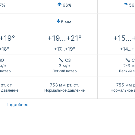
7%
66%
56
—
6 мм
—
.+19°
+19...+21°
+15...
.+18°
+17...+19°
+14...
Ю
СЗ
С
м/с
3 м/с
2-3 м
 ветер
Легкий ветер
Легкий в
рт. ст.
753
мм рт. ст.
755
мм р
 давление
Нормальное давление
Нормальное 
Подробнее