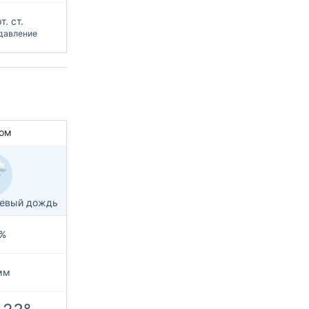
т. ст.
давление
ом
невый дождь
%
мм