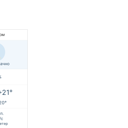
ом
ачно
%
+21°
+20°
п.
/с
етер