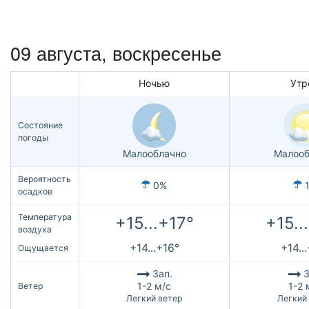
09 августа,
воскресенье
Ночью
Утр
Состояние
погоды
Малооблачно
Малооб
Вероятность
0%
осадков
Температура
+15...+17°
+15..
воздуха
+14...+16°
+14..
Ощущается
Зап.
З
1-2 м/с
1-2 
Ветер
Легкий ветер
Легкий