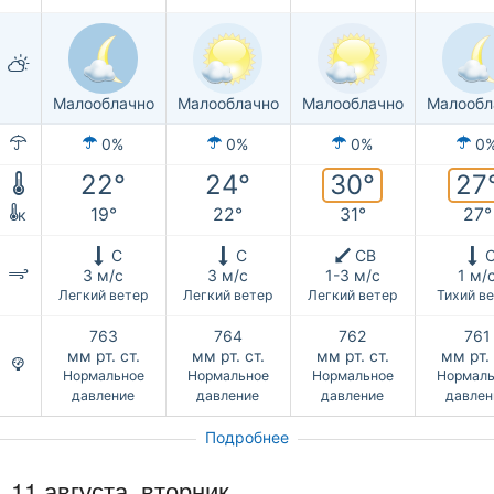
Малооблачно
Малооблачно
Малооблачно
Малообл
0%
0%
0%
0
30°
27
22°
24°
19°
22°
31°
27°
к
С
С
СВ
3 м/с
3 м/с
1-3 м/с
1 м/
Легкий ветер
Легкий ветер
Легкий ветер
Тихий в
763
764
762
761
мм рт. ст.
мм рт. ст.
мм рт. ст.
мм рт. 
Нормальное
Нормальное
Нормальное
Нормаль
давление
давление
давление
давлен
Подробнее
11 августа, вторник