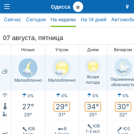
Одесса
Сейчас
Сегодня
На неделю
На 14 дней
Автомоб
07 августа, пятница
Ночью
Утром
Днем
Вечером
Ясная
Переменна
Малооблачно
Малооблачно
погода
облачност
0%
0%
0%
0%
29°
34°
30°
27°
29°
31°
35°
32°
к
ЮВ
ЮВ
В
ЮЗ
1-2 м/с
1 м/с
1-2 м/с
1 м/с