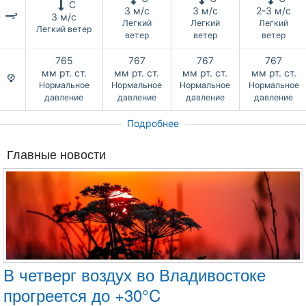
С
3 м/с
3 м/с
2-3 м/с
3 м/с
Легкий
Легкий
Легкий
Легкий ветер
ветер
ветер
ветер
765
767
767
767
мм рт. ст.
мм рт. ст.
мм рт. ст.
мм рт. ст.
Нормальное
Нормальное
Нормальное
Нормальное
давление
давление
давление
давление
Подробнее
Главные новости
В четверг воздух во Владивостоке
прогреется до +30°C