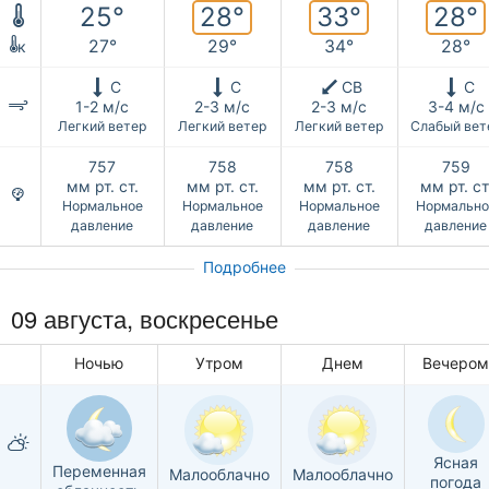
28°
33°
28°
25°
27°
29°
34°
28°
к
С
С
СВ
С
1-2 м/с
2-3 м/с
2-3 м/с
3-4 м/с
Легкий ветер
Легкий ветер
Легкий ветер
Слабый вет
757
758
758
759
мм рт. ст.
мм рт. ст.
мм рт. ст.
мм рт. ст
Нормальное
Нормальное
Нормальное
Нормально
давление
давление
давление
давление
Подробнее
09 августа,
воскресенье
Ночью
Утром
Днем
Вечеро
Ясная
Переменная
Малооблачно
Малооблачно
погода