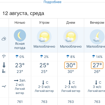
Подробнее
12 августа, среда
Ночью
Утром
Днем
Вечером
Ясная
Малооблачно
Малооблачно
Малооблач
погода
0%
2%
8%
14%
30°
27°
23°
25°
23°
25°
30°
26°
к
Зап.
С
С
С
2 м/с
2-3 м/с
2-3 м/с
3 м/с
Легкий
Легкий ветер
Легкий ветер
Легкий вет
ветер
761
763
763
763