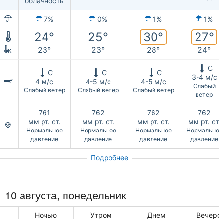
облачность
7%
0%
1%
1%
30°
27°
24°
25°
23°
23°
28°
24°
к
С
С
С
С
3-4 м/с
4 м/с
4-5 м/с
4-5 м/с
Слабый
Слабый ветер
Слабый ветер
Слабый ветер
ветер
761
762
762
762
мм рт. ст.
мм рт. ст.
мм рт. ст.
мм рт. ст
Нормальное
Нормальное
Нормальное
Нормально
давление
давление
давление
давление
Подробнее
10 августа, понедельник
Ночью
Утром
Днем
Вечер