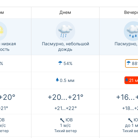
ом
Днем
Вечер
 низкая
Пасмурно, небольшой
Пасмурно,
ость
дождь
88
%
54%
21 
0.5 мм
.+20°
+20...+21°
+16...
+21°
+21...+22°
+18...
ЮВ
ЮВ
Ю
м/с
1 м/с
до 1 м
ветер
Тихий ветер
Тихий в