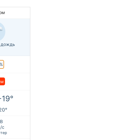
ом
 дождь
%
мм
+19°
+20°
В
/с
етер