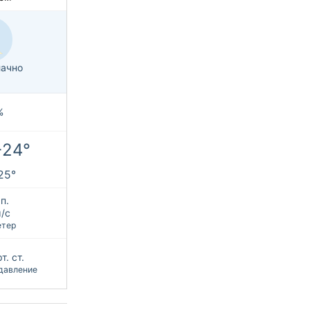
ачно
%
+24°
+25°
п.
м/с
етер
т. ст.
давление