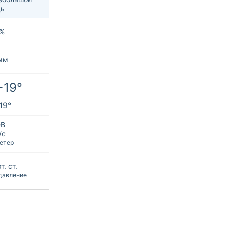
ь
%
мм
+19°
+19°
В
/с
етер
т. ст.
давление