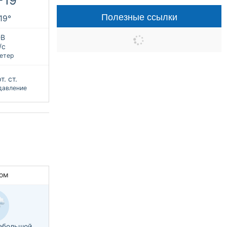
+19°
Полезные ссылки
+19°
В
/с
етер
т. ст.
давление
ом
ебольшой