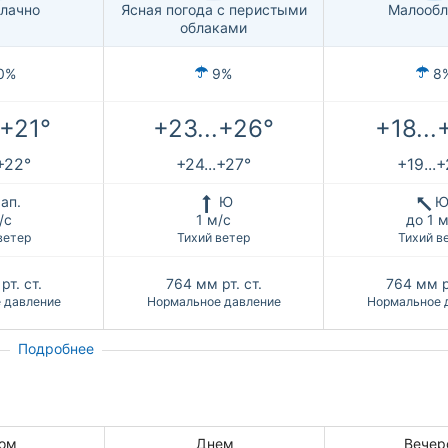
лачно
Ясная погода с перистыми
Малообл
облаками
0%
9%
8
.+21°
+23...+26°
+18...
.+22°
+24...+27°
+19...
ап.
Ю
Ю
/с
1 м/с
до 1 м
ветер
Тихий ветер
Тихий в
рт. ст.
764
мм рт. ст.
764
мм р
 давление
Нормальное давление
Нормальное 
Подробнее
ом
Днем
Вечер