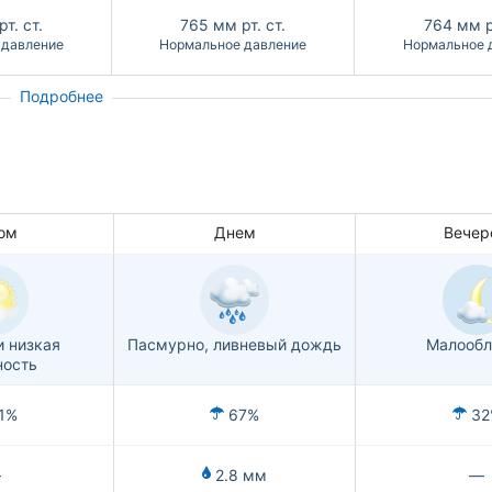
т. ст.
765
мм рт. ст.
764
мм р
 давление
Нормальное давление
Нормальное 
Подробнее
ом
Днем
Вечер
и низкая
Пасмурно, ливневый дождь
Малообл
ность
1%
67%
32
—
2.8 мм
—