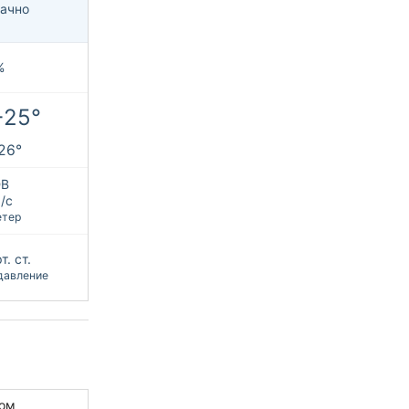
ачно
%
+25°
+26°
В
/с
етер
т. ст.
давление
ом