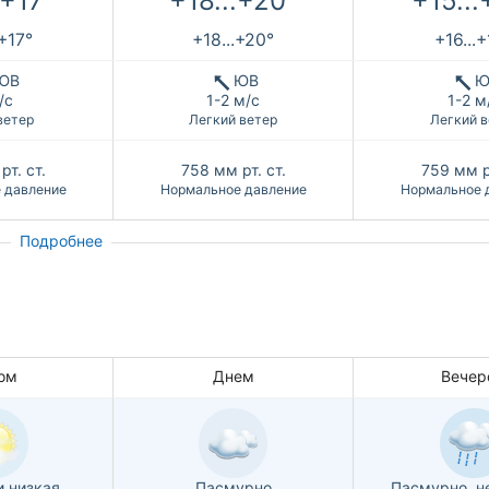
.+17°
+18...+20°
+15...
.+17°
+18...+20°
+16...
ЮВ
ЮВ
Ю
/с
1-2 м/с
1-2 м
ветер
Легкий ветер
Легкий в
рт. ст.
758
мм рт. ст.
759
мм р
 давление
Нормальное давление
Нормальное 
Подробнее
ом
Днем
Вечер
и низкая
Пасмурно
Пасмурно, н