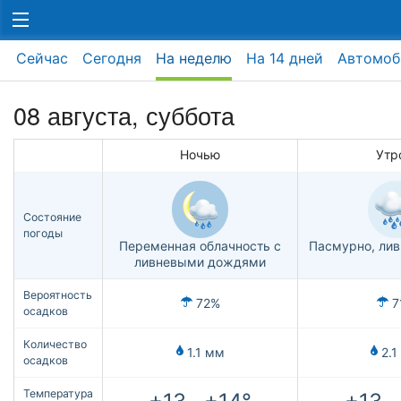
Сейчас
Сегодня
На неделю
На 14 дней
Автомоб
08 августа,
суббота
Ночью
Утр
Состояние
погоды
Переменная облачность с
Пасмурно, ли
ливневыми дождями
Вероятность
72%
7
осадков
Количество
1.1 мм
2.1
осадков
Температура