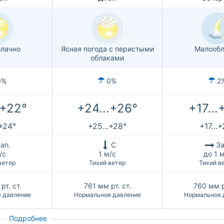
лачно
Ясная погода с перистыми
Малообл
облаками
0%
0%
2
.+22°
+24...+26°
+17...
.+24°
+25...+28°
+17...
ап.
С
За
/с
1 м/с
до 1 
ветер
Тихий ветер
Тихий в
рт. ст.
761
мм рт. ст.
760
мм р
 давление
Нормальное давление
Нормальное 
Подробнее