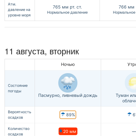
Атм.
765
мм рт. ст.
766
мм р
давление на
Нормальное давление
Нормальное
уровне моря
11 августа, вторник
Ночью
Утр
Состояние
погоды
Пасмурно, ливневый дождь
Туман ил
облач
Вероятность
89%
6
осадков
Количество
20 мм
осадков