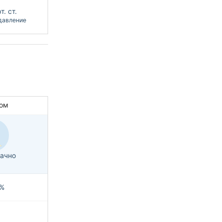
т. ст.
давление
ом
ачно
%