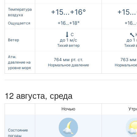
Температура
+15...+16°
+15..
воздуха
+16...+18°
+16..
Ощущается
С
до 1 м/с
до 1
Ветер
Тихий ветер
Тихий 
Атм.
764
мм рт. ст.
763
мм 
давление на
Нормальное давление
Нормальное
уровне моря
12 августа, среда
Ночью
Утр
Состояние
погоды