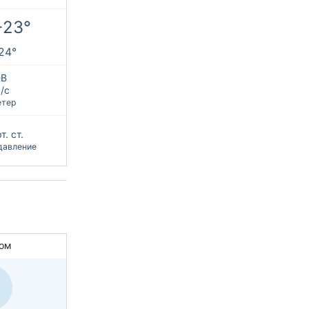
+23°
+24°
В
/с
етер
т. ст.
давление
ом