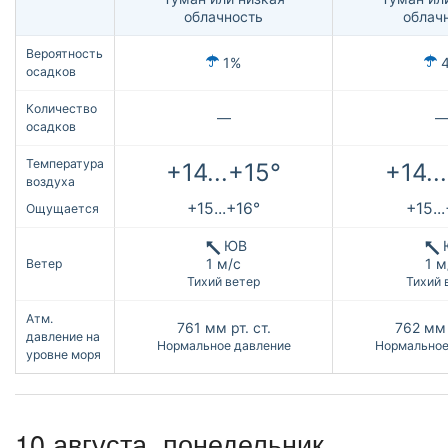
облачность
облач
Вероятность
1%
осадков
Количество
—
осадков
Температура
+14...+15°
+14..
воздуха
+15...+16°
+15..
Ощущается
ЮВ
1 м/с
1 м
Ветер
Тихий ветер
Тихий 
Атм.
761
мм рт. ст.
762
мм 
давление на
Нормальное давление
Нормальное
уровне моря
10 августа, понедельник