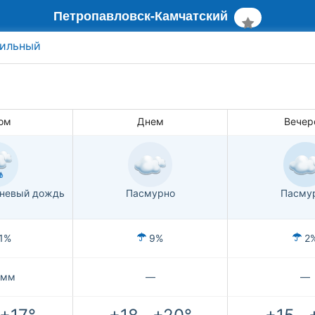
Петропавловск-Камчатский
ильный
ом
Днем
Вечер
вневый дождь
Пасмурно
Пасму
1%
9%
2
 мм
—
—