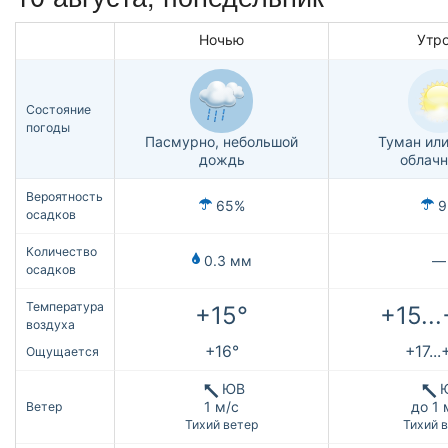
Ночью
Утр
Состояние
погоды
Пасмурно, небольшой
Туман или
дождь
облачн
Вероятность
65%
9
осадков
Количество
0.3 мм
—
осадков
Температура
+15°
+15..
воздуха
+16°
+17...
Ощущается
ЮВ
1 м/с
до 1 
Ветер
Тихий ветер
Тихий 