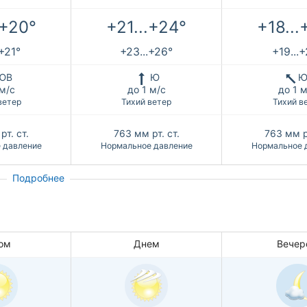
.+20°
+21...+24°
+18...
.+21°
+23...+26°
+19...
ЮВ
Ю
Ю
 м/с
до 1 м/с
до 1 м
ветер
Тихий ветер
Тихий в
рт. ст.
763
мм рт. ст.
763
мм р
 давление
Нормальное давление
Нормальное 
Подробнее
ом
Днем
Вечер