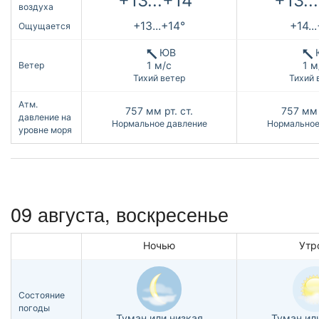
+13...+14°
+13..
воздуха
+13...+14°
+14..
Ощущается
ЮВ
1 м/с
1 м
Ветер
Тихий ветер
Тихий 
Атм.
757
мм рт. ст.
757
мм 
давление на
Нормальное давление
Нормальное
уровне моря
09 августа,
воскресенье
Ночью
Утр
Состояние
погоды
Туман или низкая
Туман ил