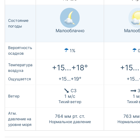
Состояние
погоды
Малооблачно
Малооб
Вероятность
1%
осадков
Температура
+15...+18°
+15..
воздуха
+15...+19°
+15..
Ощущается
СЗ
З
1 м/с
1 м
Ветер
Тихий ветер
Тихий 
Атм.
764
мм рт. ст.
763
мм 
давление на
Нормальное давление
Нормальное
уровне моря