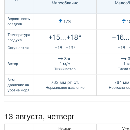
Малооблачно
Малооб
Вероятность
17%
1
осадков
Температура
+15...+18°
+16..
воздуха
+16...+19°
+16..
Ощущается
Зап.
З
1 м/с
1 м
Ветер
Тихий ветер
Тихий 
Атм.
763
мм рт. ст.
764
мм 
давление на
Нормальное давление
Нормальное
уровне моря
13 августа, четверг
Ночью
Утр