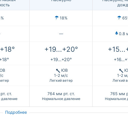
ность
дожд
4%
18%
65
—
—
0.8 
.+18°
+19...+20°
+15...
.+18°
+19...+20°
+16...
ЮВ
ЮВ
Ю
/с
1-2 м/с
1-2 м
ветер
Легкий ветер
Легкий в
рт. ст.
764
мм рт. ст.
765
мм р
 давление
Нормальное давление
Нормальное 
Подробнее