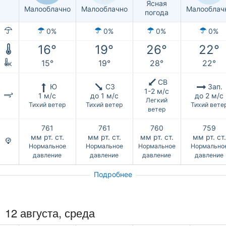
Ясная
Малооблачно
Малооблачно
Малооблач
погода
0%
0%
0%
0%
16°
19°
26°
22°
15°
19°
28°
22°
к
СВ
Ю
СЗ
Зап.
1-2 м/с
1 м/с
до 1 м/с
до 2 м/с
Легкий
Тихий ветер
Тихий ветер
Тихий вете
ветер
761
761
760
759
мм рт. ст.
мм рт. ст.
мм рт. ст.
мм рт. ст.
Нормальное
Нормальное
Нормальное
Нормально
давление
давление
давление
давление
Подробнее
12 августа, среда