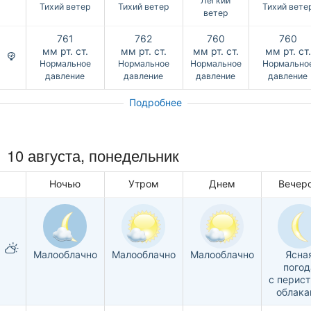
Легкий
Тихий ветер
Тихий ветер
Тихий вете
ветер
761
762
760
760
мм рт. ст.
мм рт. ст.
мм рт. ст.
мм рт. ст.
Нормальное
Нормальное
Нормальное
Нормально
давление
давление
давление
давление
Подробнее
10 августа, понедельник
Ночью
Утром
Днем
Вечер
Малооблачно
Малооблачно
Малооблачно
Ясна
погод
с перис
облак