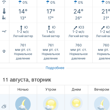
0%
0%
0%
0
14°
17°
24°
21
13°
17°
26°
21°
к
Ю
Ю
ЮЗ
Ю
1-2 м/с
1 м/с
1-2 м/с
1-2 м
Легкий ветер
Тихий ветер
Легкий ветер
Легкий в
761
761
760
760
мм рт. ст.
мм рт. ст.
мм рт. ст.
мм рт. 
Нормальное
Нормальное
Нормальное
Нормаль
давление
давление
давление
давлен
Подробнее
11 августа, вторник
Ночью
Утром
Днем
Вечером