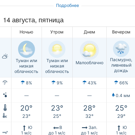
Подробнее
14 августа, пятница
Ночью
Утром
Днем
Вечером
Пасмурно,
Туман или
Туман или
Малооблачно
ливневый
низкая
низкая
дождь
облачность
облачность
8%
9%
43%
66%
—
—
—
0.4 мм
20°
23°
28°
25°
23°
25°
32°
29°
к
Ю
В
Зап.
Ю
1 м/с
до 1 м/с
до 1 м/с
1 м/с