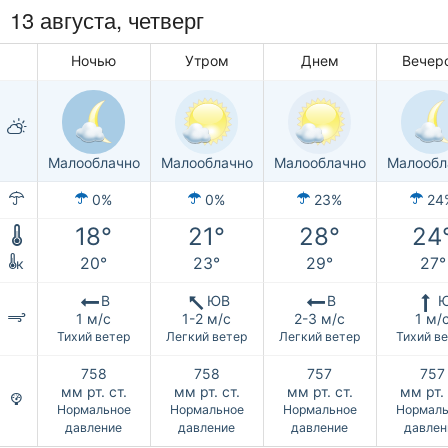
13 августа, четверг
Ночью
Утром
Днем
Вечер
Малооблачно
Малооблачно
Малооблачно
Малообл
0%
0%
23%
24
18°
21°
28°
24
20°
23°
29°
27°
к
В
ЮВ
В
1 м/с
1-2 м/с
2-3 м/с
1 м/
Тихий ветер
Легкий ветер
Легкий ветер
Тихий в
758
758
757
757
мм рт. ст.
мм рт. ст.
мм рт. ст.
мм рт. 
Нормальное
Нормальное
Нормальное
Нормаль
давление
давление
давление
давлен