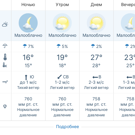
Ночью
Утром
Днем
Вечер
Малооблачно
Малооблачно
Малооблачно
Малообл
7%
5%
2%
2
16°
19°
27°
23
15°
18°
28°
25°
к
Ю
СВ
В
до 1 м/с
1-2 м/с
2-3 м/с
1-3 м
Тихий ветер
Легкий ветер
Легкий ветер
Легкий в
760
760
758
758
мм рт. ст.
мм рт. ст.
мм рт. ст.
мм рт. 
Нормальное
Нормальное
Нормальное
Нормаль
давление
давление
давление
давлен
Подробнее