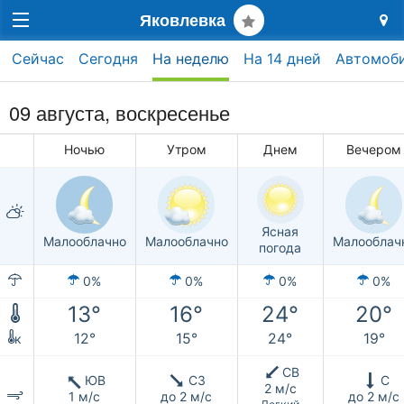
Яковлевка
Сейчас
Сегодня
На неделю
На 14 дней
Автомоб
09 августа,
воскресенье
Ночью
Утром
Днем
Вечером
Ясная
Малооблачно
Малооблачно
Малооблач
погода
0%
0%
0%
0%
13°
16°
24°
20°
12°
15°
24°
19°
к
СВ
ЮВ
СЗ
С
2 м/с
1 м/с
до 2 м/с
до 2 м/с