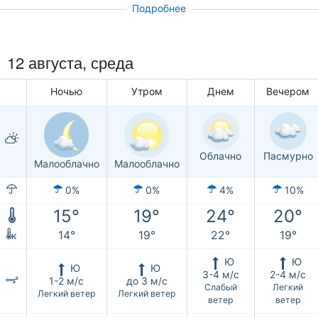
Подробнее
12 августа, среда
Ночью
Утром
Днем
Вечером
Облачно
Пасмурно
Малооблачно
Малооблачно
0%
0%
4%
10%
15°
19°
24°
20°
14°
19°
22°
19°
к
Ю
Ю
Ю
Ю
3-4 м/с
2-4 м/с
1-2 м/с
до 3 м/с
Слабый
Легкий
Легкий ветер
Легкий ветер
ветер
ветер