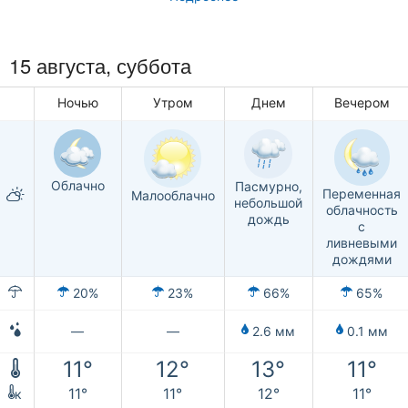
15 августа,
суббота
Ночью
Утром
Днем
Вечером
Облачно
Пасмурно,
Переменная
Малооблачно
небольшой
облачность
дождь
с
ливневыми
дождями
20%
23%
66%
65%
—
—
2.6 мм
0.1 мм
11°
12°
13°
11°
11°
11°
12°
11°
к