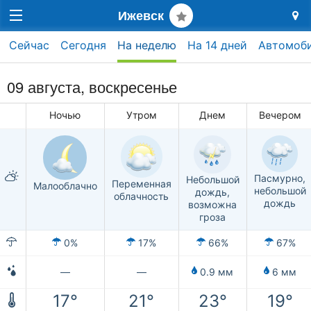
Ижевск
Сейчас
Сегодня
На неделю
На 14 дней
Автомоб
09 августа,
воскресенье
Ночью
Утром
Днем
Вечером
Пасмурно,
Небольшой
Переменная
Малооблачно
небольшой
дождь,
облачность
дождь
возможна
гроза
0%
17%
66%
67%
—
—
0.9 мм
6 мм
17°
21°
23°
19°