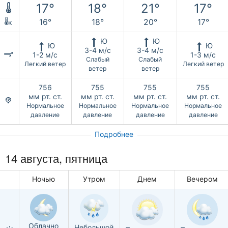
17°
18°
21°
17°
16°
18°
20°
17°
к
Ю
Ю
Ю
Ю
3-4 м/с
3-4 м/с
1-2 м/с
1-3 м/с
Слабый
Слабый
Легкий ветер
Легкий ветер
ветер
ветер
756
755
755
755
мм рт. ст.
мм рт. ст.
мм рт. ст.
мм рт. ст.
Нормальное
Нормальное
Нормальное
Нормальное
давление
давление
давление
давление
Подробнее
14 августа, пятница
Ночью
Утром
Днем
Вечером
Облачно
Небольшой