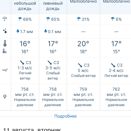
Малооблачно
Малооблачно
ливневый
небольшой
дождь
дождь
69%
65%
21%
6%
1.7 мм
0.1 мм
—
—
16°
17°
20°
17°
16°
16°
18°
15°
к
СЗ
СЗ
СЗ
СЗ
1-3 м/с
3-5 м/с
5 м/с
2-4 м/с
Легкий
Слабый
Слабый ветер
Легкий ветер
ветер
ветер
758
758
759
762
мм рт. ст.
мм рт. ст.
мм рт. ст.
мм рт. ст.
Нормальное
Нормальное
Нормальное
Нормальное
давление
давление
давление
давление
Подробнее
11 августа, вторник