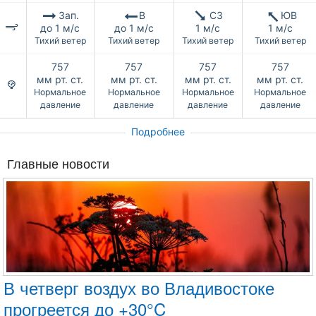
Зап.
В
СЗ
ЮВ
до 1 м/с
до 1 м/с
1 м/с
1 м/с
Тихий ветер
Тихий ветер
Тихий ветер
Тихий ветер
757
757
757
757
мм рт. ст.
мм рт. ст.
мм рт. ст.
мм рт. ст.
Нормальное
Нормальное
Нормальное
Нормальное
давление
давление
давление
давление
Подробнее
Главные новости
В четверг воздух во Владивостоке
прогреется до +30°C