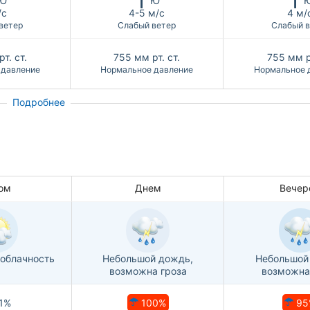
Ю
Ю
/с
4-5 м/с
4 м/
ветер
Слабый ветер
Слабый в
т. ст.
755
мм рт. ст.
755
мм р
 давление
Нормальное давление
Нормальное 
Подробнее
ом
Днем
Вечер
облачность
Небольшой дождь,
Небольшой
возможна гроза
возможна
100%
95
1%