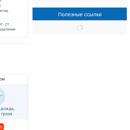
Ю
с
етер
Полезные ссылки
т. ст.
давление
ом
 дождь,
 гроза
%