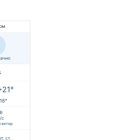
ом
ачно
%
+21°
+18°
В
/с
 ветер
т. ст.