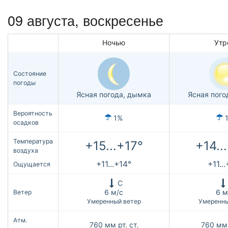
09 августа,
воскресенье
Ночью
Утр
Состояние
погоды
Ясная погода, дымка
Ясная пого
Вероятность
1%
осадков
Температура
+15...+17°
+14..
воздуха
+11...+14°
+11..
Ощущается
С
6 м/с
6 м
Ветер
Умеренный ветер
Умеренны
Атм.
760
мм рт. ст.
760
мм 