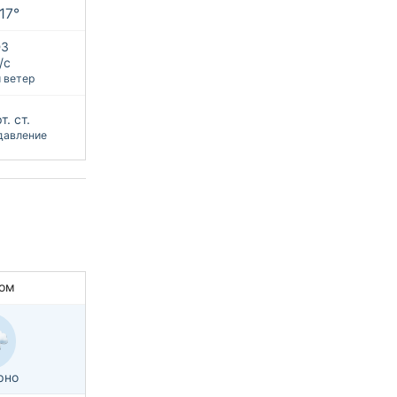
+17°
З
/с
 ветер
т. ст.
давление
ом
рно