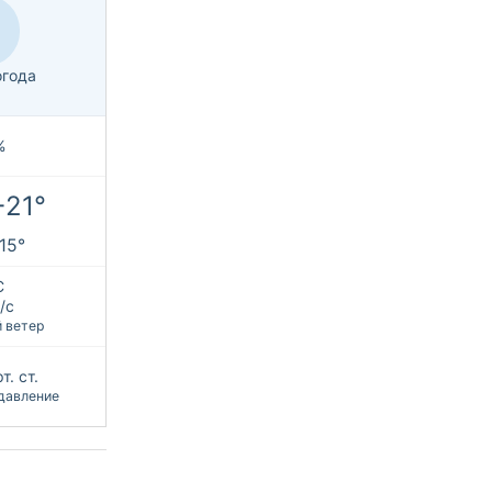
огода
%
+21°
+15°
С
/с
 ветер
т. ст.
давление