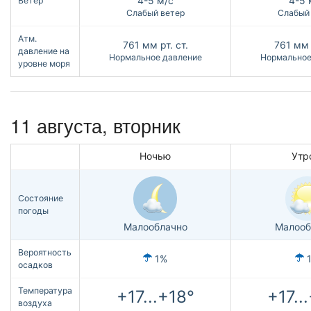
4-5 м/с
4-5 
Ветер
Слабый ветер
Слабый
Атм.
761
мм рт. ст.
761
мм 
давление на
Нормальное давление
Нормальное
уровне моря
11 августа, вторник
Ночью
Утр
Состояние
погоды
Малооблачно
Малооб
Вероятность
1%
осадков
Температура
+17...+18°
+17..
воздуха