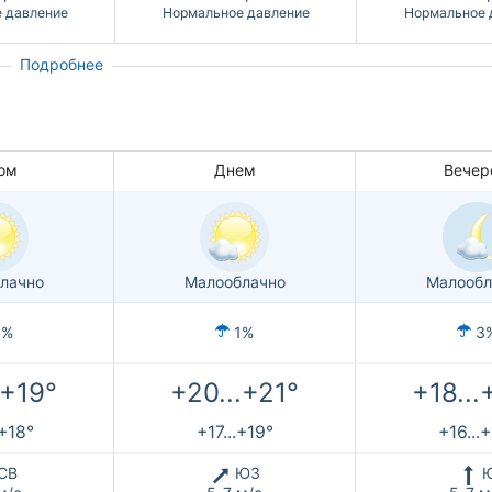
 давление
Нормальное давление
Нормальное 
Подробнее
ом
Днем
Вечер
лачно
Малооблачно
Малообл
1%
1%
3
.+19°
+20...+21°
+18...
.+18°
+17...+19°
+16...
СВ
ЮЗ