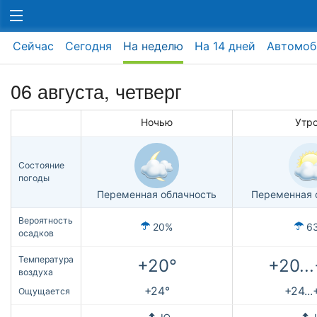
Сейчас
Сегодня
На неделю
На 14 дней
Автомоб
06 августа, четверг
Ночью
Утр
Состояние
погоды
Переменная облачность
Переменная 
Вероятность
20%
6
осадков
Температура
+20°
+20..
воздуха
+24°
+24...
Ощущается