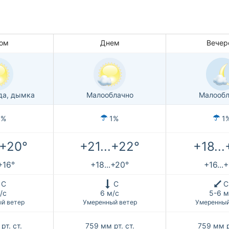
ом
Днем
Вечер
да, дымка
Малооблачно
Малообл
1%
1%
1
.+20°
+21...+22°
+18...
.+16°
+18...+20°
+16...
С
С
С
/с
6 м/с
5-6 м
й ветер
Умеренный ветер
Умеренный
рт. ст.
759
мм рт. ст.
759
мм р