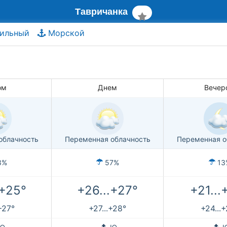
Тавричанка
ильный
Морской
ом
Днем
Вечер
облачность
Переменная облачность
Переменная о
3%
57%
13
.+25°
+26...+27°
+21...
+27°
+27...+28°
+24...