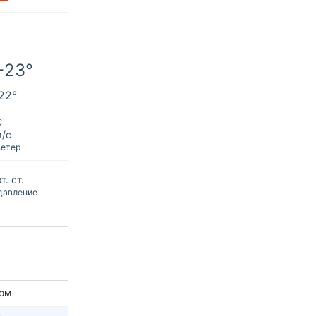
+23°
+22°
С
м/с
ветер
т. ст.
давление
ом