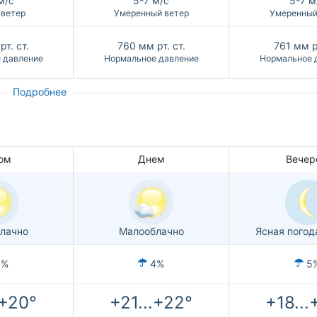
м/с
5-7 м/с
5-7 м
 ветер
Умеренный ветер
Умеренный
рт. ст.
760
мм рт. ст.
761
мм рт
 давление
Нормальное давление
Нормальное 
Подробнее
ом
Днем
Вечер
лачно
Малооблачно
Ясная погод
1%
4%
5
.+20°
+21...+22°
+18...