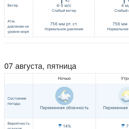
Ю
4-5 м/с
4 м
Ветер
Слабый ветер
Слабый 
Атм.
756
мм рт. ст.
756
мм р
давление на
Нормальное давление
Нормальное
уровне моря
07 августа, пятница
Ночью
Утр
Состояние
погоды
Переменная облачность
Переменная 
Вероятность
14%
7
осадков