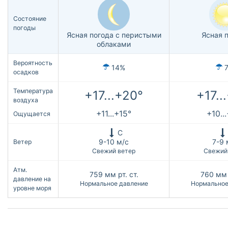
Состояние
погоды
Ясная погода с перистыми
Ясная 
облаками
Вероятность
14%
осадков
Температура
+17...+20°
+17..
воздуха
+11...+15°
+10..
Ощущается
С
9-10 м/с
7-9 
Ветер
Свежий ветер
Свежий
Атм.
759
мм рт. ст.
760
мм 
давление на
Нормальное давление
Нормальное
уровне моря