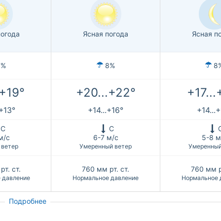
погода
Ясная погода
Ясная п
7%
8%
8
.+19°
+20...+22°
+17...
.+13°
+14...+16°
+14...
С
С
м/с
6-7 м/с
5-8 м
 ветер
Умеренный ветер
Умеренный
рт. ст.
760
мм рт. ст.
760
мм р
 давление
Нормальное давление
Нормальное 
Подробнее