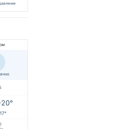
давление
ом
ачно
%
+20°
+17°
Ю