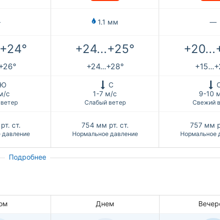
—
1.1 мм
—
.+24°
+24...+25°
+20...
.+26°
+24...+28°
+15...
Ю
С
м/с
1-7 м/с
9-10 
 ветер
Слабый ветер
Свежий 
рт. ст.
754
мм рт. ст.
757
мм р
 давление
Нормальное давление
Нормальное 
Подробнее
ом
Днем
Вечер