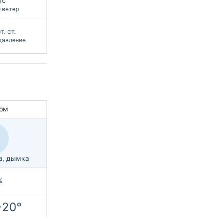
/с
 ветер
. ст.
давление
ом
а, дымка
%
+20°