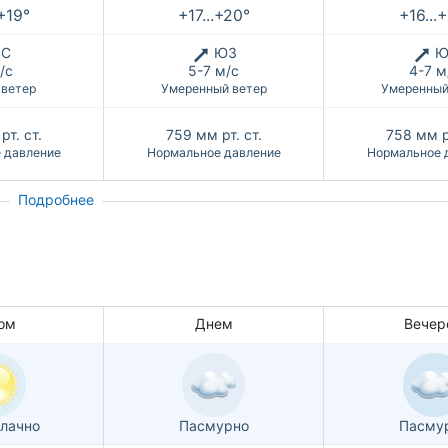
.+19°
+17...+20°
+16...
С
ЮЗ
Ю
/с
5-7 м/с
4-7 м
 ветер
Умеренный ветер
Умеренный
рт. ст.
759
мм рт. ст.
758
мм р
 давление
Нормальное давление
Нормальное 
Подробнее
ом
Днем
Вечер
лачно
Пасмурно
Пасму