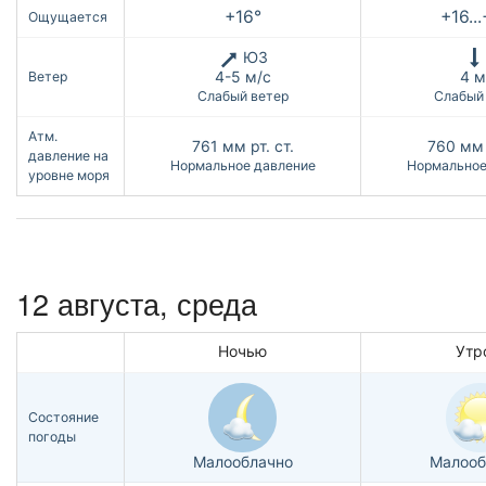
+16°
+16..
Ощущается
ЮЗ
4-5 м/с
4 м
Ветер
Слабый ветер
Слабый
Атм.
761
мм рт. ст.
760
мм 
давление на
Нормальное давление
Нормальное
уровне моря
12 августа, среда
Ночью
Утр
Состояние
погоды
Малооблачно
Малооб