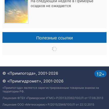
На следующей неделе в Приморье
осадков не ожидается
Полезные ссылки
12+
© «Примпогода», 2001-2026
© «Примгидромет», 2001-2026
«Примпогода» является зарегистрированным товарным знаком на
территории РФ.
Лицензия ФГБУ «Приморское УГМС» Р/2013/2362/100/Л от 17.06.2013
Лицензия ООО «Метеосервис» Р/2015/2946/100/Л от 22.12.2015