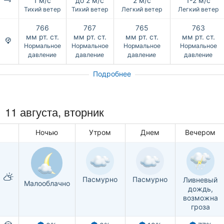
1 м/с
до 2 м/с
2 м/с
1-2 м/с
Тихий ветер
Тихий ветер
Легкий ветер
Легкий ветер
766
767
765
763
мм рт. ст.
мм рт. ст.
мм рт. ст.
мм рт. ст.
Нормальное
Нормальное
Нормальное
Нормальное
давление
давление
давление
давление
Подробнее
11 августа, вторник
Ночью
Утром
Днем
Вечером
Пасмурно
Пасмурно
Ливневый
Малооблачно
дождь,
возможна
гроза