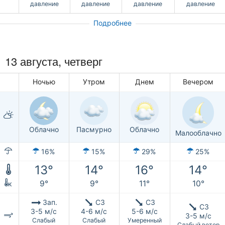
давление
давление
давление
давление
Подробнее
13 августа, четверг
Ночью
Утром
Днем
Вечером
Облачно
Пасмурно
Облачно
Малооблачно
16%
15%
29%
25%
13°
14°
16°
14°
9°
9°
11°
10°
к
Зап.
СЗ
СЗ
СЗ
3-5 м/с
4-6 м/с
5-6 м/с
3-5 м/с
Слабый
Слабый
Умеренный
Слабый ветер