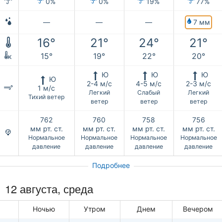
0%
0%
19%
77%
7 мм
—
—
—
16°
21°
24°
21°
15°
19°
22°
20°
к
Ю
Ю
Ю
Ю
2-4 м/с
4-5 м/с
2-3 м/с
1 м/с
Легкий
Слабый
Легкий
Тихий ветер
ветер
ветер
ветер
762
760
758
756
мм рт. ст.
мм рт. ст.
мм рт. ст.
мм рт. ст.
Нормальное
Нормальное
Нормальное
Нормальное
давление
давление
давление
давление
Подробнее
12 августа, среда
Ночью
Утром
Днем
Вечером