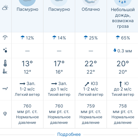
Пасмурно
Пасмурно
Облачно
Небольшой
дождь,
возможна
гроза
12%
14%
25%
65%
—
—
—
0.3 мм
13°
17°
22°
20°
12°
16°
22°
20°
к
Зап.
Зап.
ЮЗ
Ю
1-2 м/с
до 1 м/с
1-2 м/с
до 2 м/с
Легкий ветер
Тихий ветер
Легкий ветер
Тихий ветер
760
760
759
758
мм рт. ст.
мм рт. ст.
мм рт. ст.
мм рт. ст.
Нормальное
Нормальное
Нормальное
Нормальное
давление
давление
давление
давление
Подробнее