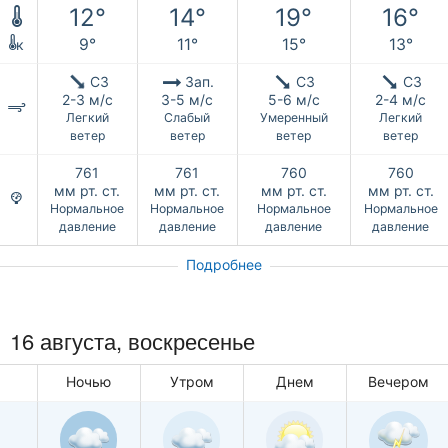
12°
14°
19°
16°
9°
11°
15°
13°
к
СЗ
Зап.
СЗ
СЗ
2-3 м/с
3-5 м/с
5-6 м/с
2-4 м/с
Легкий
Слабый
Умеренный
Легкий
ветер
ветер
ветер
ветер
761
761
760
760
мм рт. ст.
мм рт. ст.
мм рт. ст.
мм рт. ст.
Нормальное
Нормальное
Нормальное
Нормальное
давление
давление
давление
давление
Подробнее
16 августа,
воскресенье
Ночью
Утром
Днем
Вечером