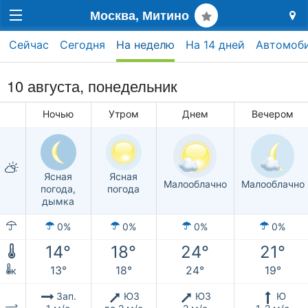
Москва, Митино
Сейчас
Сегодня
На неделю
На 14 дней
Автомоб
10 августа, понедельник
Ночью
Утром
Днем
Вечером
Ясная
Ясная
Малооблачно
Малооблачно
погода,
погода
дымка
0%
0%
0%
0%
14°
18°
24°
21°
13°
18°
24°
19°
к
Зап.
ЮЗ
ЮЗ
Ю