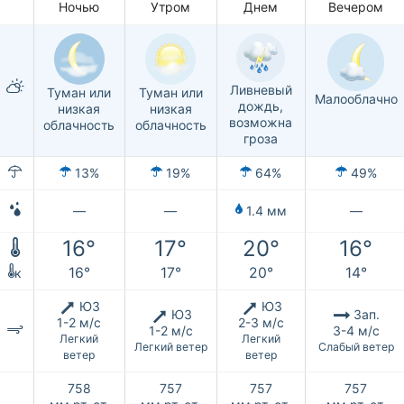
Ночью
Утром
Днем
Вечером
Ливневый
Туман или
Туман или
Малооблачно
дождь,
низкая
низкая
возможна
облачность
облачность
гроза
13%
19%
64%
49%
—
—
1.4 мм
—
16°
17°
20°
16°
16°
17°
20°
14°
к
ЮЗ
ЮЗ
ЮЗ
Зап.
1-2 м/с
2-3 м/с
1-2 м/с
3-4 м/с
Легкий
Легкий
Легкий ветер
Слабый ветер
ветер
ветер
758
757
757
757