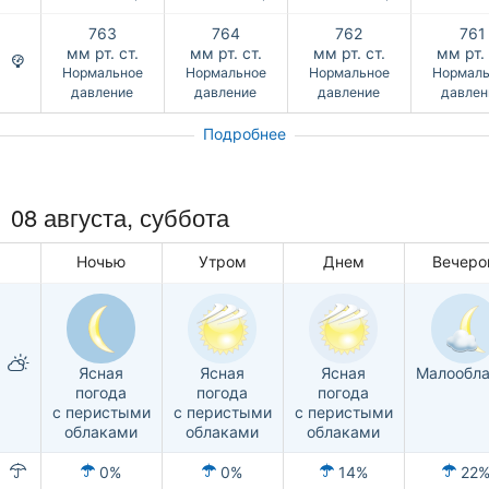
763
764
762
761
мм рт. ст.
мм рт. ст.
мм рт. ст.
мм рт. 
Нормальное
Нормальное
Нормальное
Нормаль
давление
давление
давление
давлен
Подробнее
08 августа,
суббота
Ночью
Утром
Днем
Вечер
Ясная
Ясная
Ясная
Малообла
погода
погода
погода
с перистыми
с перистыми
с перистыми
облаками
облаками
облаками
0%
0%
14%
22