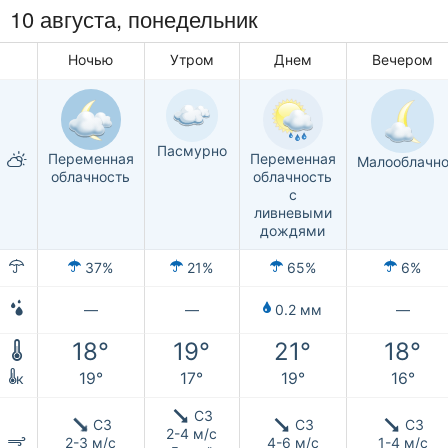
10 августа, понедельник
Ночью
Утром
Днем
Вечером
Пасмурно
Переменная
Переменная
Малооблачн
облачность
облачность
с
ливневыми
дождями
37%
21%
65%
6%
—
—
0.2 мм
—
18°
19°
21°
18°
19°
17°
19°
16°
к
СЗ
СЗ
СЗ
СЗ
2-4 м/с
2-3 м/с
4-6 м/с
1-4 м/с