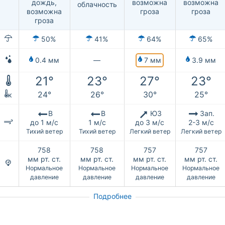
дождь,
возможна
возможна
облачность
возможна
гроза
гроза
гроза
50%
41%
64%
65%
7 мм
0.4 мм
—
3.9 мм
21°
23°
27°
23°
24°
26°
30°
25°
к
В
В
ЮЗ
Зап.
до 1 м/с
1 м/с
до 3 м/с
2-3 м/с
Тихий ветер
Тихий ветер
Легкий ветер
Легкий ветер
758
758
757
757
мм рт. ст.
мм рт. ст.
мм рт. ст.
мм рт. ст.
Нормальное
Нормальное
Нормальное
Нормальное
давление
давление
давление
давление
Подробнее