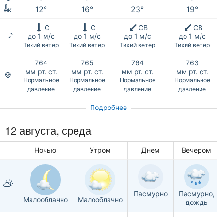
12°
16°
23°
19°
к
С
С
СВ
СВ
до 1 м/с
до 1 м/с
до 1 м/с
до 1 м/с
Тихий ветер
Тихий ветер
Тихий ветер
Тихий ветер
764
765
764
763
мм рт. ст.
мм рт. ст.
мм рт. ст.
мм рт. ст.
Нормальное
Нормальное
Нормальное
Нормальное
давление
давление
давление
давление
Подробнее
12 августа, среда
Ночью
Утром
Днем
Вечером
Пасмурно
Пасмурно,
Малооблачно
Малооблачно
дождь