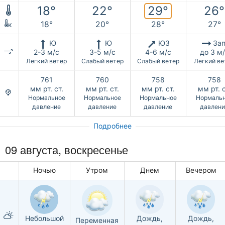
29°
18°
22°
26°
18°
20°
28°
27°
к
Ю
Ю
ЮЗ
Зап
2-3 м/с
3-5 м/с
4-6 м/с
до 3 м
Легкий ветер
Слабый ветер
Слабый ветер
Легкий ве
761
760
758
758
мм рт. ст.
мм рт. ст.
мм рт. ст.
мм рт. с
Нормальное
Нормальное
Нормальное
Нормаль
давление
давление
давление
давлени
Подробнее
09 августа,
воскресенье
Ночью
Утром
Днем
Вечером
Небольшой
Дождь,
Дождь,
Переменная