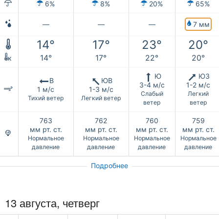
6%
8%
20%
65%
7 мм
—
—
—
14°
17°
23°
20°
14°
17°
22°
20°
к
Ю
ЮЗ
В
ЮВ
3-4 м/с
1-2 м/с
1 м/с
1-3 м/с
Слабый
Легкий
Тихий ветер
Легкий ветер
ветер
ветер
763
762
760
759
мм рт. ст.
мм рт. ст.
мм рт. ст.
мм рт. ст.
Нормальное
Нормальное
Нормальное
Нормальное
давление
давление
давление
давление
Подробнее
13 августа, четверг