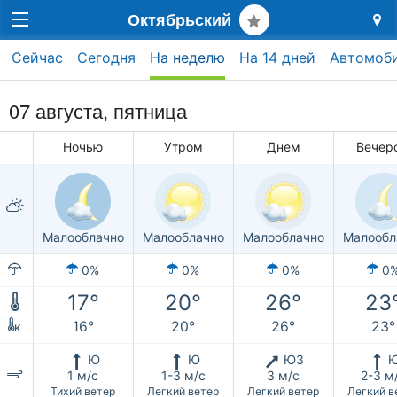
Октябрьский
Сейчас
Сегодня
На неделю
На 14 дней
Автомоб
07 августа, пятница
Ночью
Утром
Днем
Вечер
Малооблачно
Малооблачно
Малооблачно
Малообл
0%
0%
0%
0
17°
20°
26°
23
16°
20°
26°
23°
к
Ю
Ю
ЮЗ
1 м/с
1-3 м/с
3 м/с
2-3 м
Тихий ветер
Легкий ветер
Легкий ветер
Легкий в