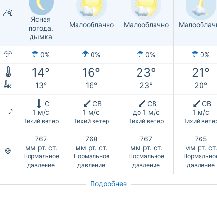
Ясная
Малооблачно
Малооблачно
Малооблач
погода,
дымка
0%
0%
0%
0%
14°
16°
23°
21°
13°
16°
23°
20°
к
С
СВ
СВ
СВ
1 м/с
1 м/с
до 1 м/с
1 м/с
Тихий ветер
Тихий ветер
Тихий ветер
Тихий вете
767
768
767
765
мм рт. ст.
мм рт. ст.
мм рт. ст.
мм рт. ст.
Нормальное
Нормальное
Нормальное
Нормально
давление
давление
давление
давление
Подробнее