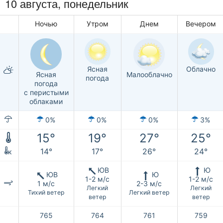
10 августа, понедельник
Ночью
Утром
Днем
Вечером
Ясная
Облачно
Ясная
Малооблачно
погода
погода
с перистыми
облаками
0%
0%
0%
3%
15°
19°
27°
25°
14°
17°
26°
24°
к
ЮВ
Ю
ЮВ
Ю
1-2 м/с
1-2 м/с
1 м/с
2-3 м/с
Легкий
Легкий
Тихий ветер
Легкий ветер
ветер
ветер
765
764
761
759