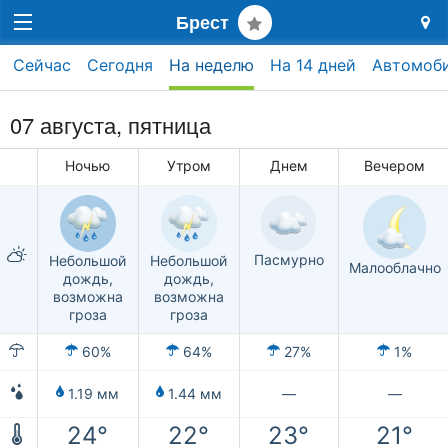
Брест
Сейчас
Сегодня
На неделю
На 14 дней
Автомоб
07 августа, пятница
Ночью
Утром
Днем
Вечером
Пасмурно
Небольшой
Небольшой
Малооблачно
дождь,
дождь,
возможна
возможна
гроза
гроза
60%
64%
27%
1%
1.19 мм
1.44 мм
—
—
24°
22°
23°
21°