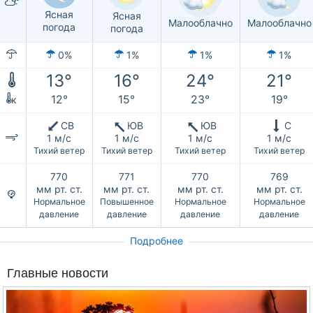
Ясная
Ясная
Малооблачно
Малооблачно
погода
погода
0%
1%
1%
1%
13°
16°
24°
21°
12°
15°
23°
19°
к
СВ
ЮВ
ЮВ
С
1 м/с
1 м/с
1 м/с
1 м/с
Тихий ветер
Тихий ветер
Тихий ветер
Тихий ветер
770
771
770
769
мм рт. ст.
мм рт. ст.
мм рт. ст.
мм рт. ст.
Нормальное
Повышенное
Нормальное
Нормальное
давление
давление
давление
давление
Подробнее
Главные новости