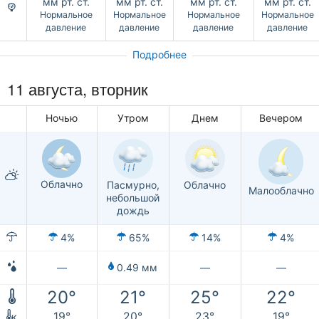
мм рт. ст.
мм рт. ст.
мм рт. ст.
мм рт. ст.
Нормальное
Нормальное
Нормальное
Нормальное
давление
давление
давление
давление
Подробнее
11 августа, вторник
Ночью
Утром
Днем
Вечером
Облачно
Пасмурно,
Облачно
Малооблачно
небольшой
дождь
4%
65%
14%
4%
—
0.49 мм
—
—
20°
21°
25°
22°
19°
20°
23°
19°
к