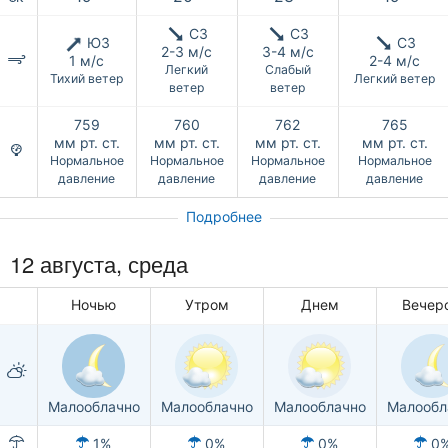
СЗ
СЗ
ЮЗ
СЗ
2-3 м/с
3-4 м/с
1 м/с
2-4 м/с
Легкий
Слабый
Тихий ветер
Легкий ветер
ветер
ветер
759
760
762
765
мм рт. ст.
мм рт. ст.
мм рт. ст.
мм рт. ст.
Нормальное
Нормальное
Нормальное
Нормальное
давление
давление
давление
давление
Подробнее
12 августа, среда
Ночью
Утром
Днем
Вечер
Малооблачно
Малооблачно
Малооблачно
Малообл
1%
0%
0%
0