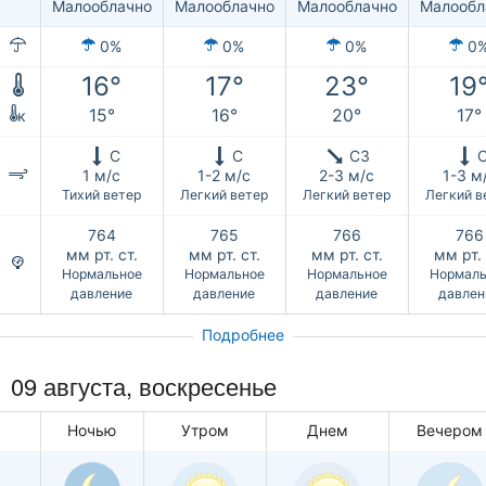
Малооблачно
Малооблачно
Малооблачно
Малообл
0%
0%
0%
0
16°
17°
23°
19
15°
16°
20°
17°
к
С
С
СЗ
1 м/с
1-2 м/с
2-3 м/с
1-3 м
Тихий ветер
Легкий ветер
Легкий ветер
Легкий в
764
765
766
766
мм рт. ст.
мм рт. ст.
мм рт. ст.
мм рт. 
Нормальное
Нормальное
Нормальное
Нормаль
давление
давление
давление
давлен
Подробнее
09 августа,
воскресенье
Ночью
Утром
Днем
Вечером