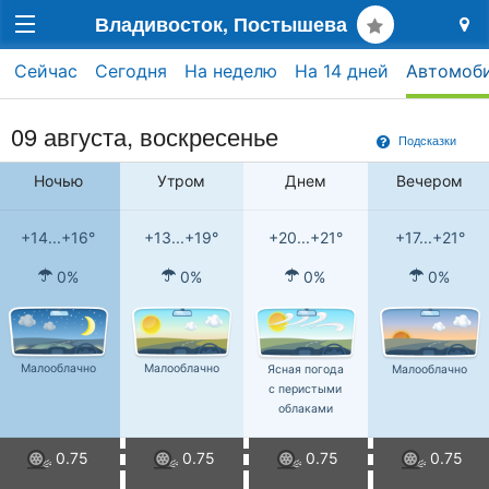
Владивосток, Постышева
Сейчас
Сегодня
На неделю
На 14 дней
Автомоб
09 августа,
воскресенье
Подсказки
Ночью
Утром
Днем
Вечером
+14...+16°
+13...+19°
+20...+21°
+17...+21°
0%
0%
0%
0%
Малооблачно
Малооблачно
Ясная погода
Малооблачно
с перистыми
облаками
0.75
0.75
0.75
0.75