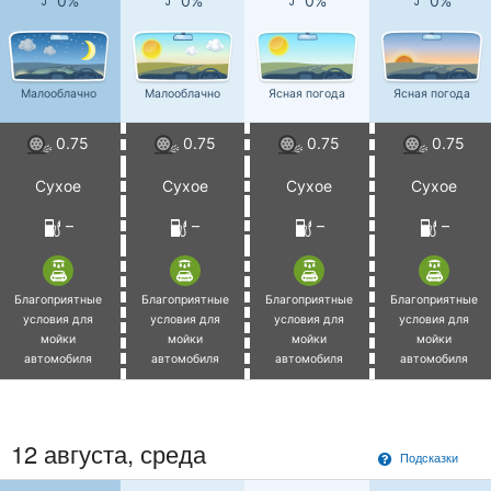
0%
0%
0%
0%
Малооблачно
Малооблачно
Ясная погода
Ясная погода
0.75
0.75
0.75
0.75
Сухое
Сухое
Сухое
Сухое
–
–
–
–
Благоприятные
Благоприятные
Благоприятные
Благоприятные
условия для
условия для
условия для
условия для
мойки
мойки
мойки
мойки
автомобиля
автомобиля
автомобиля
автомобиля
12 августа, среда
Подсказки