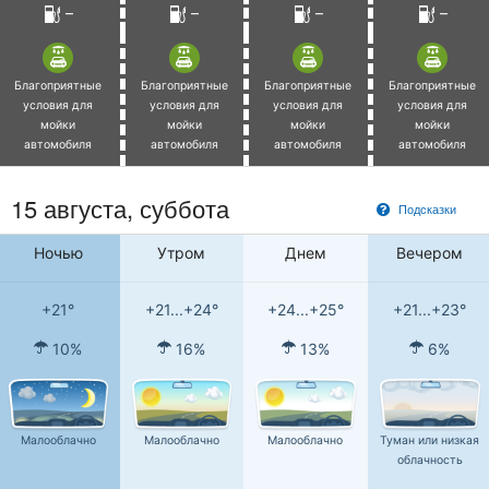
–
–
–
–
Благоприятные
Благоприятные
Благоприятные
Благоприятные
условия для
условия для
условия для
условия для
мойки
мойки
мойки
мойки
автомобиля
автомобиля
автомобиля
автомобиля
15 августа,
суббота
Подсказки
Ночью
Утром
Днем
Вечером
+21°
+21...+24°
+24...+25°
+21...+23°
10%
16%
13%
6%
Малооблачно
Малооблачно
Малооблачно
Туман или низкая
облачность