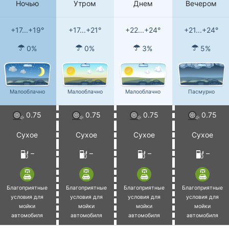
Ночью
Утром
Днем
Вечером
+17...+19°
+17...+21°
+22...+24°
+21...+24°
0%
0%
3%
5%
Малооблачно
Малооблачно
Малооблачно
Пасмурно
0.75
0.75
0.75
0.75
Сухое
Сухое
Сухое
Сухое
–
–
–
–
Благоприятные
Благоприятные
Благоприятные
Благоприятные
условия для
условия для
условия для
условия для
мойки
мойки
мойки
мойки
автомобиля
автомобиля
автомобиля
автомобиля