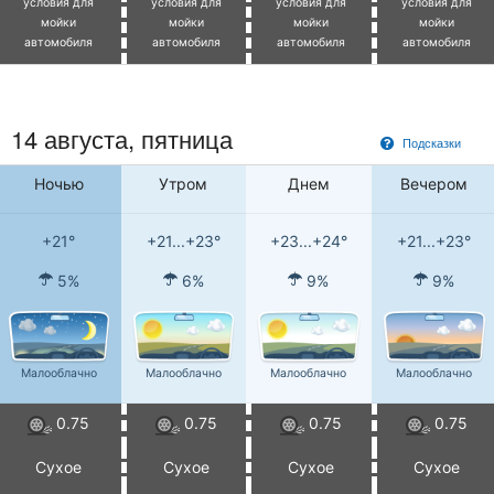
условия для
условия для
условия для
условия для
мойки
мойки
мойки
мойки
автомобиля
автомобиля
автомобиля
автомобиля
14 августа, пятница
Подсказки
Ночью
Утром
Днем
Вечером
+21°
+21...+23°
+23...+24°
+21...+23°
5%
6%
9%
9%
Малооблачно
Малооблачно
Малооблачно
Малооблачно
0.75
0.75
0.75
0.75
Сухое
Сухое
Сухое
Сухое