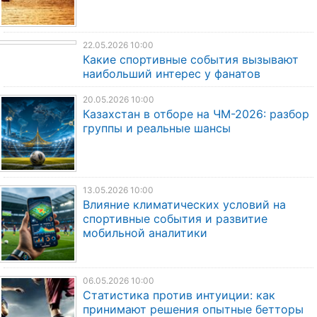
22.05.2026 10:00
Какие спортивные события вызывают
наибольший интерес у фанатов
20.05.2026 10:00
Казахстан в отборе на ЧМ-2026: разбор
группы и реальные шансы
13.05.2026 10:00
Влияние климатических условий на
спортивные события и развитие
мобильной аналитики
06.05.2026 10:00
Статистика против интуиции: как
принимают решения опытные бетторы