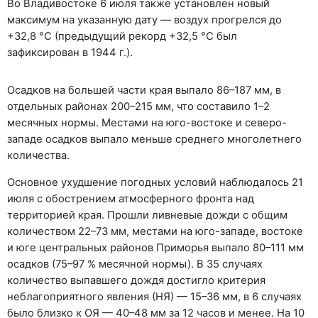
Во Владивостоке 6 июля также установлен новый
максимум на указанную дату — воздух прогрелся до
+32,8 °C (предыдущий рекорд +32,5 °C был
зафиксирован в 1944 г.).
Осадков на большей части края выпало 86–187 мм, в
отдельных районах 200–215 мм, что составило 1–2
месячных нормы. Местами на юго-востоке и северо-
западе осадков выпало меньше среднего многолетнего
количества.
Основное ухудшение погодных условий наблюдалось 21
июля с обострением атмосферного фронта над
территорией края. Прошли ливневые дожди с общим
количеством 22–73 мм, местами на юго-западе, востоке
и юге центральных районов Приморья выпало 80–111 мм
осадков (75–97 % месячной нормы). В 35 случаях
количество выпавшего дождя достигло критерия
неблагоприятного явления (НЯ) — 15–36 мм, в 6 случаях
было близко к ОЯ — 40–48 мм за 12 часов и менее. На 10