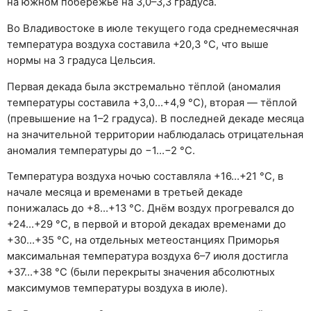
на южном побережье на 3,0–3,3 градуса.
Во Владивостоке в июле текущего года среднемесячная
температура воздуха составила +20,3 °C, что выше
нормы на 3 градуса Цельсия.
Первая декада была экстремально тёплой (аномалия
температуры составила +3,0…+4,9 °C), вторая — тёплой
(превышение на 1–2 градуса). В последней декаде месяца
на значительной территории наблюдалась отрицательная
аномалия температуры до −1…−2 °C.
Температура воздуха ночью составляла +16…+21 °C, в
начале месяца и временами в третьей декаде
понижалась до +8…+13 °C. Днём воздух прогревался до
+24…+29 °C, в первой и второй декадах временами до
+30…+35 °C, на отдельных метеостанциях Приморья
максимальная температура воздуха 6–7 июля достигла
+37…+38 °C (были перекрыты значения абсолютных
максимумов температуры воздуха в июле).