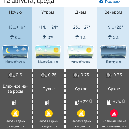
12 августа, среда
Подсказки
Ночью
Утром
Днем
Вечером
+13...+16°
+14...+24°
+25...+27°
+19...+26°
0%
0%
1%
5%
Малооблачно
Малооблачно
Малооблачно
Пасмурно
0.6
0.75
0.75
0.75
Влажное из-
Сухое
Сухое
Сухое
за росы
–
–
+2%
+2%
Через 1 день
Через 1 день
Через 1 день
В ближайшие 24
ожидаются
ожидаются
ожидаются
часа ожидаются