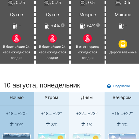
0.75
0.75
0.5
0.5
Сухое
Сухое
Мокрое
Мокрое
–
+4%
+4%
–
В ближайшие 24
В ближайшие 24
В этот период
часа ожидаются
часа ожидаются
ожидаются
Дороги влажные
осадки
осадки
осадки
10 августа, понедельник
Подсказки
Ночью
Утром
Днем
Вечером
+18...+20°
+18...+22°
+22...+23°
+15...+22°
19%
8%
1%
1%