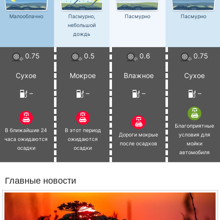
Малооблачно
Пасмурно,
Пасмурно
Пасмурно
небольшой
дождь
0.75
0.5
0.6
0.75
Сухое
Мокрое
Влажное
Сухое
–
–
–
–
Благоприятные
В ближайшие 24
В этот период
Дороги мокрые
условия для
часа ожидаются
ожидаются
после осадков
мойки
осадки
осадки
автомобиля
Главные новости