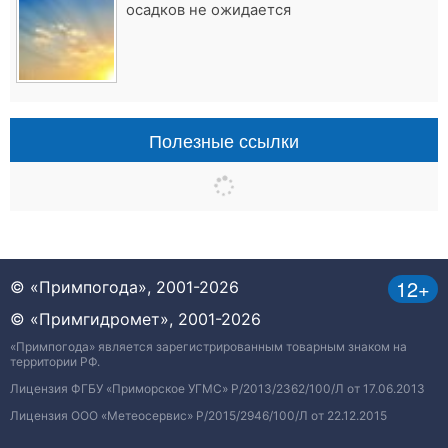
осадков не ожидается
Полезные ссылки
12+
© «Примпогода», 2001-2026
© «Примгидромет», 2001-2026
«Примпогода» является зарегистрированным товарным знаком на
территории РФ.
Лицензия ФГБУ «Приморское УГМС» Р/2013/2362/100/Л от 17.06.2013
Лицензия ООО «Метеосервис» Р/2015/2946/100/Л от 22.12.2015