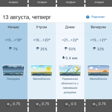
осадки
осадки
осадки
осадки
13 августа, четверг
Подсказки
Ночью
Утром
Днем
Вечером
+15...+19°
+16...+20°
+21...+22°
+15...+21°
7%
25%
50%
32%
0.4 мм
Пасмурно
Малооблачно
Переменная
Малооблачно
облачность с
ливневыми
дождями
0.75
0.75
0.5
0.75