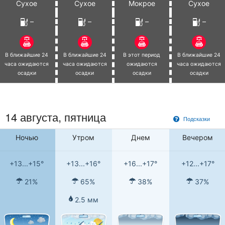
Сухое
Сухое
Мокрое
Сухое
–
–
–
–
В ближайшие 24
В ближайшие 24
В этот период
В ближайшие 24
часа ожидаются
часа ожидаются
ожидаются
часа ожидаются
осадки
осадки
осадки
осадки
14 августа, пятница
Подсказки
Ночью
Утром
Днем
Вечером
+13...+15°
+13...+16°
+16...+17°
+12...+17°
21%
65%
38%
37%
2.5 мм