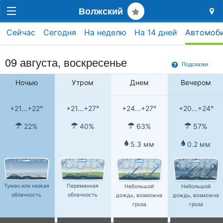
Волжский
Сейчас
Сегодня
На неделю
На 14 дней
Автомоб
09 августа,
воскресенье
Подсказки
Ночью
Утром
Днем
Вечером
+21...+22°
+21...+27°
+24...+27°
+20...+24°
22%
40%
63%
57%
5.3 мм
0.2 мм
Туман или низкая
Переменная
Небольшой
Небольшой
облачность
облачность
дождь, возможна
дождь, возможна
гроза
гроза