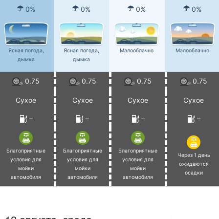
0%
0%
0%
0%
Ясная погода,
Ясная погода,
Малооблачно
Малооблачно
дымка
дымка
0.75
0.75
0.75
0.75
Сухое
Сухое
Сухое
Сухое
–
–
–
–
Благоприятные
Благоприятные
Благоприятные
Через 1 день
условия для
условия для
условия для
ожидаются
мойки
мойки
мойки
осадки
автомобиля
автомобиля
автомобиля