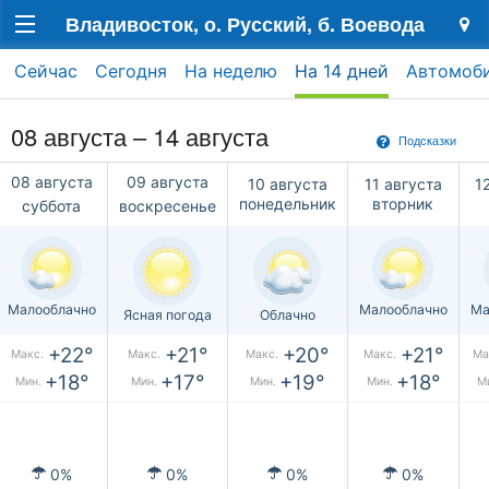
Владивосток, о. Русский, б. Воевода
Сейчас
Сегодня
На неделю
На 14 дней
Автомоб
08 августа – 14 августа
Подсказки
08 августа
09 августа
10 августа
11 августа
1
понедельник
вторник
суббота
воскресенье
Малооблачно
Малооблачно
Ма
Ясная погода
Облачно
+22°
+21°
+20°
+21°
Макс.
Макс.
Макс.
Макс.
Ма
+18°
+17°
+19°
+18°
Мин.
Мин.
Мин.
Мин.
М
0%
0%
0%
0%