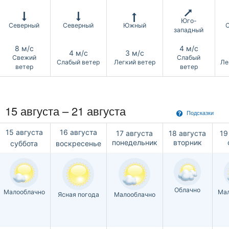
Юго-
Северный
Северный
Южный
западный
8 м/с
4 м/с
4 м/с
3 м/с
Свежий
Слабый
Слабый ветер
Легкий ветер
Ле
ветер
ветер
15 августа – 21 августа
Подсказки
15 августа
16 августа
17 августа
18 августа
19
понедельник
вторник
суббота
воскресенье
Облачно
Малооблачно
Мал
Ясная погода
Малооблачно