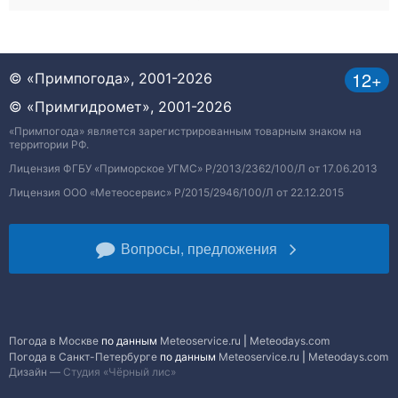
12+
© «Примпогода», 2001-2026
© «Примгидромет», 2001-2026
«Примпогода» является зарегистрированным товарным знаком на
территории РФ.
Лицензия ФГБУ «Приморское УГМС» Р/2013/2362/100/Л от 17.06.2013
Лицензия ООО «Метеосервис» Р/2015/2946/100/Л от 22.12.2015
Вопросы, предложения
Погода в Москве
по данным
Meteoservice.ru
|
Meteodays.com
Погода в Санкт-Петербурге
по данным
Meteoservice.ru
|
Meteodays.com
Дизайн —
Студия «Чёрный лис»