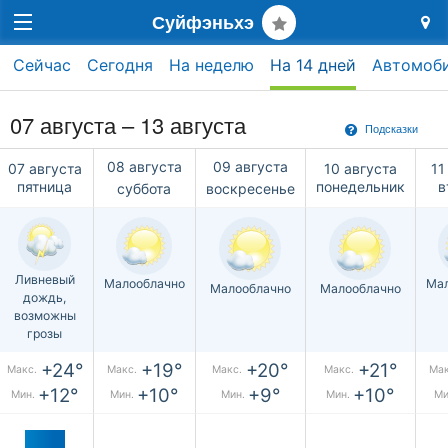
Суйфэньхэ
Сейчас
Сегодня
На неделю
На 14 дней
Автомоб
07 августа – 13 августа
Подсказки
08 августа
09 августа
07 августа
10 августа
11
пятница
понедельник
в
суббота
воскресенье
Ливневый
Малооблачно
Мал
Малооблачно
Малооблачно
дождь,
возможны
грозы
+24°
+19°
+20°
+21°
Макс.
Макс.
Макс.
Макс.
Мак
+12°
+10°
+9°
+10°
Мин.
Мин.
Мин.
Мин.
Ми