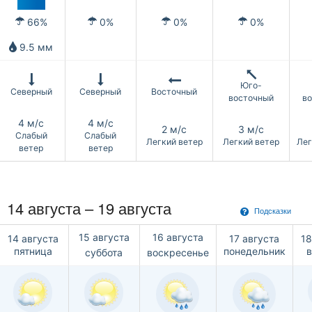
66%
0%
0%
0%
9.5 мм
Юго-
Северный
Северный
Восточный
восточный
в
4 м/с
4 м/с
2 м/с
3 м/с
Слабый
Слабый
Легкий ветер
Легкий ветер
Лег
ветер
ветер
14 августа – 19 августа
Подсказки
15 августа
16 августа
14 августа
17 августа
18
пятница
понедельник
суббота
воскресенье