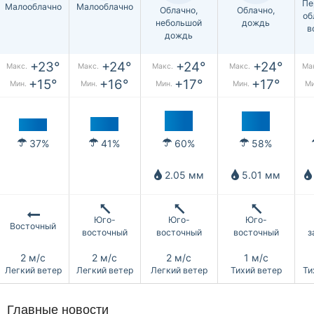
Пе
Малооблачно
Малооблачно
Облачно,
Облачно,
об
небольшой
дождь
в
дождь
+23°
+24°
+24°
+24°
Макс.
Макс.
Макс.
Макс.
Ма
+15°
+16°
+17°
+17°
Мин.
Мин.
Мин.
Мин.
М
37%
41%
60%
58%
2.05 мм
5.01 мм
Юго-
Юго-
Юго-
Восточный
восточный
восточный
восточный
з
2 м/с
2 м/с
2 м/с
1 м/с
Легкий ветер
Легкий ветер
Легкий ветер
Тихий ветер
Ти
Главные новости