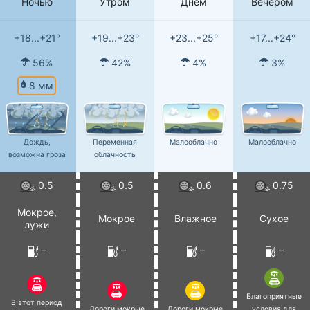
Ночью
Утром
Днем
Вечером
+18...+21°
+19...+23°
+23...+25°
+17...+24°
56%
42%
4%
3%
8 мм
Дождь,
Переменная
Малооблачно
Малооблачно
возможна гроза
облачность
0.5
0.5
0.6
0.75
Мокрое,
Мокрое
Влажное
Сухое
лужи
–
–
–
–
Благоприятные
В этот период
Дороги мокрые
Дороги мокрые
условия для