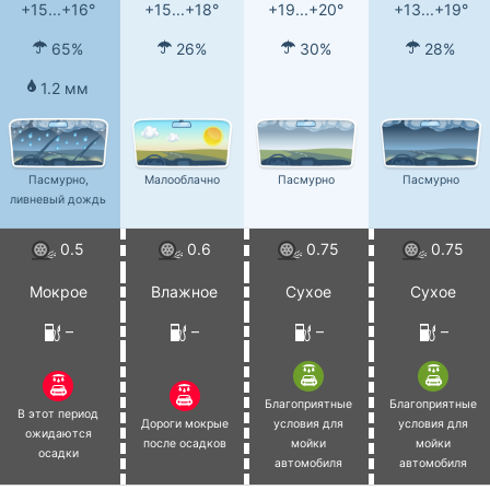
+15...+16°
+15...+18°
+19...+20°
+13...+19°
65%
26%
30%
28%
1.2 мм
Пасмурно,
Малооблачно
Пасмурно
Пасмурно
ливневый дождь
0.5
0.6
0.75
0.75
Мокрое
Влажное
Сухое
Сухое
–
–
–
–
Благоприятные
Благоприятные
В этот период
Дороги мокрые
условия для
условия для
ожидаются
после осадков
мойки
мойки
осадки
автомобиля
автомобиля