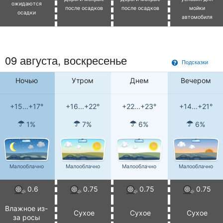
ожидаются
после осадков
после осадков
мойки
осадки
автомобиля
09 августа,
воскресенье
Подсказки
Ночью
Утром
Днем
Вечером
+15...+17°
+16...+22°
+22...+23°
+14...+21°
1%
7%
6%
6%
Малооблачно
Малооблачно
Малооблачно
Малооблачно
0.6
0.75
0.75
0.75
Влажное из-
Сухое
Сухое
Сухое
за росы