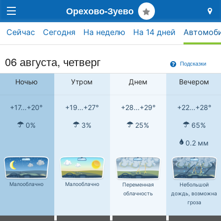
Орехово-Зуево
Сейчас
Сегодня
На неделю
На 14 дней
Автомоб
06 августа, четверг
Подсказки
Ночью
Утром
Днем
Вечером
+17...+20°
+19...+27°
+28...+29°
+22...+28°
0%
3%
25%
65%
0.2 мм
Малооблачно
Малооблачно
Переменная
Небольшой
облачность
дождь, возможна
гроза