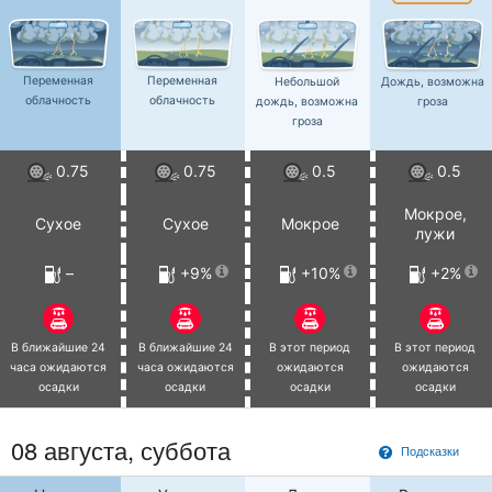
Переменная
Переменная
Небольшой
Дождь, возможна
облачность
облачность
дождь, возможна
гроза
гроза
0.75
0.75
0.5
0.5
Мокрое,
Сухое
Сухое
Мокрое
лужи
–
+9%
+10%
+2%
В ближайшие 24
В ближайшие 24
В этот период
В этот период
часа ожидаются
часа ожидаются
ожидаются
ожидаются
осадки
осадки
осадки
осадки
08 августа,
суббота
Подсказки