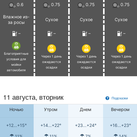
0.6
0.75
0.75
0.75
Влажное из-
Сухое
Сухое
Сухое
за росы
–
–
–
–
Благоприятные
Через 1 день
Через 1 день
Через 1 день
условия для
ожидаются
ожидаются
ожидаются
мойки
осадки
осадки
осадки
автомобиля
11 августа, вторник
Подсказки
Ночью
Утром
Днем
Вечером
+12...+15°
+14...+22°
+23...+24°
+16...+23°
11%
11%
7%
14%