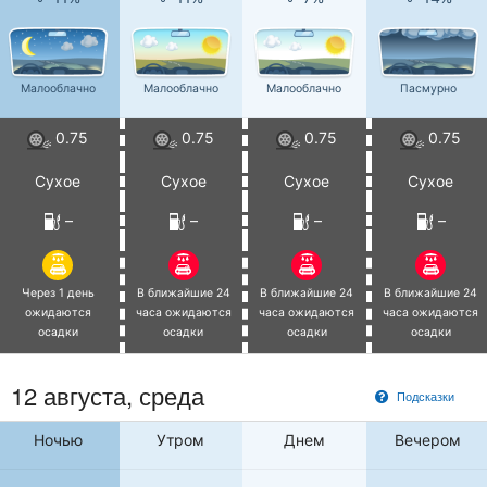
Малооблачно
Малооблачно
Малооблачно
Пасмурно
0.75
0.75
0.75
0.75
Сухое
Сухое
Сухое
Сухое
–
–
–
–
Через 1 день
В ближайшие 24
В ближайшие 24
В ближайшие 24
ожидаются
часа ожидаются
часа ожидаются
часа ожидаются
осадки
осадки
осадки
осадки
12 августа, среда
Подсказки
Ночью
Утром
Днем
Вечером