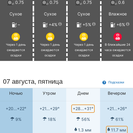
0.75
0.75
0.75
0.6
Сухое
Сухое
Сухое
Влажное
–
+4%
+5%
+6%
Через 1 день
Через 1 день
Через 1 день
В ближайшие 24
ожидаются
ожидаются
ожидаются
часа ожидаются
осадки
осадки
осадки
осадки
07 августа, пятница
Подсказки
Ночью
Утром
Днем
Вечером
+28...+31°
+20...+22°
+21...+29°
+21...+26°
9%
18%
56%
61%
11.7 мм
1.3 мм