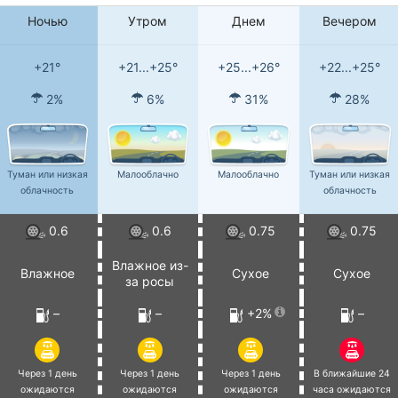
Ночью
Утром
Днем
Вечером
+21°
+21...+25°
+25...+26°
+22...+25°
2%
6%
31%
28%
Туман или низкая
Малооблачно
Малооблачно
Туман или низкая
облачность
облачность
0.6
0.6
0.75
0.75
Влажное из-
Влажное
Сухое
Сухое
за росы
–
–
+2%
–
Через 1 день
Через 1 день
Через 1 день
В ближайшие 24
ожидаются
ожидаются
ожидаются
часа ожидаются