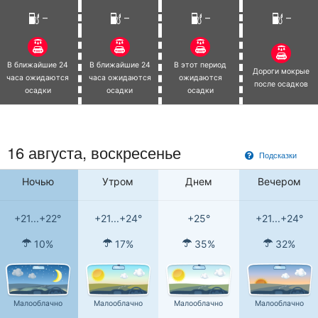
–
–
–
–
В ближайшие 24
В ближайшие 24
В этот период
Дороги мокрые
часа ожидаются
часа ожидаются
ожидаются
после осадков
осадки
осадки
осадки
16 августа,
воскресенье
Подсказки
Ночью
Утром
Днем
Вечером
+21...+22°
+21...+24°
+25°
+21...+24°
10%
17%
35%
32%
Малооблачно
Малооблачно
Малооблачно
Малооблачно