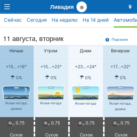
Ливадия
Сейчас
Сегодня
На неделю
На 14 дней
Автомоб
11 августа, вторник
Подсказки
Ночью
Утром
Днем
Вечером
+15...+16°
+15...+23°
+23...+24°
+17...+22°
0%
0%
0%
0%
Ясная погода,
Ясная погода
Ясная погода
Ясная погода,
дымка
дымка
0.75
0.75
0.75
0.75
Сухое
Сухое
Сухое
Сухое