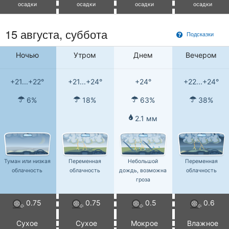
осадки
осадки
осадки
осадки
15 августа,
суббота
Подсказки
Ночью
Утром
Днем
Вечером
+21...+22°
+21...+24°
+24°
+22...+24°
6%
18%
63%
38%
2.1 мм
Туман или низкая
Переменная
Небольшой
Переменная
облачность
облачность
дождь, возможна
облачность
гроза
0.75
0.75
0.5
0.6
Сухое
Сухое
Мокрое
Влажное