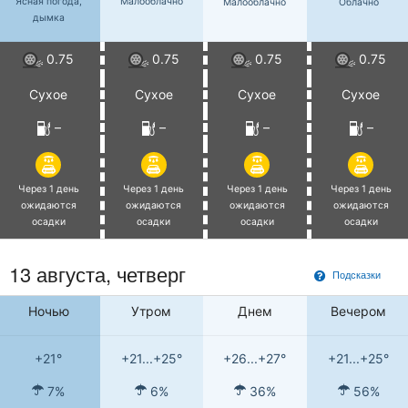
Ясная погода,
Малооблачно
Малооблачно
Облачно
дымка
0.75
0.75
0.75
0.75
Сухое
Сухое
Сухое
Сухое
–
–
–
–
Через 1 день
Через 1 день
Через 1 день
Через 1 день
ожидаются
ожидаются
ожидаются
ожидаются
осадки
осадки
осадки
осадки
13 августа, четверг
Подсказки
Ночью
Утром
Днем
Вечером
+21°
+21...+25°
+26...+27°
+21...+25°
7%
6%
36%
56%