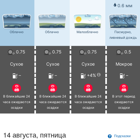
0.6 мм
Облачно
Облачно
Малооблачно
Пасмурно,
ливневый дождь
0.75
0.75
0.75
0.5
Сухое
Сухое
Сухое
Мокрое
–
–
+4%
–
В ближайшие 24
В ближайшие 24
В ближайшие 24
В этот период
часа ожидаются
часа ожидаются
часа ожидаются
ожидаются
осадки
осадки
осадки
осадки
14 августа, пятница
Подсказки