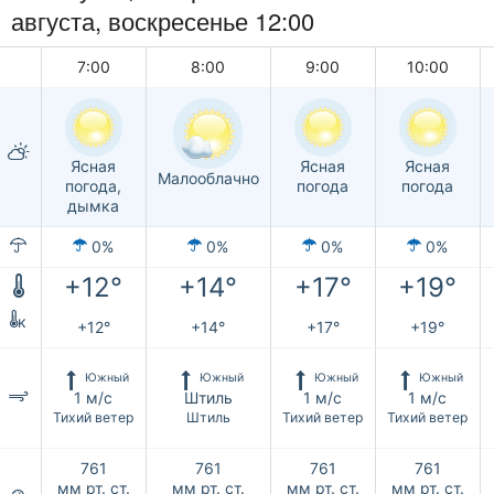
августа,
воскресенье
12:00
7:00
8:00
9:00
10:00
Ясная
Ясная
Ясная
Малооблачно
погода,
погода
погода
дымка
0%
0%
0%
0%
+12°
+14°
+17°
+19°
к
+12°
+14°
+17°
+19°
Южный
Южный
Южный
Южный
1 м/с
Штиль
1 м/с
1 м/с
Тихий ветер
Штиль
Тихий ветер
Тихий ветер
761
761
761
761
мм рт. ст.
мм рт. ст.
мм рт. ст.
мм рт. ст.