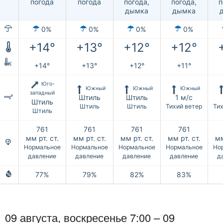
погода
погода
погода,
погода,
п
дымка
дымка
0%
0%
0%
0%
+14°
+13°
+12°
+12°
к
+14°
+13°
+12°
+11°
Юго-
Южный
Южный
Южный
западный
Штиль
Штиль
1 м/с
Штиль
Штиль
Штиль
Тихий ветер
Ти
Штиль
761
761
761
761
мм рт. ст.
мм рт. ст.
мм рт. ст.
мм рт. ст.
мм
Нормальное
Нормальное
Нормальное
Нормальное
Но
давление
давление
давление
давление
д
77%
79%
82%
83%
09 августа,
воскресенье
7:00 –
09