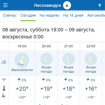
Лесозаводск
Сейчас
Сегодня
На неделю
На 14 дней
Автомоб
08 августа,
суббота
19:00 –
09 августа,
воскресенье
0:00
19:00
20:00
21:00
22:00
Ясная
Ясная
Ясная
Малооблачно
погода
погода
погода
0%
0%
0%
0%
+20°
+19°
+18°
+16°
к
+20°
+19°
+18°
+16°