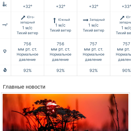
к
+32°
+32°
+32°
+33
Юго-
Юг
Южный
Западный
западный
западн
1 м/с
1 м/с
1 м/с
1 м/
Тихий ветер
Тихий ветер
Тихий ветер
Тихий в
756
756
757
757
мм рт. ст.
мм рт. ст.
мм рт. ст.
мм рт. 
Нормальное
Нормальное
Нормальное
Нормаль
давление
давление
давление
давлен
92%
92%
92%
90%
Главные новости