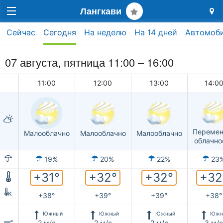
Лангкави
Сейчас
Сегодня
На неделю
На 14 дней
Автомоб
07 августа, пятница 11:00 –
16:00
11:00
12:00
13:00
14:0
Перемен
Малооблачно
Малооблачно
Малооблачно
облачно
19%
20%
22%
23
+31°
+32°
+32°
+32
к
+38°
+39°
+39°
+38°
Южный
Южный
Южный
Южн
2 м/с
2 м/с
2 м/с
3 м/