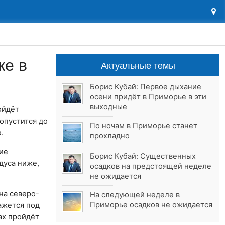
ке в
Актуальные темы
Борис Кубай: Первое дыхание
осени придёт в Приморье в эти
выходные
ойдёт
опустится до
По ночам в Приморье станет
.
прохладно
ние
Борис Кубай: Существенных
дуса ниже,
осадков на предстоящей неделе
не ожидается
на северо-
На следующей неделе в
Приморье осадков не ожидается
ажется под
ах пройдёт