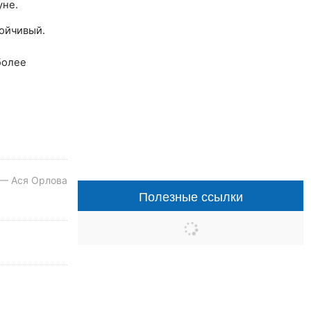
уне.
ойчивый.
более
 — Ася Орлова
Полезные ссылки