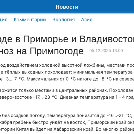
Новости
тия
Комментарии
Экология
Азия
оде в Приморье и Владивосто
ноз на Примпогоде
05.12.2025 13:00
под воздействием холодной высотной ложбины, местами пр
сле тёплых выходных похолодает: минимальная температура 
е -3…-7 °C. Максимальная от 0 °C на юге до -8 °C на севере
адержится только местами в центральных районах. Похолода
веро-востоке -17…-23 °C. Дневная температура на 1 – 4 гра
без осадков погоду, температура понизится до -16…-21 °C, 
кабря гребень быстро уйдёт на восток, Приморский край ок
итории Китая выйдет на Хабаровский край. Во многих район